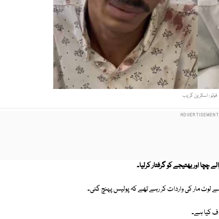
فوٹو : اسکرین گریب
چچا اور بھتیجے کو گرفتار کرلیا۔
 لوٹ مار کی واردات کر رہے تھے کہ پولیس پہنچ گئی۔
راف کیا ہے۔