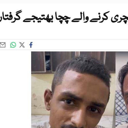
ی کرنے والے چچا بھتیجے گرفتار