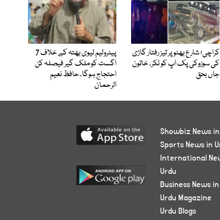
کراچی؛ شارع بھٹو پر تیز رفتار گاڑی
پیٹرولیم لیوی بھتہ کے خلاف 7
کی سوزوکی پک اپ کو ٹکر، خاتون
اگست کو ملک گیر فیصلہ کن
جاں بحق
احتجاج ہوگا، حافظ نعیم
الرحمان
Showbiz News in
Sports News in U
International Ne
Urdu
Business News in
Urdu Magazine
Urdu Blogs