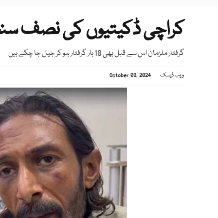
کراچی ڈکیتیوں کی نصف سنچر
گرفتار ملزمان اس سے قبل بھی 10 بار گرفتار ہو کر جیل جا چکے ہیں
ویب ڈیسک
October 09, 2024