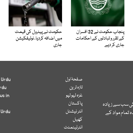
پنجاب حکومت نے 32 افسران
حکومت نے پیٹرول کی قیمت
کے تقرر و تبادلوں کے احکامات
میں اضافہ کردیا، نوٹیفکیشن
جاری کر دیے
جاری
صفحۂ اول
 Urdu
تازہ ترین
rdu
غزہ لہو لہو
ws in
پاکستان
کی سب سے زیادہ
انٹر نیشنل
 Urdu
 تمام مواد کے
کھیل
انٹرٹینمنٹ