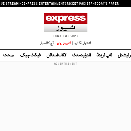
IVE STREAMING
EXPRESS ENTERTAINMENT
CRICKET PAKISTAN
TODAY'S PAPER
AUGUST 06, 2026
اشتہار لگائیں |
لائیو ٹی وی
| آج کا اخبار
ر نیشنل
ٹاپ ٹرینڈ
انٹرٹینمنٹ
لائف اسٹائل
فیکٹ چیک
صحت