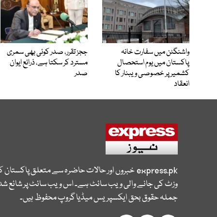
واشنگٹن میں سفارت خانہ
ججز تقرر، صدر کوئی بھی سمری
پاکستان میں یوم استحصال
مسترد کر سکتا ہے، ذرائع ایوان
کشمیر پر خصوصی ویبنار کا
صدر
انعقاد
express.pk
خبروں اور حالات حاضرہ سے متعلق پاکستان 
وزٹ کی جانے والی ویب سائٹ ہے۔ اس ویب سائٹ پر شائع شدہ
جملہ حقوق بحق ایکسپریس میڈیا گروپ محفوظ ہیں۔