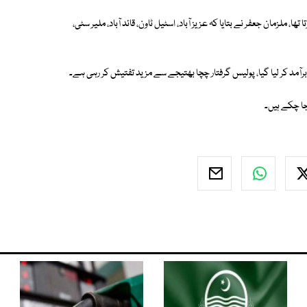
 ملزمان جعفر نے بتایا کہ عزیز آباد، اسٹیل ٹاون، قائد آباد، ملیر سٹی،
رآمد کر لیا گیا، پولیس گرفتار چچا بھتیجے سے مزید تفتیش کر رہی ہے۔