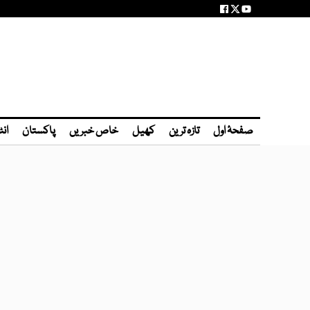
صفحۂ اول
تازہ ترین
کھیل
خاص خبریں
پاکستان
انٹ