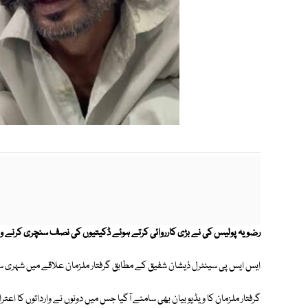
رضویہ پولیس کی نے بڑی کارروائی کرتے ہوئے ڈکیتیوں کی نصف سنچری کرنے والے 
ایس ایس پی سینٹرل ذیشان شفیق کے مطابق گرفتار ملزمان علاقے میں شہری سے
گرفتار ملزمان کا ویڈیو بیان بھی سامنے آگیا جس میں دونوں نے وارداتوں کا اعت