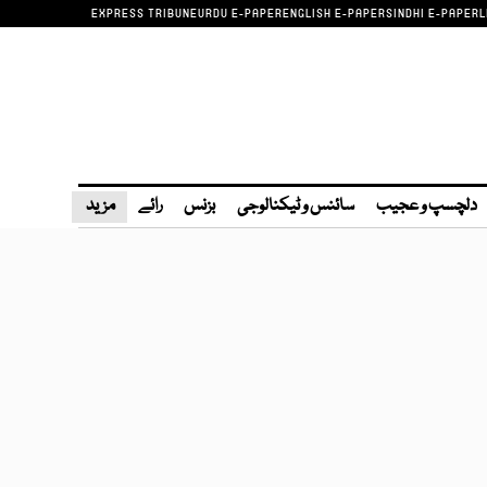
EXPRESS TRIBUNE
URDU E-PAPER
ENGLISH E-PAPER
SINDHI E-PAPER
L
دلچسپ و عجیب
سائنس و ٹیکنالوجی
بزنس
رائے
مزید