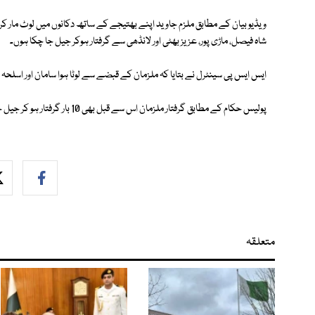
ویڈیو بیان کے مطابق ملزم جاوید اپنے بھتیجے کے ساتھ دکانوں میں لوٹ مار کرتا تھا،
شاہ فیصل، ماڑی پور، عزیز بھٹی اور لانڈھی سے گرفتار ہوکر جیل جا چکا ہوں۔
ایس ایس پی سینٹرل نے بتایا کہ ملزمان کے قبضے سے لوٹا ہوا سامان اور اسلحہ ب
پولیس حکام کے مطابق گرفتار ملزمان اس سے قبل بھی 10 بار گرفتار ہو کر جیل جا چکے ہیں۔
متعلقہ