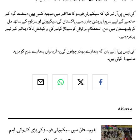
آئی ایس پی آر نے کہا کہ سیکیورٹی فورسز کا علاقے میں موجود کسی بھی دہشت گرد کے
خاتمے کے لیے سرچ آپریشن جاری ہے، پاکستان کی سیکیورٹی فورسز قوم کے ساتھ مل
کر بلوچستان میں امن، استحکام اور ترقی کو سبوتاژ کرنے کی ہر کوشش ناکام بنانے کے لیے
پرعزم ہے۔
آئی ایس پی آر نے بتایا کہ ہمارے بہادر جوانوں کی یہ قربانیاں ہمارے عزم کو مزید
مضبوط کرتی ہیں۔
متعلقہ
بلوچستان میں سیکیورٹی فورسز کی بڑی کارروائی، اہم