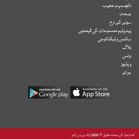
دلچسپ و عجیب
صحت
سونے کے نرخ
پیٹرولیم مصنوعات کی قیمتیں
سائنس و ٹیکنالوجی
بلاگ
بزنس
ویڈیوز
جرائم
تمام مواد کے جملہ حقوق © 2026 ایکسپریس اردو