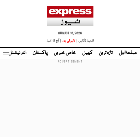
AUGUST 10, 2026
اشتہار لگائیں |
لائیو ٹی وی
| آج کا اخبار
صفحۂ اول
تازہ ترین
کھیل
خاص خبریں
پاکستان
انٹر نیشنل
ٹا