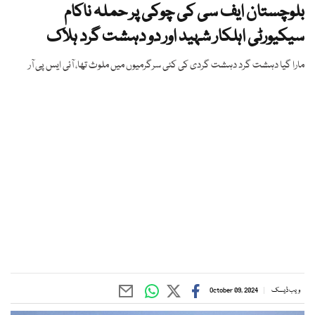
بلوچستان ایف سی کی چوکی پر حملہ ناکام
سیکیورٹی اہلکار شہید اور دو دہشت گرد ہلاک
مارا گیا دہشت گرد دہشت گردی کی کئی سرگرمیوں میں ملوث تھا، آئی ایس پی آر
ویب ڈیسک
October 09, 2024