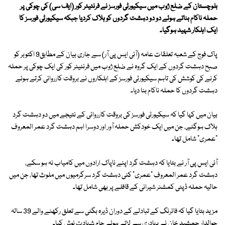
بلوچستان کے ضلع ژوب میں سیکیورٹی فورسز نے فرنٹیئر کور (ایف سی) کی چوکی پر
حملہ ناکام بناتے ہوئے دو دو دہشت گردوں کو ہلاک کردیا جبکہ سیکیورٹی فورسز کا
ایک اہلکار شہید ہوگیا۔
پاک فوج کے شعبہ تعلقات عامہ (آئی ایس پی آر) سے جاری بیان کے مطابق9 اکتوبر کو
صبح دہشت گردوں کے ایک گروہ نے ضلع ژوب میں فرنٹیئر کور کی ایک چوکی پر حملہ
کرنے کی کوشش کی تاہم سیکیورٹی فورسز کے اہلکاروں نے بروقت کارروائی کرتے ہوئے
دہشت گردوں کا حملہ ناکام بنا دیا۔
بیان میں کہا گیا کہ سیکیورٹی فورسز کی بروقت کارروائی کے نتیجے میں دو دہشت گرد
ہلاک ہوگئے، جن میں ایک خودکش حملہ آور اور دوسرا اہم دہشت گرد عمر المعروف
"عمری" شامل تھا۔
آئی ایس پی آر نے بتایا کہ دہشت گرد اپنے ناپاک ارادوں میں کامیاب نہ ہو سکے،
دہشت گرد عمر المعروف "عمری" کئی دہشت گرد سرگرمیوں میں ملوث تھا، جن میں
حالیہ حملہ ڈپٹی کمشنر شیرانی کے قافلے پر بھی شامل تھا۔
مزید بتایا گیا کہ فائرنگ کے تبادلے کے دوران ڈیرہ بگٹی سے تعلق رکھنے والے 39 سالہ
حوالدار جمشید خان نے بہادری سے لڑتے ہوئے جام شہادت نوش کیا۔