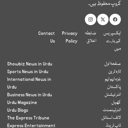
گروپ محفوظ ہیں۔
ایکسپریس
ضابطہ
Privacy
Contact
کے بارے
اخلاق
Policy
Us
میں
صفحۂ اول
Showbiz News in Urdu
تازہ ترین
Sports News in Urdu
غزہ لہو لہو
International News in
پاکستان
Urdu
انٹر نیشنل
Business News in Urdu
کھیل
Urdu Magazine
انٹرٹینمنٹ
Urdu Blogs
لائف اسٹائل
The Express Tribune
ٹاپ ٹرینڈ
Express Entertainment