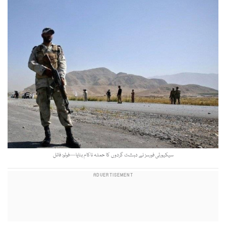
سیکیورٹی فورسز نے دہشت گردوں کا حملہ ناکام بنایا—فوٹو: فائل