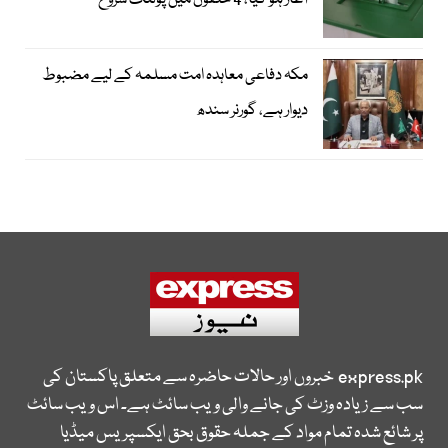
آغاز ہو گیا، 4 حلقوں میں پولنگ شروع
مکہ دفاعی معاہدہ امت مسلمہ کے لیے مضبوط
دیوار ہے، گورنر سندھ
express.pk
خبروں اور حالات حاضرہ سے متعلق پاکستان کی
سب سے زیادہ وزٹ کی جانے والی ویب سائٹ ہے۔ اس ویب سائٹ
پر شائع شدہ تمام مواد کے جملہ حقوق بحق ایکسپریس میڈیا