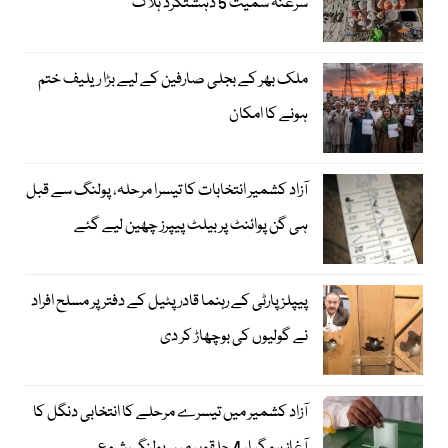
سرغنہ سمیت 5 دہشتگرد ہلاک
ملک بھر کے بجلی صارفین کے لیے بڑا ریلیف ختم
ہونے کا امکان
آزاد کشمیر انتخابات کا تیسرا مرحلہ، پولنگ سے قبل
ہی گن پوائنٹ پر بیلٹ پیپرز چھین لیے گئے
پیپلز پارٹی کے رہنما قادر پٹیل کے دفتر پر مسلح افراد
نے گولیوں کی بوچھاڑ کر دی
آزاد کشمیر میں تیسرے مرحلے کا انتخابی دنگل کا