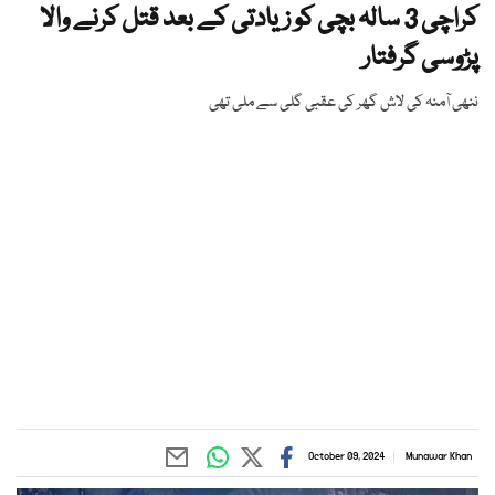
کراچی 3 سالہ بچی کو زیادتی کے بعد قتل کرنے والا
پڑوسی گرفتار
ننھی آمنہ کی لاش گھر کی عقبی گلی سے ملی تھی
October 09, 2024
Munawar Khan