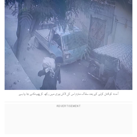
آمنہ کو قتل کرنے کے بعد سفاک ملزم اس کی لاش بوری میں رکھ کر پھینکنے جا رہا ہے