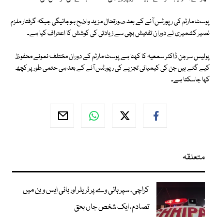
پوسٹ مارٹم کی رپورٹس آنے کے بعد صورتحال مزید واضح ہوجائیگی جبکہ گرفتار ملزم
نصیر کشمیری نے دوران تفتیش بچی سے زیادتی کی کوشش کا اعتراف کیا ہے۔
پولیس سرجن ڈاکٹر سمعیہ کا کہنا ہے پوسٹ مارٹم کے دوران مختلف نمونے محفوظ
کیے گئے ہیں جن کی کیمیائی تجزیے کی رپورٹس آنے کے بعد ہی حتمی طور پر کچھ
کہا جاسکتا ہے۔
متعلقہ
کراچی، سپر ہائی وے پر ٹریلر اور ہائی ایس وین میں
تصادم، ایک شخص جاں بحق