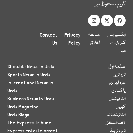
گروپ محفوظ ہیں۔
ایکسپریس
ضابطہ
Privacy
Contact
کے بارے
اخلاق
Policy
Us
میں
صفحۂ اول
Showbiz News in Urdu
تازہ ترین
Sports News in Urdu
غزہ لہو لہو
International News in
پاکستان
Urdu
انٹر نیشنل
Business News in Urdu
کھیل
Urdu Magazine
انٹرٹینمنٹ
Urdu Blogs
لائف اسٹائل
The Express Tribune
ٹاپ ٹرینڈ
Express Entertainment