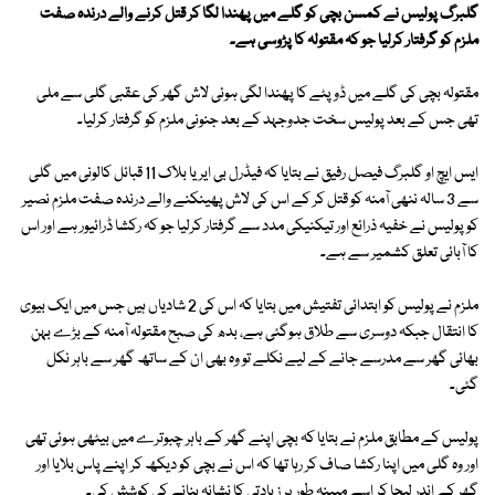
گلبرگ پولیس نے کمسن بچی کو گلے میں پھندا لگا کر قتل کرنے والے درندہ صفت
ملزم کو گرفتار کرلیا جو کہ مقتولہ کا پڑوسی ہے۔
مقتولہ بچی کی گلے میں ڈوپٹے کا پھندا لگی ہوئی لاش گھر کی عقبی گلی سے ملی
تھی جس کے بعد پولیس سخت جدوجہد کے بعد جنونی ملزم کو گرفتار کرلیا۔
ایس ایچ او گلبرگ فیصل رفیق نے بتایا کہ فیڈرل بی ایریا بلاک 11 قبائل کالونی میں گلی
سے 3 سالہ ننھی آمنہ کو قتل کر کے اس کی لاش پھینکنے والے درندہ صفت ملزم نصیر
کو پولیس نے خفیہ ذرائع اور تیکنیکی مدد سے گرفتار کرلیا جو کہ رکشا ڈرائیور ہے اور اس
کا آبائی تعلق کشمیر سے ہے۔
ملزم نے پولیس کو ابتدائی تفتیش میں بتایا کہ اس کی 2 شادیاں ہیں جس میں ایک بیوی
کا انتقال جبکہ دوسری سے طلاق ہوگئی ہے، بدھ کی صبح مقتولہ آمنہ کے بڑے بہن
بھائی گھر سے مدرسے جانے کے لیے نکلے تو وہ بھی ان کے ساتھ گھر سے باہر نکل
گئی۔
پولیس کے مطابق ملزم نے بتایا کہ بچی اپنے گھر کے باہر چبوترے میں بیٹھی ہوئی تھی
اور وہ گلی میں اپنا رکشا صاف کر رہا تھا کہ اس نے بچی کو دیکھ کر اپنے پاس بلایا اور
گھر کے اندر لیجا کر اسے مبینہ طور پر زیادتی کا نشانہ بنانے کی کوشش کی۔