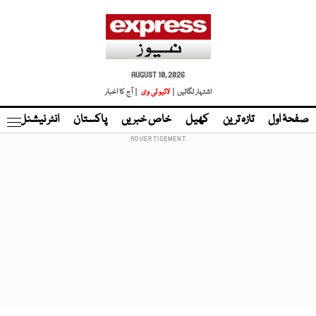
AUGUST 10, 2026
اشتہار لگائیں |
لائیو ٹی وی
| آج کا اخبار
صفحۂ اول
تازہ ترین
کھیل
خاص خبریں
پاکستان
انٹر نیشنل
ٹا