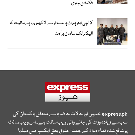
فکیشن جاری
کراچی ایئرپورٹ پر مسافر سے لاکھوں روپے مالیت کا
الیکٹرانک سامان برآمد
express.pk
خبروں اور حالات حاضرہ سے متعلق پاکستان کی
سب سے زیادہ وزٹ کی جانے والی ویب سائٹ ہے۔ اس ویب سائٹ
پر شائع شدہ تمام مواد کے جملہ حقوق بحق ایکسپریس میڈیا