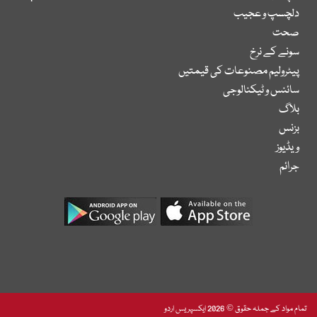
دلچسپ و عجیب
صحت
سونے کے نرخ
پیٹرولیم مصنوعات کی قیمتیں
سائنس و ٹیکنالوجی
بلاگ
بزنس
ویڈیوز
جرائم
تمام مواد کے جملہ حقوق © 2026 ایکسپریس اردو