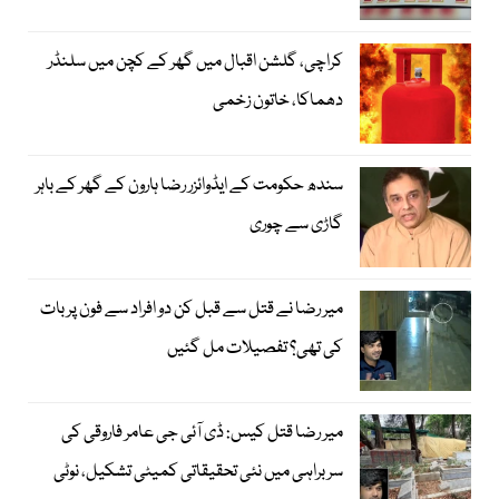
کراچی، گلشن اقبال میں گھر کے کچن میں سلنڈر
دھماکا، خاتون زخمی
سندھ حکومت کے ایڈوائزر رضا ہارون کے گھر کے باہر
گاڑی سے چوری
میر رضا نے قتل سے قبل کن دو افراد سے فون پر بات
کی تھی؟ تفصیلات مل گئیں
میر رضا قتل کیس: ڈی آئی جی عامر فاروقی کی
سربراہی میں نئی تحقیقاتی کمیٹی تشکیل، نوٹی