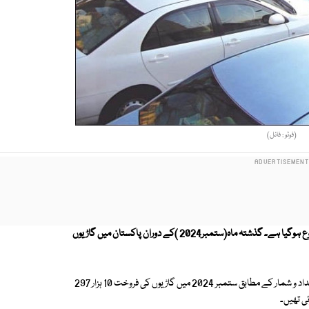
(فوٹو : فائل)
ملکی معیشت میں بہتری کے باعث گاڑیوں کی فروخت میں بھی اضافہ ہونا شروع ہوگیا ہے۔ گذشتہ ماہ(ستمبر2024 )کے دوران پاکستان میں گاڑیوں
پاکستان آٹو موٹیو مینوفیکچررز ایسوسی ایشن ( پاما ) کی جانب سے جاری کردہ اعداد و شمار کے مطابق ستمبر 2024 میں گاڑیوں کی فروخت 10 ہزار 297