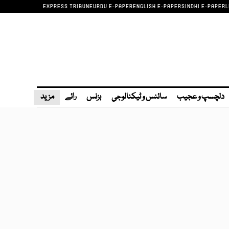
EXPRESS TRIBUNE
URDU E-PAPER
ENGLISH E-PAPER
SINDHI E-PAPER
L
دلچسپ و عجیب
سائنس و ٹیکنالوجی
بزنس
رائے
مزید