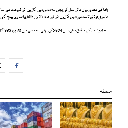
ماہی(جولائی تا ستمبر) میں گاڑیوں کی فروخت 27 ہزار 585 یونٹس پر پہنچ گئی ہے۔
اعدادو شمار کے مطابق مالی سال 2024 کی پہلی سہ ماہی میں 20 ہزار 983 گاڑیاں فروخت ہوئی تھیں۔
متعلقہ