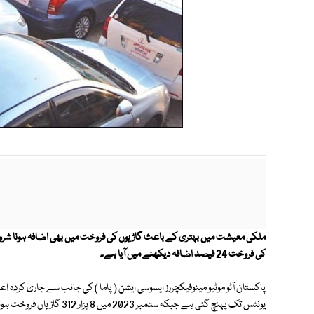
کی فروخت 24 فیصد اضافہ دیکھنے میں آیا ہے۔
یونٹس تک پہنچ گئی ہے جبکہ ستمبر 2023 میں 8 ہزار 312 گاڑیاں فروخت ہوئی تھیں۔