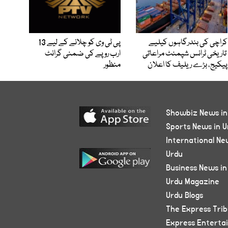
کراچی کی بندرگاہوں کیلیے
پی ٹی وی کو چلانے کے لیے 13
تاریخی ٹرانس شپمنٹ مراعاتی
ارب روپے کی ضمنی گرانٹ
پیکیج، بڑے ریلیف کا اعلان
منظور
Showbiz News in
Sports News in U
International Ne
Urdu
Business News in
Urdu Magazine
Urdu Blogs
The Express Tri
Express Enterta