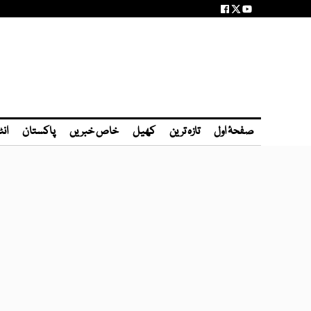
صفحۂ اول
تازہ ترین
کھیل
خاص خبریں
پاکستان
انٹ