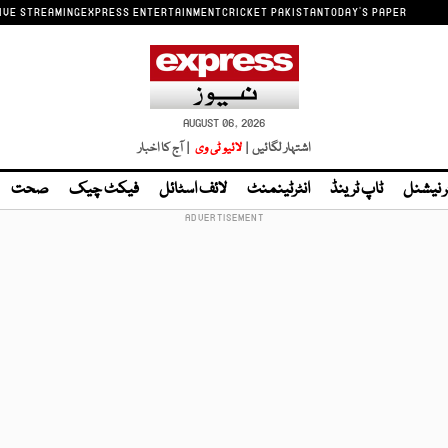
IVE STREAMING
EXPRESS ENTERTAINMENT
CRICKET PAKISTAN
TODAY'S PAPER
AUGUST 06, 2026
اشتہار لگائیں |
لائیو ٹی وی
| آج کا اخبار
ر نیشنل
ٹاپ ٹرینڈ
انٹرٹینمنٹ
لائف اسٹائل
فیکٹ چیک
صحت