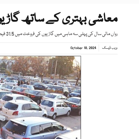
معاشی بہتری کے ساتھ گاڑیو
رواں مالی سال کی پہلی سہ ماہی میں گاڑیوں کی فروخت میں 31.5 فیصد اضافہ ہوا، پاکستان آٹو موٹیو مینوفیکچررز
ویب ڈیسک
October 10, 2024