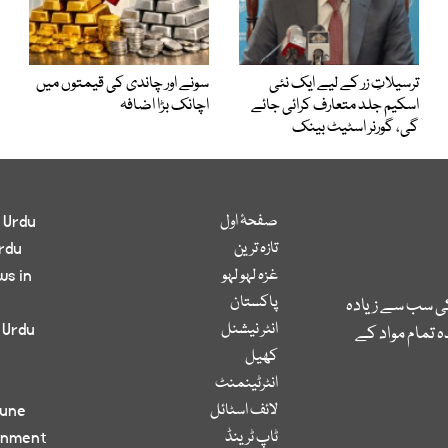
ترسیلاتِ زر کے لیے ایک نئی
سونے اور چاندی کی قیمتوں میں
اسکیم جلد متعارف کرائی جائے
اچانک بڑا اضافہ
گی، گورنر اسٹیٹ بینک
صفحۂ اول
 Urdu
تازہ ترین
rdu
غزہ لہو لہو
ws in
پاکستان
کی سب سے زیادہ
انٹر نیشنل
 Urdu
 تمام مواد کے
کھیل
انٹرٹینمنٹ
لائف اسٹائل
bune
ٹاپ ٹرینڈ
inment