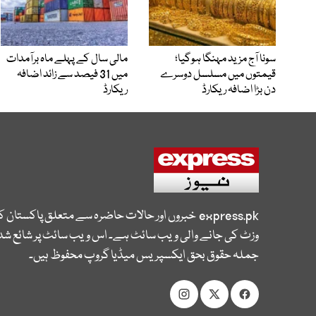
سونا آج مزید مہنگا ہوگیا؛
مالی سال کے پہلے ماہ برآمدات
قیمتوں میں مسلسل دوسرے
میں 31 فیصد سے زائد اضافہ
دن بڑا اضافہ ریکارڈ
ریکارڈ
express.pk
خبروں اور حالات حاضرہ سے متعلق پاکستان 
وزٹ کی جانے والی ویب سائٹ ہے۔ اس ویب سائٹ پر شائع شدہ
جملہ حقوق بحق ایکسپریس میڈیا گروپ محفوظ ہیں۔