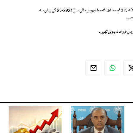
پاما کے مطابق رواں مالی سال کی پہلی سہ ماہی میں گاڑیوں کی فروخت میں سالانہ 31.5 فیصد اضافہ ہوا اوررواں مالی سال2024-25 کی پہلی سہ