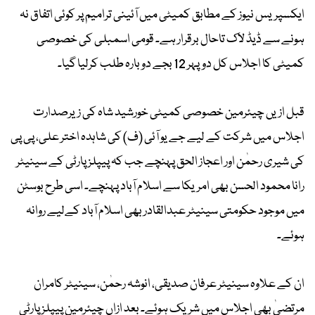
ایکسپریس نیوز کے مطابق کمیٹی میں آئینی ترامیم پر کوئی اتفاق نہ
ہونے سے ڈیڈ لاک تاحال برقرار ہے۔ قومی اسمبلی کی خصوصی
کمیٹی کا اجلاس کل دوپہر 12 بجے دوبارہ طلب کرلیا گیا۔
قبل ازیں چیئرمین خصوصی کمیٹی خورشید شاہ کی زیرصدارت
اجلاس میں شرکت کے لیے جے یو آئی (ف) کی شاہدہ اختر علی، پی پی
کی شیری رحمٰن اور اعجاز الحق پہنچے جب کہ پیپلز پارٹی کے سینیٹر
رانا محمود الحسن بھی امریکا سے اسلام آباد پہنچے۔ اسی طرح بوسٹن
میں موجود حکومتی سینیٹر عبدالقادر بھی اسلام آباد کےلیے روانہ
ہوئے۔
ان کے علاوہ سینیٹر عرفان صدیقی، انوشہ رحمٰن، سینیٹر کامران
مرتضیٰ بھی اجلاس میں شریک ہوئے۔ بعد ازاں چیئرمین پیپلز پارٹی