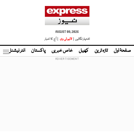
AUGUST 09, 2026
اشتہار لگائیں |
لائیو ٹی وی
| آج کا اخبار
صفحۂ اول
تازہ ترین
کھیل
خاص خبریں
پاکستان
انٹر نیشنل
ٹا