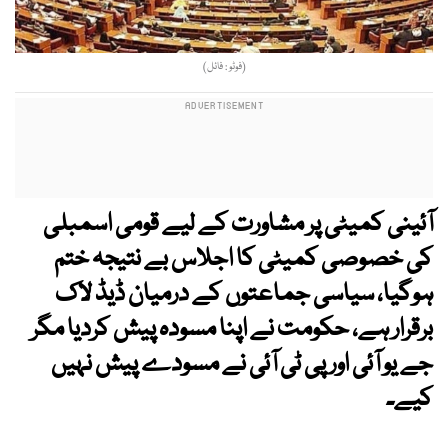
(فوٹو : فائل)
آئینی کمیٹی پر مشاورت کے لیے قومی اسمبلی
کی خصوصی کمیٹی کا اجلاس بے نتیجہ ختم
ہوگیا، سیاسی جماعتوں کے درمیان ڈیڈ لاک
برقرار ہے، حکومت نے اپنا مسودہ پیش کردیا مگر
جے یو آئی اور پی ٹی آئی نے مسودے پیش نہیں
کیے۔