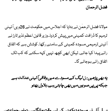
فضل الرحمان
مولانا فضل الرحمٰن نے بتایا کہ اجلاس میں حکومت نے 26ویں آئینی
ترمیم کا ڈرافٹ کمیٹی میں پیش کردیا۔ وزیر قانون اعظم نذیر تارڑ نے
آئینی ترمیمی مسودہ کمیٹی کے سامنے رکھا، کوشش ہے کہ اتفاق
رائے پیدا کیا جائے، لیکن ابھی کچھ نہیں کہہ سکتے کہ کب تک
اتفاق رائے ہوجائے گا۔
یہ بھی پڑھیں : ن لیگ کے مسودے میں وفاقی آئینی عدالت ہے
جبکہ پی پی صوبوں میں بھی چاہتی ہے، بلاول بھٹو
پی ٹی آئی نے مسودہ دیکھنے کے لیے وقت مانگا ہے، دونوں جماعتوں