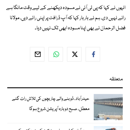
انہوں نے کہا کہ پی ٹی آئی نے مسودہ دیکھنے کے لیے وقت مانگا ہے
رائے نہیں دی، ہم نے بار بار کہا کہ آپ ڈرافٹ پر اپنی رائے دیں، مولانا
فضل الرحمان نے بھی اپنا مسودہ ابھی تک نہیں دیا۔
متعلقہ
حیدرآباد، ڈوبنے والے چار بچوں کی تلاش رات گئے
معطل، صبح دوبارہ آپریشن شروع ہوگا