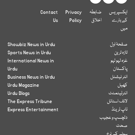
ایکسپریس
ضابطہ
Privacy
Contact
کے بارے
اخلاق
Policy
Us
میں
صفحۂ اول
Showbiz News in Urdu
تازہ ترین
Sports News in Urdu
غزہ لہو لہو
International News in
پاکستان
Urdu
انٹر نیشنل
Business News in Urdu
کھیل
Urdu Magazine
انٹرٹینمنٹ
Urdu Blogs
لائف اسٹائل
The Express Tribune
ٹاپ ٹرینڈ
Express Entertainment
دلچسپ و عجیب
صحت
سونے کے نرخ