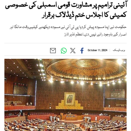
آئینی ترامیم پر مشاورت قومی اسمبلی کی خصوصی
کمیٹی کا اجلاس ختم ڈیڈلاک برقرار
حکومت نے اپنا مسودہ پیش کردیا پی ٹی آئی نے مسودہ دیکھنے کیلیےوقت مانگا اور
اصرار کے باوجود رائے نہیں دی،اعظم نذیر تارڑ
ویب ڈیسک
October 11, 2024