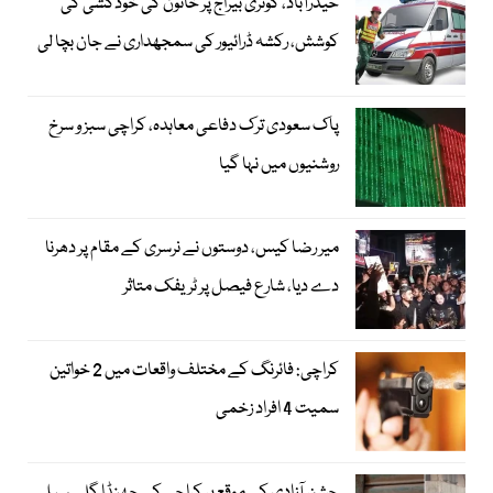
حیدرآباد، کوٹری بیراج پر خاتون کی خودکشی کی
کوشش، رکشہ ڈرائیور کی سمجھداری نے جان بچا لی
پاک سعودی ترک دفاعی معاہدہ، کراچی سبز و سرخ
روشنیوں میں نہا گیا
میر رضا کیس، دوستوں نے نرسری کے مقام پر دھرنا
دے دیا، شارع فیصل پر ٹریفک متاثر
کراچی: فائرنگ کے مختلف واقعات میں 2 خواتین
سمیت 4 افراد زخمی