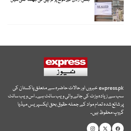
جشن آزادی کے موقع پر کراچی کی جھنڈا گلی سیل
express.pk
خبروں اور حالات حاضرہ سے متعلق پاکستان کی
سب سے زیادہ وزٹ کی جانے والی ویب سائٹ ہے۔ اس ویب سائٹ
پر شائع شدہ تمام مواد کے جملہ حقوق بحق ایکسپریس میڈیا
گروپ محفوظ ہیں۔