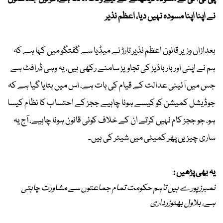
نے اپنا اپنا مسودہ نہیں دیا، اعظم نذیر
بعدازاں وزیر قانون اعظم نذیر تارڑ نے میڈیا سے گفتگو میں کہا ہے کہ
ہم نے اپنی اور بار باڈیز کی تجاویز سامنے رکھی ہیں، یہ وہی ڈرافٹ ہے
جس میں آئینی عدالت کے قیام کی بات ہے، اس میں بتایا گیا ہے کہ
جوڈیشل کمیشن کو کیسے ہونا چاہیے ججز کے احتساب کا نظام کیسا
ہو، جو ججز کام نہیں کرتے ان کے خلاف کوئی قانون ہونا چاہیے، آج یہ
ساری چیزیں پھر کمیٹی میں شیئر کی ہیں۔
یہ بھی پڑھیں :
نمبرز پورے ہیں تاہم حکومت تمام جماعتوں سے مشاورت چاہتی
ہے، بلاول بھٹوزرداری