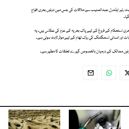
یٹ رئیر ایڈمرل عبدالمنیب سے ملاقات کی جس میں دونوں بحری افواج
یا۔
ر بحری استحکام کے فروغ کے لیے پاک بحریہ کے عزم کی عکاس ہیں۔ یہ
یات اور انسانی اسمگلنگ کی روک تھام کے لیے موثر ثابت ہوئی ہے۔
اور دونوں ممالک کے درمیان بالخصوص گہرے تعلقات کا مظہر ہے۔