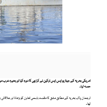
امریکی بحریہ کے جہاز یو ایس ایس اوکین نے کراچی کا دورہ کیا اور بحیرہ عرب م
حصہ لیا۔
ترجمان پاک بحریہ کے مطابق مشق کا مقصد باہمی تعاون کو بڑھانا اور علاقائی 
تھا۔