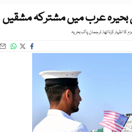
کی بحیرہ عرب میں مشترکہ مشقیں
 کا اظہار کرنا تھا، ترجمان پاک بحریہ