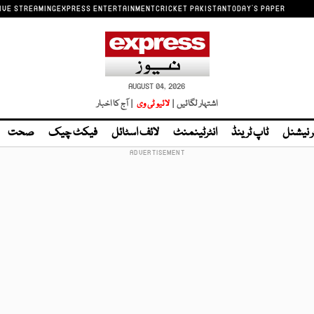
IVE STREAMING
EXPRESS ENTERTAINMENT
CRICKET PAKISTAN
TODAY'S PAPER
AUGUST 04, 2026
اشتہار لگائیں |
لائیو ٹی وی
| آج کا اخبار
ر نیشنل
ٹاپ ٹرینڈ
انٹرٹینمنٹ
لائف اسٹائل
فیکٹ چیک
صحت