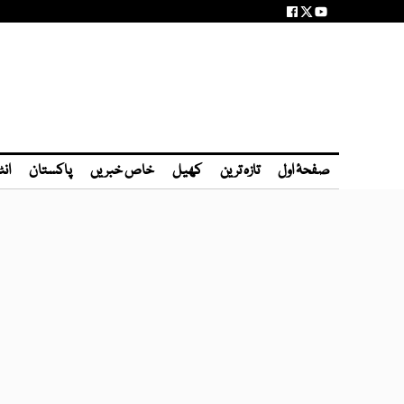
صفحۂ اول
تازہ ترین
کھیل
خاص خبریں
پاکستان
انٹ