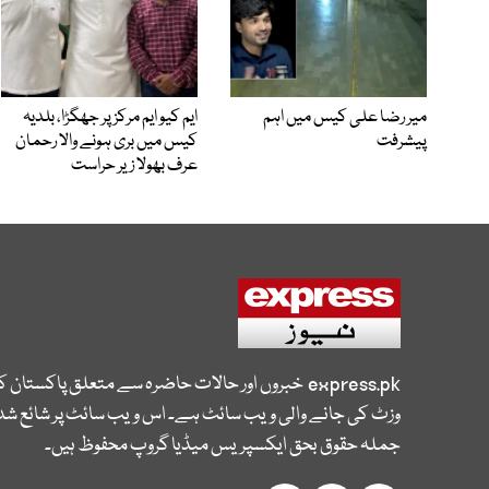
میر رضا علی کیس میں اہم
ایم کیو ایم مرکز پر جھگڑا، بلدیہ
پیشرفت
کیس میں بری ہونے والا رحمان
عرف بھولا زیر حراست
express.pk
خبروں اور حالات حاضرہ سے متعلق پاکستان 
وزٹ کی جانے والی ویب سائٹ ہے۔ اس ویب سائٹ پر شائع شدہ
جملہ حقوق بحق ایکسپریس میڈیا گروپ محفوظ ہیں۔