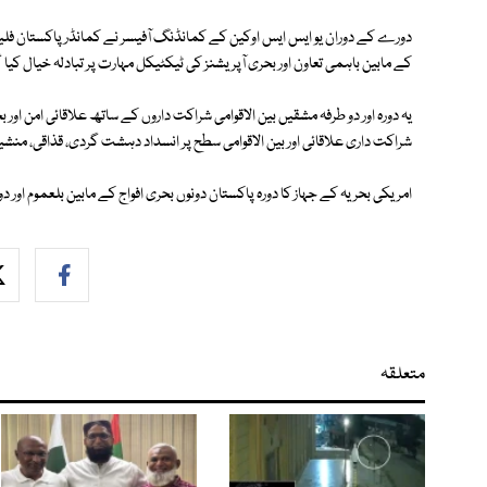
دورے کے دوران یو ایس ایس اوکین کے کمانڈنگ آفیسر نے کمانڈر پاکستان فل
کے مابین باہمی تعاون اور بحری آپریشنز کی ٹیکٹیکل مہارت پر تبادلہ خیال کیا گ
یہ دورہ اور دو طرفہ مشقیں بین الاقوامی شراکت داروں کے ساتھ علاقائی امن او
شراکت داری علاقائی اور بین الاقوامی سطح پر انسداد دہشت گردی، قذاقی، منش
امریکی بحریہ کے جہاز کا دورہ پاکستان دونوں بحری افواج کے مابین بلعموم 
متعلقہ