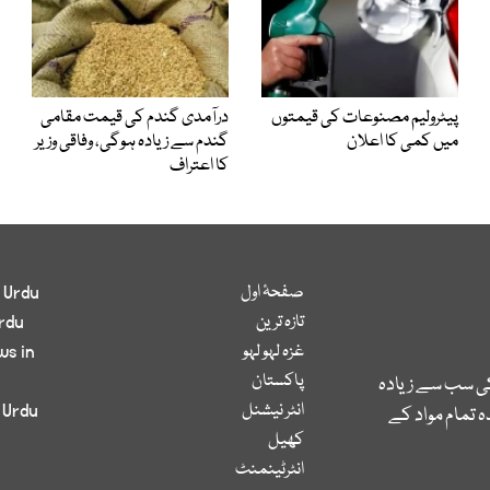
پیٹرولیم مصنوعات کی قیمتوں
درآمدی گندم کی قیمت مقامی
میں کمی کا اعلان
گندم سے زیادہ ہوگی، وفاقی وزیر
کا اعتراف
صفحۂ اول
 Urdu
تازہ ترین
rdu
غزہ لہو لہو
ws in
پاکستان
کی سب سے زیادہ
انٹر نیشنل
 Urdu
 تمام مواد کے
کھیل
انٹرٹینمنٹ