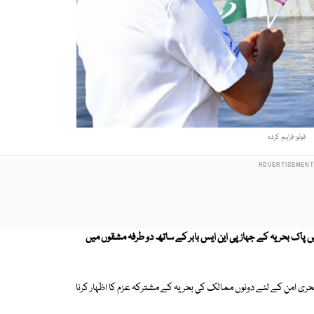
فوٹو: فراہم کردہ
یں پاک بحریہ کے جہاز پی این ایس بابر کے ساتھ دو طرفہ مشقوں میں
بحری امن کے لئے دونوں ممالک کی بحریہ کے مشترکہ عزم کا اظہار کرنا