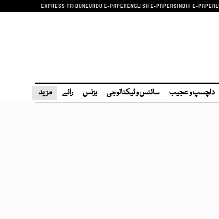
EXPRESS TRIBUNE
URDU E-PAPER
ENGLISH E-PAPER
SINDHI E-PAPER
L
دلچسپ و عجیب
سائنس و ٹیکنالوجی
بزنس
رائے
مزید