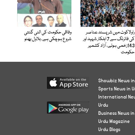
راولاکوٹ میں شرپسند عناصر
وفاقی حکومت کی الٹی گنتی
کی فائرنگ سے 7 اہلکار شہید اور
شروع ہوچکی ہے، بلاول بھٹو
143زخمی ہوئے، آزاد کشمیر
حکومت
Showbiz News in
Sports News in U
International Ne
Urdu
Business News in
Urdu Magazine
Urdu Blogs