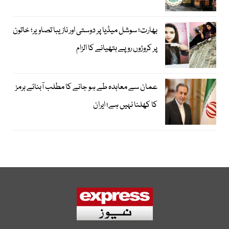
بھارت؛ سوشل میڈیا پر دوستی اور نازیبا تصاویر؛ خاتون
پر کروڑوں روپے ہتھیانے کا الزام
عمان سے معاہدہ طے ہو جانے کا مطلب آبنائے ہرمز
کا کھلنا نہیں ہے؛ ایران