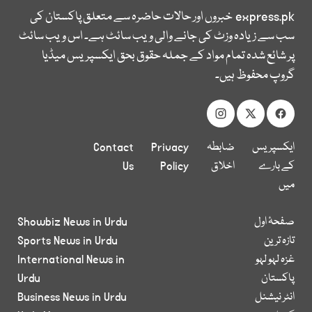
express.pk
خبروں اور حالات حاضرہ سے متعلق پاکستان کی
سب سے زیادہ وزٹ کی جانے والی ویب سائٹ ہے۔ اس ویب سائٹ
پر شائع شدہ تمام مواد کے جملہ حقوق بحق ایکسپریس میڈیا
گروپ محفوظ ہیں۔
ایکسپریس
ضابطہ
Privacy
Contact
کے بارے
اخلاق
Policy
Us
میں
صفحۂ اول
Showbiz News in Urdu
تازہ ترین
Sports News in Urdu
غزہ لہو لہو
International News in
پاکستان
Urdu
انٹر نیشنل
Business News in Urdu