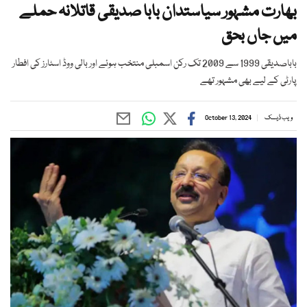
بھارت مشہور سیاستدان بابا صدیقی قاتلانہ حملے
میں جاں بحق
باباصدیقی 1999 سے 2009 تک رکن اسمبلی منتخب ہوئے اور بالی ووڈ اسٹارز کی افطار
پارٹی کے لیے بھی مشہور تھے
ویب ڈیسک
October 13, 2024