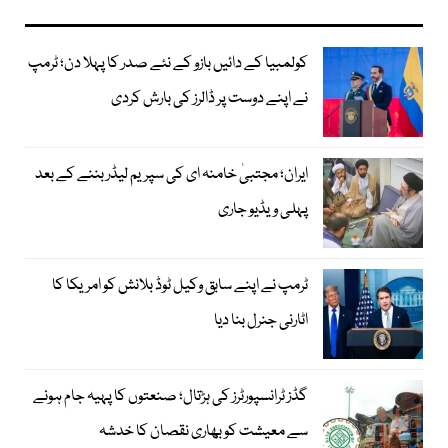
کولمبیا کے دائیں بازو کے نئے صدر کا پہلا دن؛ ٹرمپ
نے اپنے دوست پر ڈالرز کی بارش کردی
ایران؛ مجتبیٰ خامنہ ای کی سپریم لیڈر بننے کے بعد
پہلی ویڈیو جاری
ٹرمپ نے اپنے سابق وکیل ٹوڈ بلانش کو امریکا کا
اٹارنی جنرل بنا دیا
گڈز ٹرانسپورٹرز کی ہڑتال؛ صنعتوں کا پہیہ جام ہونے
سے معیشت کو بھاری نقصان کا خدشہ