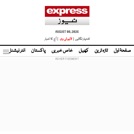
AUGUST 08, 2026
اشتہار لگائیں |
لائیو ٹی وی
| آج کا اخبار
صفحۂ اول
تازہ ترین
کھیل
خاص خبریں
پاکستان
انٹر نیشنل
ٹا