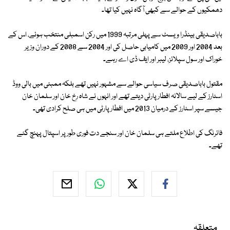
دھمکیوں کے حوالے سے کبھی آگاہ نہیں کیا تھا۔
باباصدیقی بینڈرا ویسٹ سے پہلی مرتبہ 1999 میں رکن اسمبلی منتخب ہوئے، اس کے
بعد 2004 اور 2009 میں کامیابی حاصل کی اور 2004 سے 2008 کے دوران وزیر
خوراک اور سول سپلائز، لیبر اور ایف ڈی اے رہے۔
مقتول باباصدیقی صرف سیاسی حوالے سے مشہور نہیں تھے بلکہ ممبئی میں بالی ووڈ
اسٹارز کے لیے سالانہ افطار پارٹی دیتے تھے اور انہوں نے شاہ رخ خان اور سلمان خان
جیسے سپر اسٹارز کے درمیان 2013 میں افطار پارٹی میں ہی صلح کرادی تھی۔
فائرنگ کی اطلاع ملتے ہی سلمان خان اور سنجے دت فوری طور پر اسپتال پہنچ گئے
تھے۔
متعلقہ