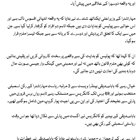
اور یہ واقعہ دوسہرا کے علاقے میں پیش آیا۔
مہاراشٹرا کے وزیراعلیٰ ایکناتھ شندے نے بتایا کہ یہ واقعہ انتہائی افسوس ناک ہے اور
اس حوالے سے پولیس کو ہدایات دی ہیں جبکہ تاہم دو افراد کو گرفتار کرلیا گیا ہے، جن
میں سے ایک کا تعلق اترپردیش اور دوسرے کا ہریانہ سے ہے جبکہ تیسرا ملزم فرار
ہوگیا۔
ان کا کہنا تھا کہ پولیس کو ہدایت کی ہے واقعے پر سخت کارروائی کریں اور یقینی بنائیں
کہ کوئی بھی ملزم قانون ہاتھ میں نہ لے اور ممبئی میں گینگ وار جیسی صورت حال
دوبارہ بننے کی اجازت نہیں دی جائے گی۔
خیال رہے کہ باباصدیقی بینڈرا ویسٹ سے 3 مرتبہ ریاست مہاراشٹرا کے رکن اسمبلی
منتخب ہوئے اور 48 برس تک کانگریس سے منسلک رہے تاہم رواں برس فروری میں
پارٹی سے علیحدگی اختیار کی اور این سی پی اجیت پوار گروپ مین شامل ہوگئے تھے۔
باباصدیقی کے بیٹے کو کانگریس نے اگست میں پارٹی سے نکال دیا تھا جو اس وقت
ریاستی اسمبلی کے رکن بھی ہیں۔
این سی پی کے ترجمان برج موہن شری واستو نے بتایا کہ باباصدیقی نے خطرات یا