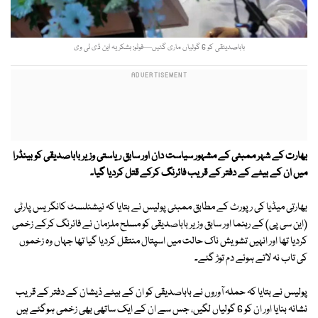
باباصدیئقی کو 6 گولیاں ماری گئیں—فوٹو: بشکریہ این ڈی ٹی وی
بھارت کے شہر ممبئی کے مشہور سیاست دان اور سابق ریاستی وزیر باباصدیقی کو بینڈرا
میں ان کے بیٹے کے دفتر کے قریب فائرنگ کرکے قتل کردیا گیا۔
بھارتی میڈیا کی رپورٹ کے مطابق ممبئی پولیس نے بتایا کہ نیشنلسٹ کانگریس پارٹی
(این سی پی) کے رہنما اور سابق وزیر باباصدیقی کو مسلح ملزمان نے فائرنگ کرکے زخمی
کردیا تھا اور انہیں تشویش ناک حالت میں اسپتال منتقل کردیا گیا تھا جہاں وہ زخموں
کی تاب نہ لاتے ہوئے دم توڑ گئے۔
پولیس نے بتایا کہ حملہ آوروں نے باباصدیقی کو ان کے بیٹے ذیشان کے دفتر کے قریب
نشانہ بنایا اور ان کو 6 گولیاں لگیں، جس سے ان کے ایک ساتھی بھی زخمی ہوگئے ہیں