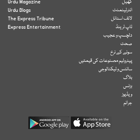
کھیل
Urdu Magazine
انٹرٹینمنٹ
Urdu Blogs
لائف اسٹائل
The Express Tribune
ٹاپ ٹرینڈ
Express Entertainment
دلچسپ و عجیب
صحت
سونے کے نرخ
پیٹرولیم مصنوعات کی قیمتیں
سائنس و ٹیکنالوجی
بلاگ
بزنس
ویڈیوز
جرائم