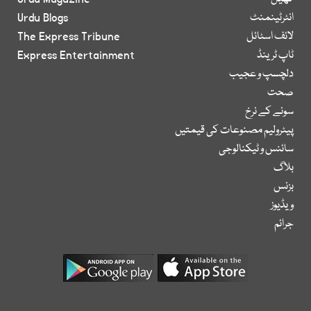
انٹرٹینمنٹ
Urdu Blogs
لائف اسٹائل
The Express Tribune
ٹاپ ٹرینڈ
Express Entertainment
دلچسپ و عجیب
صحت
سونے کے نرخ
پیٹرولیم مصنوعات کی قیمتیں
سائنس و ٹیکنالوجی
بلاگ
بزنس
ویڈیوز
جرائم