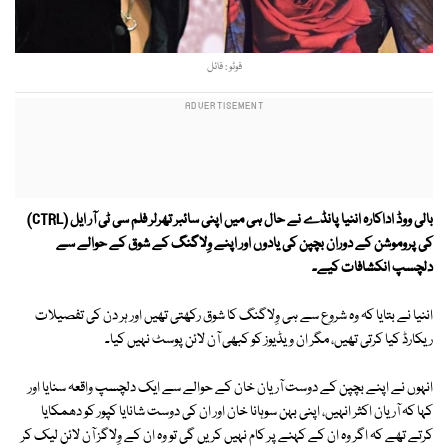
فوٹو : فائل
بالی ووڈ اداکارہ اننیا پانڈے نے حال ہی میں اپنی سائبر تھرلر فلم سی ٹی آر ایل (CTRL)
کی پروموشن کے دوران بچپن کی یادوں اور اپنے وِلاگنگ کے شوق کے حوالے سے
دلچسپ انکشافات کیے۔
اننیا نے بتایا کہ وہ شروع سے ہی وِلاگنگ کا شوق رکھتی تھیں اور ہر دن کی تفصیلات
ریکارڈ کیا کرتی تھیں، مگر ان ویڈیوز کو کبھی آن لائن پوسٹ نہیں کیا۔
انہوں نے اپنے بچپن کے دوست آریان خان کے حوالے سے ایک دلچسپ واقعہ سنایا اور
کہا کہ آریان اکثر انہیں، اپنی بہن سوہانا خان اور ان کی دوست شانایا کپور کو دھمکایا
کرتے تھے کہ اگر وہ ان کے کہنے پر کام نہیں کریں گی تو وہ ان کے وِلاگز آن لائن لیک کر