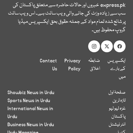
express.pk
خبروں اور حالات حاضرہ سے متعلق پاکستان کی
سب سے زیادہ وزٹ کی جانے والی ویب سائٹ ہے۔ اس ویب سائٹ
پر شائع شدہ تمام مواد کے جملہ حقوق بحق ایکسپریس میڈیا
گروپ محفوظ ہیں۔
ایکسپریس
ضابطہ
Privacy
Contact
کے بارے
اخلاق
Policy
Us
میں
صفحۂ اول
Showbiz News in Urdu
تازہ ترین
Sports News in Urdu
غزہ لہو لہو
International News in
پاکستان
Urdu
انٹر نیشنل
Business News in Urdu
کھیل
Urdu Magazine