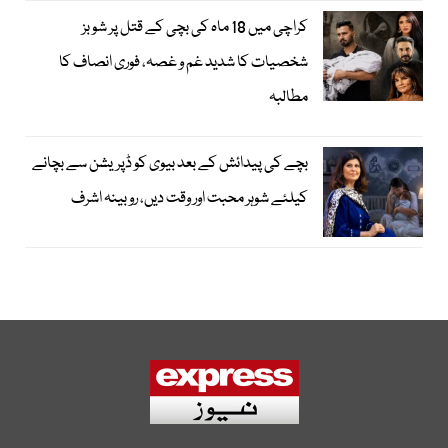
کراچی میں 18 ماہ کی بچی کے قتل پر شوبز
شخصیات کا شدید غم و غصہ، فوری انصاف کا
مطالبہ
بچے کی پیدائش کے بعد بیوی کو ڈپریشن سے بچانے
کیلئے شوہر محبت اور وقت دیں، روبینہ اشرف