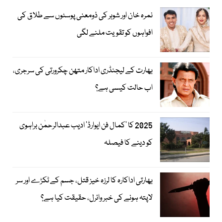
نمرہ خان اور شوہر کی ذومعنی پوسٹوں سے طلاق کی
افواہوں کو تقویت ملنے لگی
بھارت کے لیجنڈری اداکار متھن چکرورتی کی سرجری،
اب حالت کیسی ہے؟
2025 کا ’کمال فن ایوارڈ‘ ادیب عبدالرحمٰن براہوی
کو دینے کا فیصلہ
بھارتی اداکارہ کا لرزہ خیز قتل، جسم کے ٹکڑے اور سر
لاپتہ ہونے کی خبر وائرل، حقیقت کیا ہے؟