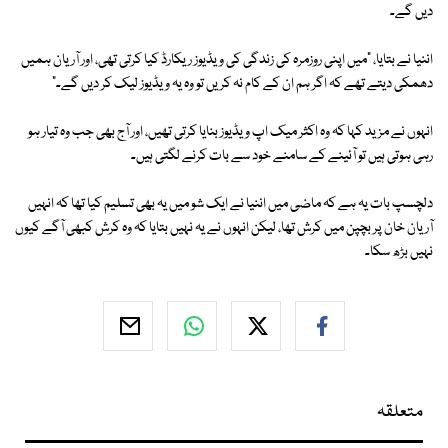
دیں گے۔
اننیا نے بتایا، "میں اپنی روزمرہ کی زندگی کی ویڈیوز ریکارڈ کیا کرتی تھی، اور آریان ہمیں
دھمکی دیتے تھے کہ اگر ہم ان کے کام نہ کریں تو وہ یہ ویڈیوز لیک کر دیں گے۔"
انہوں نے مزید کہا کہ وہ اکثر میک اپ ویڈیوز بنایا کرتی تھیں، اور آج بھی جب وہ تیار ہو
رہی ہوتی ہیں تو آئینے کے سامنے خود سے بات کرنے لگتی ہیں۔
دلچسپ بات یہ ہے کہ ماضی میں اننیا نے ایک شو میں یہ بھی تسلیم کیا تھا کہ انہیں
آریان خان پر بچپن میں کرش تھا، لیکن انہوں نے یہ نہیں بتایا کہ وہ کرش کبھی آگے کیوں
نہیں بڑھ سکا۔
متعلقہ