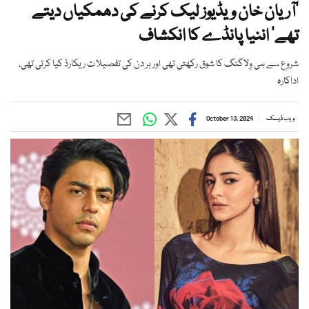
’آریان خان ویڈیوز لیک کرنے کی دھمکیاں دیتے
تھے‘ اننیا پانڈے کا انکشاف
شروع سے ہی وِلاگنگ کا شوق رکھتی تھی اور ہر دن کی تفصیلات ریکارڈ کیا کرتی تھی،
اداکارہ
ویب ڈیسک
October 13, 2024