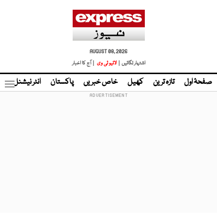
AUGUST 08, 2026
اشتہار لگائیں |
لائیو ٹی وی
| آج کا اخبار
صفحۂ اول
تازہ ترین
کھیل
خاص خبریں
پاکستان
انٹر نیشنل
ٹا