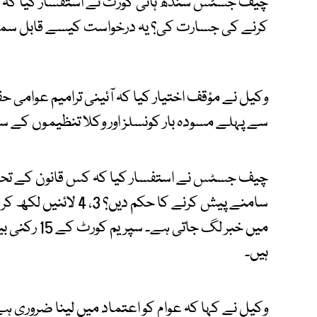
چیف جسٹس سندھ ہائی کورٹ نے استفسار کیا کہ ا
کرنے کی جسارت کی؟ یہ درخواست کیسے قابل سم
وکیل نے مؤقف اختیار کیا کہ آئینی ترامیم عوامی ح
سے پہلے مسودہ بار کونسلز اور وکلا تنظیموں کے س
چیف جسٹس نے استفسار کیا کہ کس قانون کے تحت م
سامنے پیش کرنے کا حکم 
میں خبر لگ 
ہیں۔