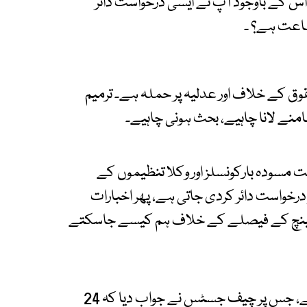
س کے باوجود آپ نے ایسی درخواست دائر
اعت ہے؟ ۔
قوق کے خلاف اور عدلیہ پر حملہ ہے۔ ترمیم
امنے لانا چاہیے، بحث ہونی چاہیے۔
سودہ بارکونسلز اور وکلا تنظیموں کے
دیں؟ 3، 4 لائنیں لکھ کر درخواست دائر کردی جاتی ہے، پھر اخبارات
جاتی ہے۔ سپریم کورٹ کے 15 رکنی بینچ کے فیصلے کے خلاف ہم کیسے جاسکتے
وکیل نے کہا کہ عوام کو اعتماد میں لینا ضروری ہے، جس پر چیف جسٹس نے جواب دیا کہ 24