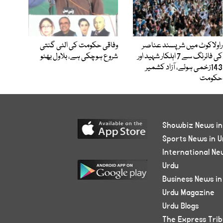
راولاکوٹ میں شرپسند عناصر
وفاقی حکومت کی الٹی گنتی
کی فائرنگ سے 7 اہلکار شہید اور
شروع ہوچکی ہے، بلاول بھٹو
143زخمی ہوئے، آزاد کشمیر
حکومت
Showbiz News in
Sports News in U
International Ne
Urdu
Business News in
Urdu Magazine
Urdu Blogs
The Express Tri