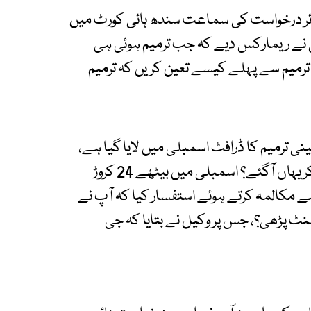
ائر درخواست کی سماعت سندھ ہائی کورٹ میں
 ریمارکس دیے کہ جب ترمیم ہوئی ہی
میم سے پہلے کیسے تعین کریں کہ ترمیم
ئینی ترمیم کا ڈرافٹ اسمبلی میں لایا گیا ہے،
جس پر چیف جسٹس نے کہا کہ آپ درخواست لے کر یہاں آگئے؟ اسمبلی میں بیٹھے 24 کروڑ
 مکالمہ کرتے ہوئے استفسار کیا کہ آپ نے
نٹ پڑھی؟، جس پر وکیل نے بتایا کہ جی