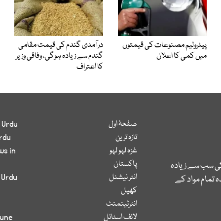
پیٹرولیم مصنوعات کی قیمتوں
درآمدی گندم کی قیمت مقامی
میں کمی کا اعلان
گندم سے زیادہ ہوگی، وفاقی وزیر
کا اعتراف
صفحۂ اول
 Urdu
تازہ ترین
rdu
غزہ لہو لہو
ws in
پاکستان
کی سب سے زیادہ
انٹر نیشنل
 Urdu
 تمام مواد کے
کھیل
انٹرٹینمنٹ
لائف اسٹائل
bune