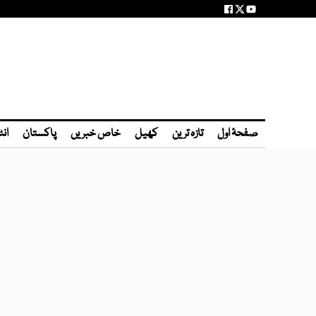
صفحۂ اول
تازہ ترین
کھیل
خاص خبریں
پاکستان
انٹ