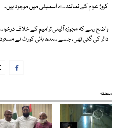
کروڑ عوام کے نمائندے اسمبلی میں موجود ہیں۔
واضح رہے کہ مجوزہ آئینی ترامیم کے خلاف درخواس
دائر کی گئی تھی، جسے سندھ ہائی کورٹ نے مسترد ک
متعلقہ