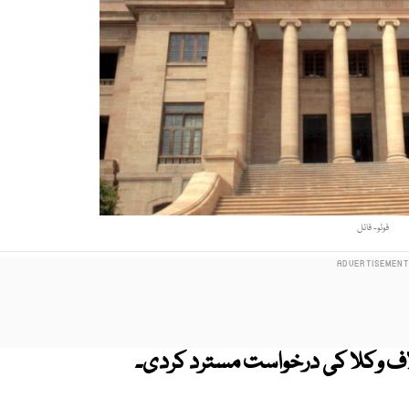
فوٹو- فائل
لاف وکلا کی درخواست مسترد کردی۔