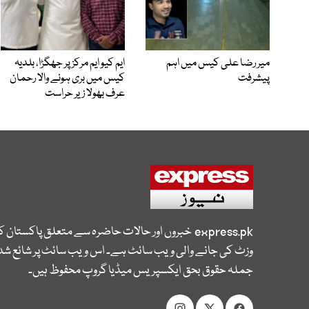
میر رضا علی کیس میں اہم
ایم کیو ایم مرکز پر جھگڑا، بلدیہ
پیشرفت
کیس میں بری ہونے والا رحمان
عرف بھولا زیر حراست
express.pk
خبروں اور حالات حاضرہ سے متعلق پاکستان 
وزٹ کی جانے والی ویب سائٹ ہے۔ اس ویب سائٹ پر شائع شدہ
جملہ حقوق بحق ایکسپریس میڈیا گروپ محفوظ ہیں۔