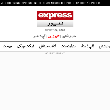
IVE STREAMING
EXPRESS ENTERTAINMENT
CRICKET PAKISTAN
TODAY'S PAPER
AUGUST 04, 2026
اشتہار لگائیں |
لائیو ٹی وی
| آج کا اخبار
ر نیشنل
ٹاپ ٹرینڈ
انٹرٹینمنٹ
لائف اسٹائل
فیکٹ چیک
صحت