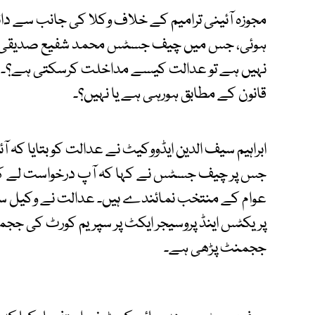
مجوزہ آئینی ترامیم کے خلاف وکلا کی جانب سے د
ہوئی، جس میں چیف جسٹس محمد شفیع صدیقی نے
نہیں ہے تو عدالت کیسے مداخلت کرسکتی ہے؟۔ تر
قانون کے مطابق ہورہی ہے یا نہیں؟۔
ابراہیم سیف الدین ایڈووکیٹ نے عدالت کو بتایا کہ آ
عوام کے منتخب نمائندے ہیں۔ عدالت نے وکیل سے
پریکٹس اینڈ پروسیجر ایکٹ پر سپریم کورٹ کی ججم
ججمنٹ پڑھی ہے۔