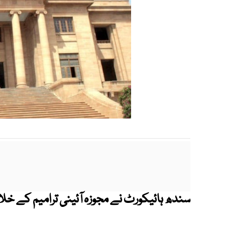
سندھ ہائیکورٹ نے مجوزہ آئینی ترامیم کے خ