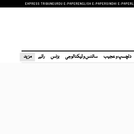
EXPRESS TRIBUNE
URDU E-PAPER
ENGLISH E-PAPER
SINDHI E-PAPER
L
دلچسپ و عجیب
سائنس و ٹیکنالوجی
بزنس
رائے
مزید