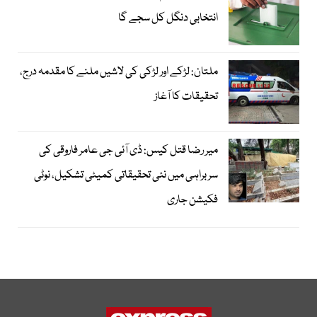
انتخابی دنگل کل سجے گا
ملتان: لڑکے اور لڑکی کی لاشیں ملنے کا مقدمہ درج،
تحقیقات کا آغاز
میر رضا قتل کیس: ڈی آئی جی عامر فاروقی کی
سربراہی میں نئی تحقیقاتی کمیٹی تشکیل، نوٹی
فکیشن جاری