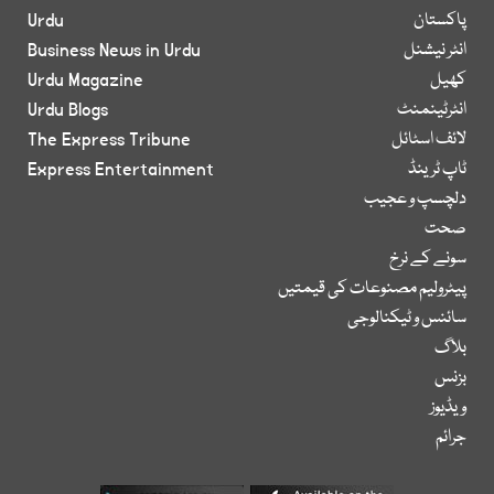
پاکستان
Urdu
انٹر نیشنل
Business News in Urdu
کھیل
Urdu Magazine
انٹرٹینمنٹ
Urdu Blogs
لائف اسٹائل
The Express Tribune
ٹاپ ٹرینڈ
Express Entertainment
دلچسپ و عجیب
صحت
سونے کے نرخ
پیٹرولیم مصنوعات کی قیمتیں
سائنس و ٹیکنالوجی
بلاگ
بزنس
ویڈیوز
جرائم