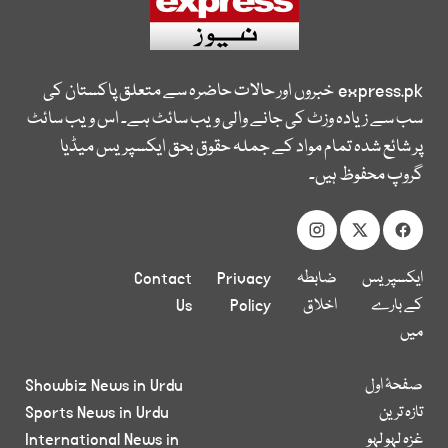
express.pk
خبروں اور حالات حاضرہ سے متعلق پاکستان کی
سب سے زیادہ وزٹ کی جانے والی ویب سائٹ ہے۔ اس ویب سائٹ
پر شائع شدہ تمام مواد کے جملہ حقوق بحق ایکسپریس میڈیا
گروپ محفوظ ہیں۔
ایکسپریس
ضابطہ
Privacy
Contact
کے بارے
اخلاق
Policy
Us
میں
صفحۂ اول
Showbiz News in Urdu
تازہ ترین
Sports News in Urdu
غزہ لہو لہو
International News in