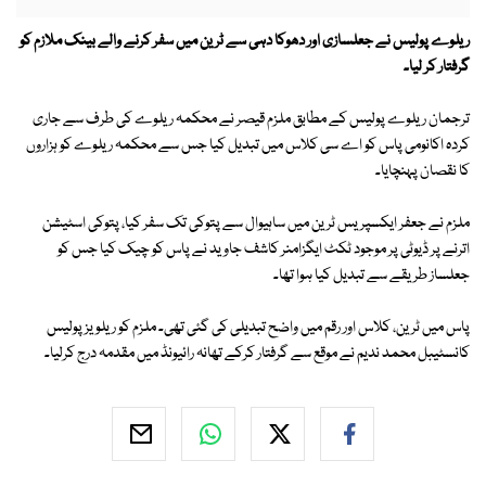
ریلوے پولیس نے جعلسازی اور دھوکا دہی سے ٹرین میں سفر کرنے والے بینک ملازم کو
گرفتار کر لیا۔
ترجمان ریلوے پولیس کے مطابق ملزم قیصر نے محکمہ ریلوے کی طرف سے جاری
کردہ اکانومی پاس کو اے سی کلاس میں تبدیل کیا جس سے محکمہ ریلوے کو ہزاروں
کا نقصان پہنچایا۔
ملزم نے جعفر ایکسپریس ٹرین میں ساہیوال سے پتوکی تک سفر کیا، پتوکی اسٹیشن
اترنے پر ڈیوٹی پر موجود ٹکٹ ایگزامنر کاشف جاوید نے پاس کو چیک کیا جس کو
جعلساز طریقے سے تبدیل کیا ہوا تھا۔
پاس میں ٹرین، کلاس اور رقم میں واضح تبدیلی کی گئی تھی۔ ملزم کو ریلویز پولیس
کانسٹیبل محمد ندیم نے موقع سے گرفتار کرکے تھانہ رائیونڈ میں مقدمہ درج کرلیا۔