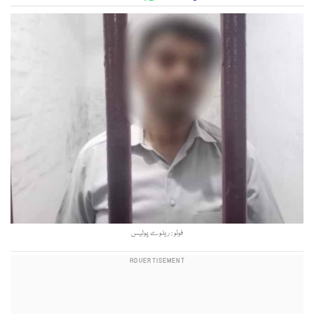
فوٹو : ریلوے پولیس