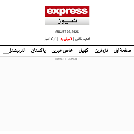
AUGUST 09, 2026
اشتہار لگائیں |
لائیو ٹی وی
| آج کا اخبار
صفحۂ اول
تازہ ترین
کھیل
خاص خبریں
پاکستان
انٹر نیشنل
ٹا