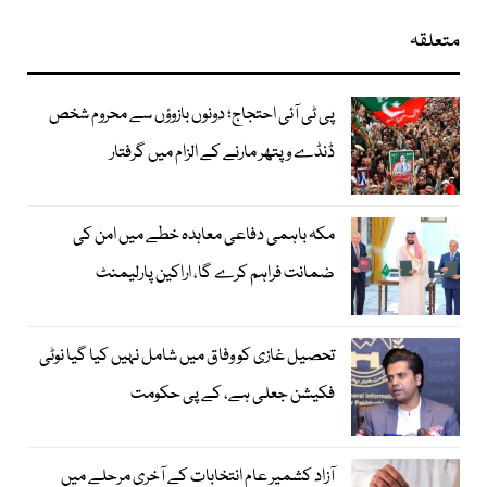
متعلقہ
پی ٹی آئی احتجاج؛ دونوں بازوؤں سے محروم شخص
ڈنڈے و پتھر مارنے کے الزام میں گرفتار
مکہ باہمی دفاعی معاہدہ خطے میں امن کی
ضمانت فراہم کرے گا، اراکین پارلیمنٹ
تحصیل غازی کو وفاق میں شامل نہیں کیا گیا نوٹی
فکیشن جعلی ہے، کے پی حکومت
آزاد کشمیر عام انتخابات کے آخری مرحلے میں