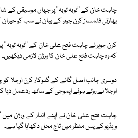
چاہت خان کے ''توبہ توبہ'' پر جہاں موسیقی کے شائق
بھارتی فلمساز کرن جوہر کے بیان نے سب کو حیران ک
کرن جوہر نے چاہت فتح علی خان کے ''توبہ توبہ''
کہ وہ چاہت فتح علی خان کا ورژن لازمی دیکھیں۔
دوسری جانب اصل گانے کے گلوکار کرن اوجلا کو چاہ
اوجلا نے روتے ہوئے ایموجی کے ساتھ ردعمل دیا کہ ''
چاہت فتح علی خان نے اپنے انداز کے ورژن میں گ
ویڈیو کے پس منظر میں تاج محل دکھایا گیا ہے۔