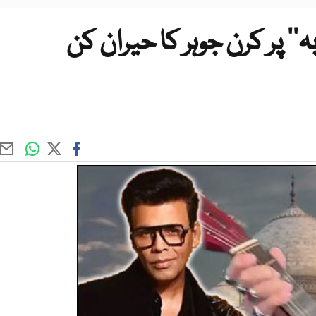
‘ پر کرن جوہر کا حیران کن