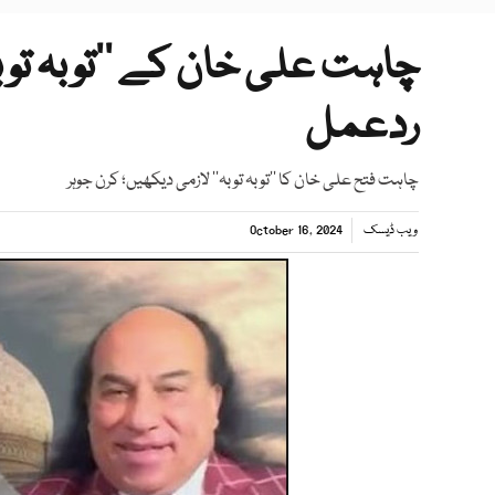
چاہت علی خان کے ’’توبہ توبہ‘
ردعمل
چاہت فتح علی خان کا ’’توبہ توبہ‘‘ لازمی دیکھیں؛ کرن جوہر
ویب ڈیسک
October 16, 2024