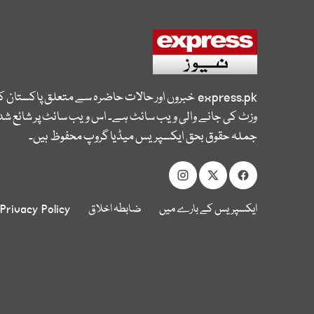
express.pk
خبروں اور حالات حاضرہ سے متعلق پاکستان 
وزٹ کی جانے والی ویب سائٹ ہے۔ اس ویب سائٹ پر شائع شدہ
جملہ حقوق بحق ایکسپریس میڈیا گروپ محفوظ ہیں۔
ایکسپریس کے بارے میں
ضابطہ اخلاق
Privacy Policy