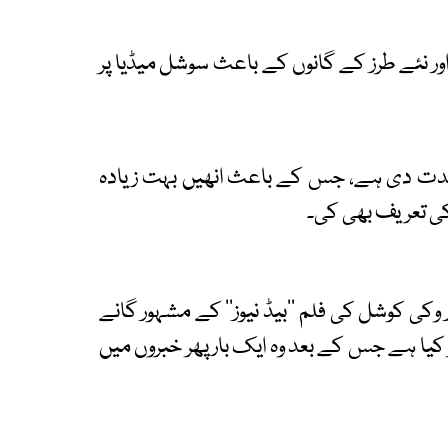
ور نئے طرز کے گانوں کے باعث سوشل میڈیا پر
ر جدت دی ہے، جس کے باعث انھیں بہت زیادہ
 کی تعریف بھی کی۔
کی کوشل کی فلم ''بیڈ نیوز'' کے مشہور گانے
شیئر کیا ہے جس کے بعد وہ ایک بار پھر خبروں میں