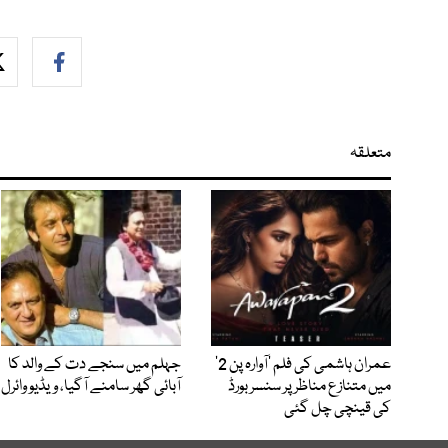
متعلقہ
عمران ہاشمی کی فلم ’آوارہ پن 2‘
جہلم میں سنجے دت کے والد کا
میں متنازع مناظر پر سنسر بورڈ
آبائی گھر سامنے آگیا، ویڈیو وائرل
کی قینچی چل گئی