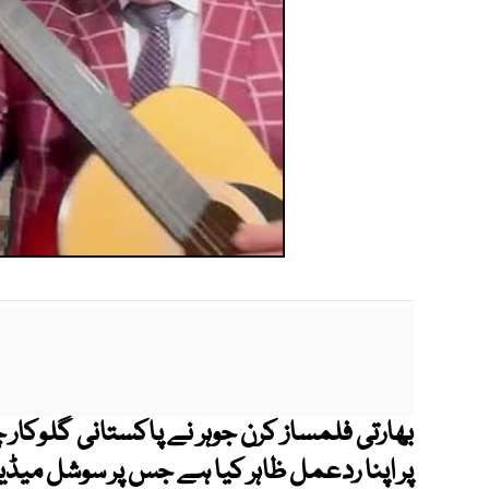
بھارتی فلمساز کرن جوہر نے پاکستانی گلوکار 
پر اپنا ردعمل ظاہر کیا ہے جس پر سوشل میڈیا