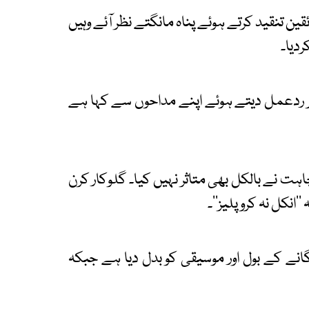
ین تنقید کرتے ہوئے پناہ مانگتے نظر آئے وہیں
ردیا۔
 پر ردعمل دیتے ہوئے اپنے مداحوں سے کہا ہے
ت نے بالکل بھی متاثر نہیں کیا۔ گلوکار کرن
انکل نہ کرو پلیز''۔
انے کے بول اور موسیقی کو بدل دیا ہے جبکہ