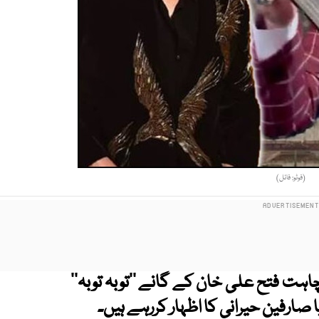
(فوٹو: فائل)
چاہت فتح علی خان کے گانے ''توبہ توبہ''
 صارفین حیرانی کا اظہار کررہے ہیں۔