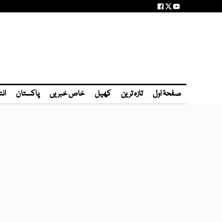
صفحۂ اول
تازہ ترین
کھیل
خاص خبریں
پاکستان
انٹ