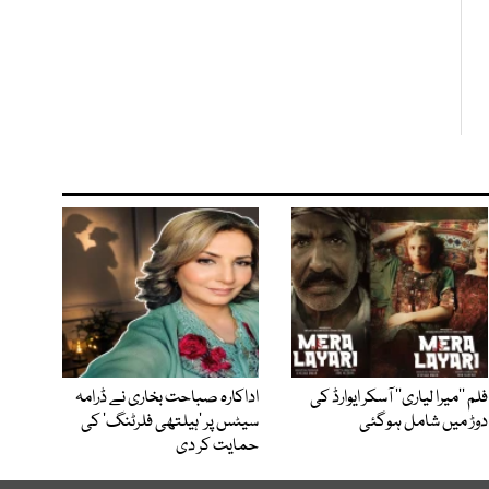
فلم ’’میرا لیاری‘‘ آسکر ایوارڈ کی
اداکارہ صباحت بخاری نے ڈرامہ
دوڑ میں شامل ہوگئی
سیٹس پر ’ہیلتھی فلرٹنگ‘ کی
حمایت کر دی