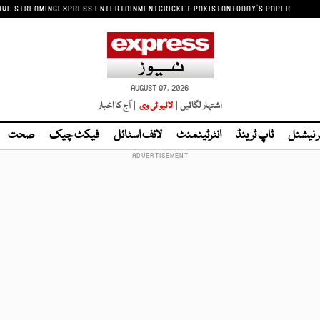
IVE STREAMING
EXPRESS ENTERTAINMENT
CRICKET PAKISTAN
TODAY'S PAPER
AUGUST 07, 2026
اشتہار لگائیں |
لائیو ٹی وی
| آج کا اخبار
ر نیشنل
ٹاپ ٹرینڈ
انٹرٹینمنٹ
لائف اسٹائل
فیکٹ چیک
صحت