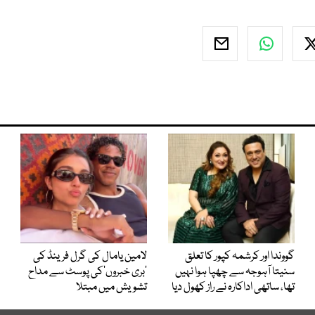
گووندا اور کرشمہ کپور کا تعلق
لامین یامال کی گرل فرینڈ کی
سنیتا آہوجہ سے چھپا ہوا نہیں
’بری خبروں‘کی پوسٹ سے مداح
تھا، ساتھی اداکارہ نے راز کھول دیا
تشویش میں مبتلا