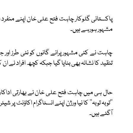
پاکستانی گلوکار چاہت فتح علی خان اپنے منفرد ا
مشہور ہورہے ہیں۔
چاہت نے کئی مشہور پرانے گانوں کو نئی طرز او
تنقید کا نشانہ بھی بنایا گیا جبکہ کچھ افراد نے ان
حال ہی میں چاہت فتح علی خان نے بھارتی اداکار و
''توبہ توبہ'' کا نیا ورژن اپنے انسٹاگرام اکاؤنٹ پر 
آگئے ہیں۔