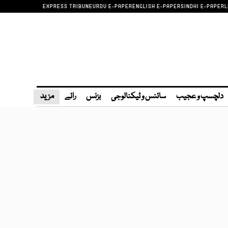
EXPRESS TRIBUNE
URDU E-PAPER
ENGLISH E-PAPER
SINDHI E-PAPER
L
دلچسپ و عجیب
سائنس و ٹیکنالوجی
بزنس
رائے
مزید