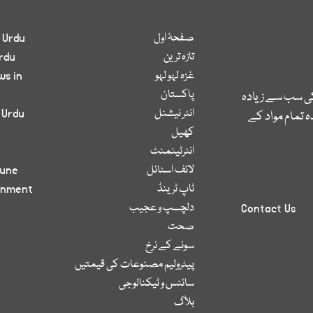
صفحۂ اول
 Urdu
تازہ ترین
rdu
غزہ لہو لہو
ws in
پاکستان
کی سب سے زیادہ
انٹر نیشنل
 Urdu
 تمام مواد کے
کھیل
انٹرٹینمنٹ
لائف اسٹائل
bune
ٹاپ ٹرینڈ
inment
دلچسپ و عجیب
Contact Us
صحت
سونے کے نرخ
پیٹرولیم مصنوعات کی قیمتیں
سائنس و ٹیکنالوجی
بلاگ