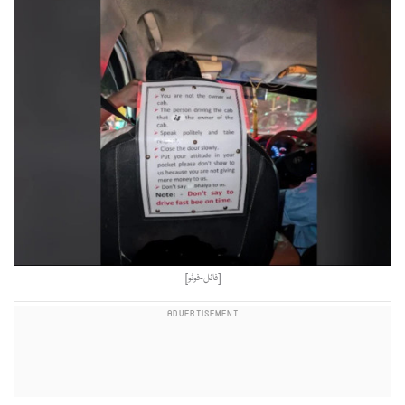
[فائل-فوٹو]