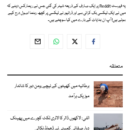
یہ فہرست Reddit پر ایک صارف کے ذریعہ شیئر کی گئی جس نے ریمارکس دیئے کہ
میں نے ایک ٹیکسی بک کرائی ہے اور ڈرائیور نے ٹیکسی پر کچھ رہنما اصول درج کیے
ہوئے ہیں! آپ ان ہدایات کے بارے میں کیا سوچتے ہیں۔
متعلقہ
برطانیہ میں کھیتوں کے نیچے رومن دور کا شاندار
موزیک برآمد
اٹلی: لاکھوں ڈالر کا لاٹری ٹکٹ کچرے میں پھینک
دیا، صفائی کمپنی نے ڈھونڈ نکالی