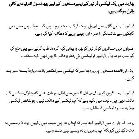
بھارت میں ایک ٹیکسی ڈرائیور کے اپنے مسافروں کے لیے چھ اصول انٹرنیٹ پر کافی
وائرل ہوگئے ہیں۔
ڈرائیور نے اپنی گاڑی میں اصول پرنٹ کرکے سیٹ پر چسپاں کیے ہوئے ہیں جس میں
گاہکوں سے شائستگی، احترام اور اچھے رویے کا مطالبہ کیا گیا ہے۔
اصولوں میں مسافروں کو ڈرائیور کو بھیا یا بھائی کہہ کر مخاطب کرنے سے بھی منع کیا
گیا ہے۔ مزید برآں ڈرائیور کو ٹیکسی کی رفتار بڑھانے کا بھی نہیں کہہ سکتے۔
ایک اور قاعدہ مسافروں پر زور دیتا ہے کہ ٹیکسی سے نکلتے وقت دروازہ آہستہ سے بند
کریں۔
ڈرائیور نے مسافروں کو صاف صاف لفظوں میں ایک اور بات بتائی کہ وہ لوگ ٹیکسی کے
مالک نہیں ہیں۔ نوٹ میں لکھا ہے کہ آپ ٹیکسی کے مالک نہیں، جو شخص ٹیکسی
چلا رہا ہے وہ ٹیکسی کا مالک ہے۔
رویے کے بارے میں ڈرائیور کہتا ہے کہ اپنا رویہ اپنی جیب میں رکھیں، براہ کرم ہمیں یہ
مت دکھائیں کیونکہ آپ ہمیں زیادہ پیسے نہیں دے رہے۔