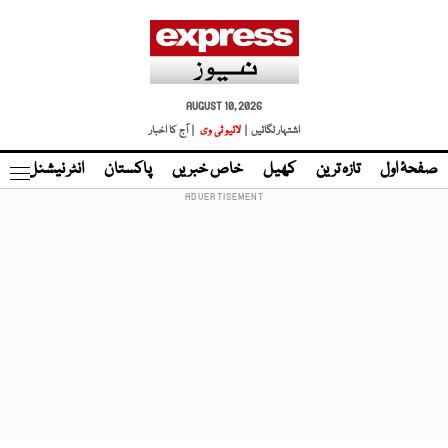
AUGUST 10, 2026
اشتہار لگائیں |
لائیو ٹی وی
| آج کا اخبار
صفحۂ اول
تازہ ترین
کھیل
خاص خبریں
پاکستان
انٹر نیشنل
ٹا