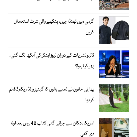
گرمی میں ٹھنڈا رہیں، پنکھے والی شرٹ استعمال
کریں
لائیو نشریات کے دوران نیوز اینکر کی آنکھ لگ گئی،
پھر کیا ہوا؟
بھارتی خاتون نے لمبے بالوں کا گینیز ورلڈ ریکارڈ قائم
کر دیا
امریکا: دکان سے چرائی گئی کتاب 40 برس بعد لوٹا
دی گئی