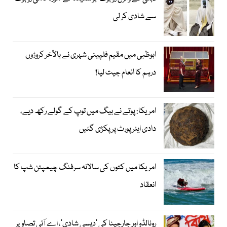
سے شادی کر لی
ابوظبی میں مقیم فلپینی شہری نے بالآخر کروڑوں
درہم کا انعام جیت لیا!
امریکا: پوتے نے بیگ میں توپ کے گولے رکھ دیے،
دادی ایئرپورٹ پر پکڑی گئیں
امریکا میں کتوں کی سالانہ سرفنگ چیمپئن شپ کا
انعقاد
رونالڈو اور جارجینا کی ’دیسی شادی‘، اے آئی تصاویر