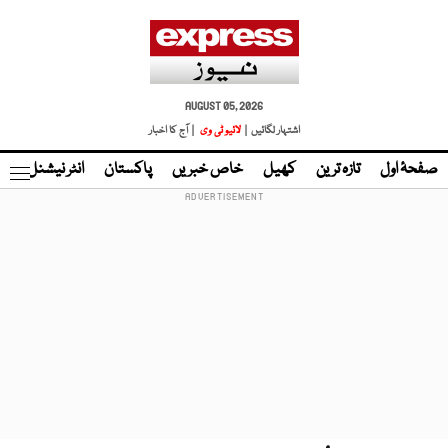
AUGUST 05, 2026
اشتہار لگائیں |
لائیو ٹی وی
| آج کا اخبار
صفحۂ اول
تازہ ترین
کھیل
خاص خبریں
پاکستان
انٹر نیشنل
ٹا