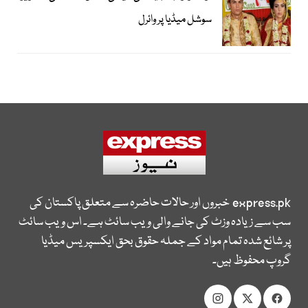
سوشل میڈیا پر وائرل
express.pk
خبروں اور حالات حاضرہ سے متعلق پاکستان کی
سب سے زیادہ وزٹ کی جانے والی ویب سائٹ ہے۔ اس ویب سائٹ
پر شائع شدہ تمام مواد کے جملہ حقوق بحق ایکسپریس میڈیا
گروپ محفوظ ہیں۔