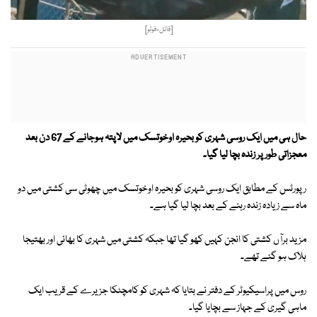
[فائل-فوٹو]
حال ہی میں ایک روسی شہری کو بحیرہ اوخوتسک میں لاپتہ ہوجانے کے 67 دن بعد
معجزاتی طور پر زندہ بچا لیا گیا۔
رپورٹس کے مطابق ایک روسی شہری کو بحیرہ اوخوتسک میں چھوٹی سی کشتی میں دو
ماہ سے زیادہ زندہ رہنے کے بعد بچا لیا گیا ہے۔
مزید برآں کشتی کا انجن کہیں کھو گیا تھا جبکہ کشتی میں شہری کا بھائی اور بھتیجا
ہلاک ہو گئے تھے۔
روس میں پراسیکیوٹر کے دفتر نے بتایا کہ شہری کو کامچٹکا جزیرے کے قریب ایک
ماہی گیری کے جہاز سے بچایا گیا۔