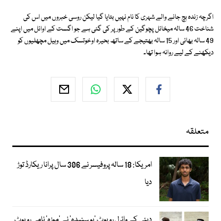
اگرچہ زندہ بچ جانے والے شہری کا نام نہیں بتایا گیا لیکن روسی خبروں میں اس کی
شناخت 46 سالہ میخائل پچوگین کے طور پر کی گئی ہے جو اگست کے اوائل میں اپنے
49 سالہ بھائی اور 15 سالہ بھتیجے کے ساتھ بحیرہ اوخوتسک میں وہیل مچھلیوں کو
دیکھنے کے لیے روانہ ہوا تھا۔
متعلقہ
امریکا: 18 سالہ پروفیسر نے 306 سال پرانا ریکارڈ توڑ
دیا
دبئی کے وائرل روبوٹ ’بو سنیدہ‘ نے ’موزہ‘ نامی روبوٹ