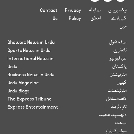
ایکسپریس
ضابطہ
Privacy
Contact
کے بارے
اخلاق
Policy
Us
میں
صفحۂ اول
Showbiz News in Urdu
تازہ ترین
Sports News in Urdu
غزہ لہو لہو
International News in
پاکستان
Urdu
انٹر نیشنل
Business News in Urdu
کھیل
Urdu Magazine
انٹرٹینمنٹ
Urdu Blogs
لائف اسٹائل
The Express Tribune
ٹاپ ٹرینڈ
Express Entertainment
دلچسپ و عجیب
صحت
سونے کے نرخ