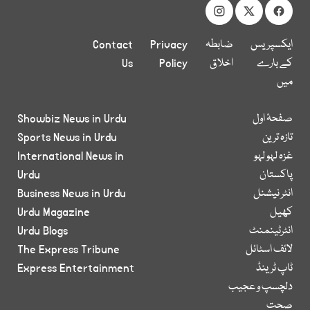
ایکسپریس
ضابطہ
Privacy
Contact
کے بارے
اخلاق
Policy
Us
میں
صفحۂ اول
Showbiz News in Urdu
تازہ ترین
Sports News in Urdu
غزہ لہو لہو
International News in
پاکستان
Urdu
انٹر نیشنل
Business News in Urdu
کھیل
Urdu Magazine
انٹرٹینمنٹ
Urdu Blogs
لائف اسٹائل
The Express Tribune
ٹاپ ٹرینڈ
Express Entertainment
دلچسپ و عجیب
صحت