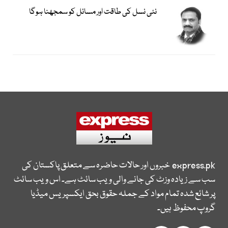
نئی نسل کی طاقت اور مسائل کو سمجھنا ہوگا
express.pk
خبروں اور حالات حاضرہ سے متعلق پاکستان کی
سب سے زیادہ وزٹ کی جانے والی ویب سائٹ ہے۔ اس ویب سائٹ
پر شائع شدہ تمام مواد کے جملہ حقوق بحق ایکسپریس میڈیا
گروپ محفوظ ہیں۔