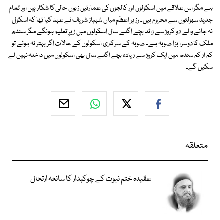
ہے مگر اس علاقے میں اسکولوں اور کالجوں کی عمارتیں زبوں حالی کا شکار ہیں اور تمام
جدید سہولتوں سے محروم ہیں۔ وزیر اعظم میاں شہباز شریف نے عہد کیا تھا کہ اسکول
نہ جانے والے دو کروڑ سے زائد بچے اگلے سال اسکولوں میں زیرِ تعلیم ہونگے مگر سندھ
ملک کا دوسرا بڑا صوبہ ہے۔ صوبہ کے سرکاری اسکولوں کے حالات اگر بہتر نہ ہوئے تو
کم از کم سندھ میں ایک کروڑ سے زیادہ بچے اگلے سال بھی اسکولوں میں داخلہ نہیں لے
سکیں گے۔
متعلقہ
عقیدہ ختم نبوت کے چوکیدار کا سانحہ ارتحال