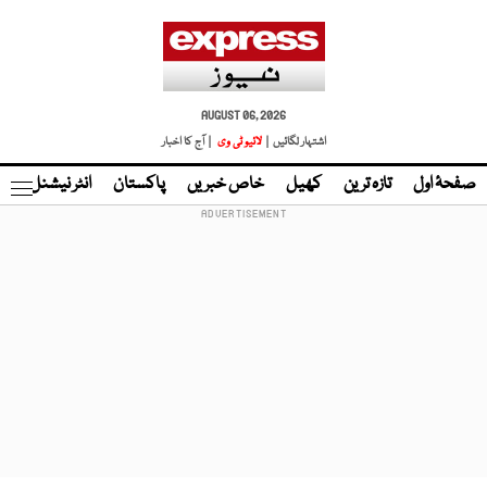
AUGUST 06, 2026
اشتہار لگائیں |
لائیو ٹی وی
| آج کا اخبار
صفحۂ اول
تازہ ترین
کھیل
خاص خبریں
پاکستان
انٹر نیشنل
ٹا