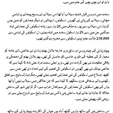
بات تو اب بچے بچے کے علم میں ہے۔
سندھ میں دو برس قبل شدید سیلاب آیا تھا،اس سیلاب نے وسیع پیمانے پر تباہی
مچائی۔ سیلاب کے پانی نے گھروں ، اسکولوں، اسپتالوں اور دیگر عمارتوں کو زمین بوس
کردیا۔ اس سیلاب سے پورے ملک میں 26 ہزار سے زیادہ اسکولوں کی عمارتیں تباہ
ہوگئیں جن میں سے 25 ہزار اسکول سندھ میں تباہ ہوئے۔ ان اسکولوں کی تباہی سے
230,000 طالب علم اپنے اسکولوں سے محروم ہوگئے تھے۔
پیپلز پارٹی کے چیئرپرسن اور سابق وزیر خارجہ بلاول بھٹو زرداری نے عالمی رائے عامہ کو
ہموار کر کے عطیہ کے طور پر خاصی رقم حاصل کی تھی۔ پھر بلاول بھٹو کی دھمکی پر
وفاقی حکومت نے بھی گرانٹ دی تھی۔ وزیر اعلیٰ سندھ مراد علی شاہ کا کہنا ہے کہ
عالمی بینک نے بھی گھروں اور اسکولوں کی تعمیر کے لیے امداد دی تھی جس سے
کچھ اضلاع میں اسکولوں کی نئی عمارتیں تعمیر ہوئی تھیں۔ مگر مبارک ولیج سے تعلق
رکھنے والے صحافی عزیز سنگھور کا کہنا ہے کہ جن علاقوں میں سیلاب نہیں آیا تھا
وہاں کے بھی اسکولوں کی عمارتوں کی صورتحال خراب ہے، اگر کراچی شہر کے ساحلی
علاقہ کا جائزہ لیا جائے تو یہ ساحلی پٹی ہاکس بے مبارک ولیج سے شروع ہوتی ہے اور
ریڑھی تک پھیلی ہوئی ہے۔
اس ساحلی پٹی کے ساتھ ہزاروں گوٹھ آباد ہیں جہاں کی اکثریت پیپلز پارٹی کے ساتھ