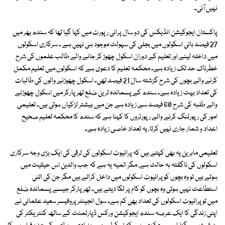
نہیں آئی۔
پاکستان ایجوکیشن انڈیکس کی دو سال پرانی رپورٹ میں کہا گیا تھا کہ سندھ بھر میں
27 فیصد ہائی اسکولوں میں بجلی کی سہولت موجود ہی نہیں ہے ۔ سرکاری اسکولوں
میں داخلہ لینے اور تعلیم کے دوران اسکول چھوڑ کر جانے والے طالب علموں کی شرح
خطرناک حد تک زیادہ ہے۔ محکمہ تعلیم کا دعویٰ ہے کہ اسکولوں میں تعلیم مکمل
کرنے والے بچوں کی شرح گزشتہ سال 21 فیصد تھی۔ اسکول چھوڑنے والوں کی طالبات
کی تعداد بہت زیادہ ہے۔ سندھ کے پسماندہ ترین ضلع تھرپارکر میں اسکول چھوڑنے
والے طلبہ کی شرح 60 فیصد سے زیادہ ہے جن میں بیشتر لڑکیاں ہوتی ہیں۔ تعلیمی
امور کی رپورٹنگ کرنے والے رپورٹروں کا کہنا ہے کہ سندھ کا محکمہ تعلیم صحیح
اعداد و شمار جاری نہیں کرتا، یہ تعداد خاصی زیادہ ہے۔
تعلیمی ماہرین یہ بھی کہتے ہیں کہ پرائیوٹ اسکولوں کی ترقی کی ایک بڑی وجہ سرکاری
اسکولوں کی ناگفتہ بہ حالت ہے، مگر المیہ یہ ہے کہ جب والدین اس حیثیت میں
ہوتے ہیں تو وہ بچوں کو پرائیوٹ اسکولوں میں داخل کراتے ہیں مگر جن کی اتنی
استطاعت نہیں ہوتی وہ بچوں کو کام پر لگا دیتے ہیں۔ تھرپارکر جیسے پسماندہ ضلع
میں تو پرائیوٹ اسکولوں کی تعداد بھی کم ہے۔ سول انجینئر پروفیسر سعید عثمانی نے
اپنی زندگی کا ایک عرصہ سندھ ایجوکیشن ورکس ڈپارٹمنٹ کے ساتھ کنٹریکٹر کی