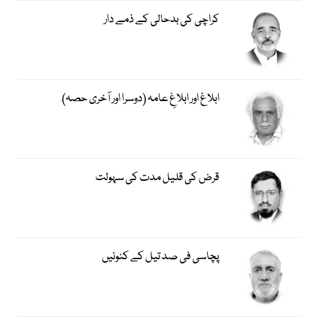
کراچی کی بدحالی کے ذمے دار
ابلاغ اور ابلاغِ عامہ (دوسرا اور آخری حصہ)
قرض کی قلیل مدت کی سہولت
پچاسی فی صد تیل کے کنوئیں