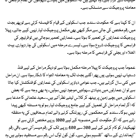
حیثیت سے گزارا ہے۔ وہ کہتے ہیں کہ اسکولوں میں بنیادی سہولتوں کی عدم فراہمی کا
معاملہ پروجیکٹ سے منسلک ہے۔
ان کا کہنا ہے کہ حکومت سندھ جب اسکولوں کے قیام کا فیصلہ کرتی ہے تو پھر بجٹ
میں رقم مختص کی جاتی ہے مگر کبھی بھی مکمل پروجیکٹ تیار نہیں کیے جاتے۔ پہلا
پروجیکٹ عمارتوں کی تعمیر کا ہوتا ہے۔ عمارتیں تعمیر ہوجاتی ہیں تو فرنیچر کی
فراہمی کا پروجیکٹ شروع ہوتا ہے۔ تیسرے مرحلہ میں اسکولوں کی چار دیواری، بیت
الخلاء اور بجلی کی فراہمی کا مرحلہ ہوتا ہے۔
عموماً جب پروجیکٹ کا پہلا مرحلہ مکمل ہوتا ہے تو دیگر مراحل کے لیے فنڈ
دستیاب نہیں ہوتے، یوں پھر اگلے بجٹ تک یہ معاملہ التواء کا شکار ہوتا ہے، ان مراحل
میں کئی سال گزرتے ہیں۔ جب عوامی دباؤ پر اسکولوں کی عمارتوں کو فنکشنل کیا جاتا
ہے تو ان عمارتوں میں بنیادی سہولتیں موجود نہیں ہوتیں۔ یہ بھی وجہ ہے کہ بعض
اسکولوں میں بچے زمین پر بیٹھ کر کلاس لیتے نظر آتے ہیں۔ سعید عثمانی کا مدعا ہے
کہ اگر تمام مراحل کی تعمیل کے لیے جامع پروجیکٹ تیار ہو تو یہ مسئلہ کبھی پیدا
نہیں ہوگا۔ سندھ کے محکموں کی رپورٹنگ کرنے والے تمام صحافیوں کی یہ متفقہ
رائے ہے کہ اگر حکومت کسی منصوبہ کے لیے 1000 روپے مختص کرتی ہے تو
ٹھیکیدار کو کام کرنے کے لیے 300 سے 400 روپے تک کی رقم میسر آتی ہے، باقی رقم
''ایمانداری کے ساتھ ''تقسیم ہوتی ہے۔ کون کون لوگ اس رقم سے مستفید ہوتے ہیں وہ