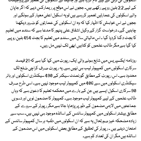
اسکولوں کی ترقی کے لیے کام کررہا ہے اور جائیکا نے اسکولوں کی تعمیر کے پروجیکٹ
کے لیے 2.2 بلین روپے رکھے ہیں۔ ججوں نے اس موقع پر ریمارکس دیے کہ اگر جاپان
والے اسکولوں کی عمارتیں تعمیر کررہے ہیں تو یہ اسکول اعلیٰ معیار کے ہونگے اور
ججوں نے اس خواہش کا اظہار کیا کہ وہ ان اسکولوں کی عمارتوں کو ضرور دیکھنا
چاہئیں گے۔ درخواست گزار کے وکیل اشفاق علی پنہور کا مدعا ہے کہ سندھ میں تعلیم
کا بجٹ دگنا کردیا گیا ۔ اس مالیاتی سال میں سندھ میں تعلیم کا بجٹ 454 بلین روپے
کیا گیا ہے مگر طالب علموں کو کتابیں ابھی تک نہیں مل رہیں۔
روزنامہ ایکسپریس میں شایع ہونے والی ایک رپورٹ میں کہا گیا ہے کہ 21 فیصد
سرکاری اسکولوں میں کمپیوٹر لیب ہی نہیں ہے، یہ رپورٹ صرف کراچی ضلع تک
محدود ہے۔ اس رپورٹ کے مطابق گورنمنٹ سیکٹر کے 490 سیکنڈری اسکولوں اور ہائر
سیکنڈری اسکولوں میں سے 406 میں کمپیوٹر لیب موجود نہیں ہے۔ اسی طرح صرف
90 سرکاری اسکول ایسے ہیں جن کے بارے میں محکمہ تعلیم کا دعویٰ ہے کہ وہاں
طالب علموں کے لیے کمپیوٹر لیب موجود ہے۔ کمپیوٹر کا مضمون نویں اور دسویں
جماعتوں میں لازمی مضمون کے طور پر پڑھایا جاتا ہے مگر رپورٹر کے سروے کے
مطابق بیشتر اسکولوں میں کمپیوٹر سائنس کے اساتذہ موجود ہی نہیں ہیں۔ سب سے
زیادہ مضحکہ خیز صورتحال یہ ہے کہ ان اسکولوں میں طلبہ ہر سال کمپیوٹر سائنس کے
امتحان دیتے ہیں ۔ رپورٹر کی تحقیق کے مطابق بعض اسکولوں میں اس مضمون کے
اساتذہ ہیں مگر ان کی تعداد کم ہے۔