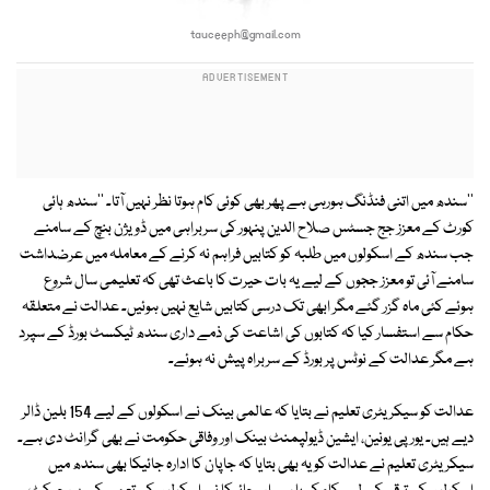
tauceeph@gmail.com
''سندھ میں اتنی فنڈنگ ہورہی ہے پھر بھی کوئی کام ہوتا نظر نہیں آتا۔ ''سندھ ہائی
کورٹ کے معزز جج جسٹس صلاح الدین پنہور کی سربراہی میں ڈویژن بنچ کے سامنے
جب سندھ کے اسکولوں میں طلبہ کو کتابیں فراہم نہ کرنے کے معاملہ میں عرضداشت
سامنے آئی تو معزز ججوں کے لیے یہ بات حیرت کا باعث تھی کہ تعلیمی سال شروع
ہوئے کئی ماہ گزر گئے مگر ابھی تک درسی کتابیں شایع نہیں ہوئیں۔ عدالت نے متعلقہ
حکام سے استفسار کیا کہ کتابوں کی اشاعت کی ذمے داری سندھ ٹیکسٹ بورڈ کے سپرد
ہے مگر عدالت کے نوٹس پر بورڈ کے سربراہ پیش نہ ہوئے۔
عدالت کو سیکریٹری تعلیم نے بتایا کہ عالمی بینک نے اسکولوں کے لیے 154 بلین ڈالر
دیے ہیں۔ یورپی یونین، ایشین ڈیولپمنٹ بینک اور وفاقی حکومت نے بھی گرانٹ دی ہے۔
سیکریٹری تعلیم نے عدالت کو یہ بھی بتایا کہ جاپان کا ادارہ جائیکا بھی سندھ میں