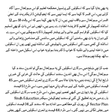
یہ بھی بتایا گیا ہے کہ اسکولوں کے پرنسپل محکمہ تعلیم کو اس صورتحال سے آگاہ
کرتے ہیں۔ اس افسر کا کہنا ہے کہ ایسا نہیں ہے کہ ایجوکیشن ڈائریکٹریٹ کے اعلیٰ
افسر اس صورتحال سے واقف نہیں ہیں۔ ان کا یہ بھی کہنا ہے کہ اس وقت 10 سے 12
اساتذہ کمپیوٹر کی تعلیم کا فریضہ انجام دے رہے ہیں۔ انھوں نے اس بات کو بھی تسلیم
کیا کہ اسکولوں کو فراہم کیے جانے والے بیشتر کمپیوٹر ناکارہ ہوچکے ہیں۔ اس سروے
کے دوران یہ بات بھی سامنے آئی کہ اسکولوں میں سائنس کے مضامین پڑھانے والے
اساتذہ کی کمی ہے۔ کئی اسکولوں میں بائیولوجی کے اساتذہ نہیں تھے، یوں ان اسکولوں
میں داخلہ لینے والے طلبہ کا خواب ڈاکٹر بننا ہو تو یہ خواب اس اسکول میں داخلہ کے
ساتھ چکناچورہوجاتا ہے۔
جب کراچی ضلع میں سرکاری اسکولوں کی یہ صورتحال ہوگی تو اندرونِ سند ھ کیا
صورتحال ہوگی ؟ اس سال بھی اندرونِ سندھ اسکولوں کی حالت کی خرابی کی خبریں
ذرایع ابلاغ کی زینت بنیں۔ یہ بتایا جاتا ہے کہ سرکاری پرائمری اسکولوں میں سے 45
فیصد اسکولوں میں طلبہ کے لیے صاف پانی مہیا نہیں ہے۔ اسی طرح 51 فیصد
اسکولوں کی چار دیواری ہی کبھی تعمیر نہیں ہوئی۔ اسی طرح جب سرکاری اسکولوں کے
بارے میں مزید تحقیق کی گئی تو سندھ ایجوکیشن سیکٹر Sindh Education
Sector Plan کی رپورٹ کے مطالعے سے اندازہ ہوا کہ سندھ کے 34 فیصد اسکولوں
میں بجلی لگائی ہی نہیں گئی۔ اسی طرح 44 فیصد پرائمری اسکولوں میں کبھی بجلی