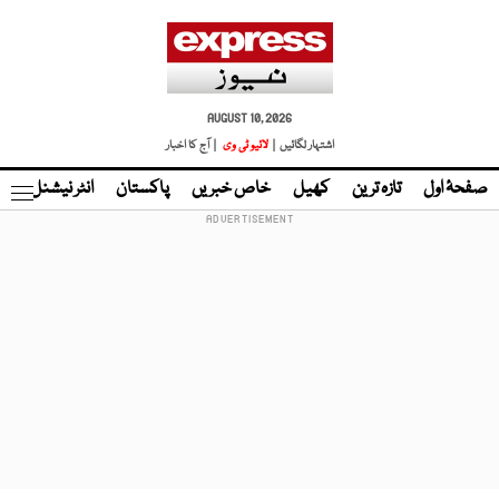
AUGUST 10, 2026
اشتہار لگائیں |
لائیو ٹی وی
| آج کا اخبار
صفحۂ اول
تازہ ترین
کھیل
خاص خبریں
پاکستان
انٹر نیشنل
ٹا