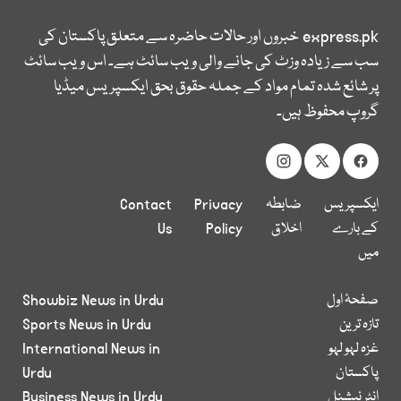
express.pk
خبروں اور حالات حاضرہ سے متعلق پاکستان کی
سب سے زیادہ وزٹ کی جانے والی ویب سائٹ ہے۔ اس ویب سائٹ
پر شائع شدہ تمام مواد کے جملہ حقوق بحق ایکسپریس میڈیا
گروپ محفوظ ہیں۔
ایکسپریس
ضابطہ
Privacy
Contact
کے بارے
اخلاق
Policy
Us
میں
صفحۂ اول
Showbiz News in Urdu
تازہ ترین
Sports News in Urdu
غزہ لہو لہو
International News in
پاکستان
Urdu
انٹر نیشنل
Business News in Urdu