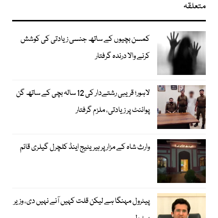
متعلقہ
کمسن بچیوں کے ساتھ جنسی زیادتی کی کوشش
کرنے والا درندہ گرفتار
لاہور؛ قریبی رشتےدار کی 12 سالہ بچی کے ساتھ گن
پوائنٹ پر زیادتی، ملزم گرفتار
وارث شاہ کے مزار پر ہیریٹیج اینڈ کلچرل گیلری قائم
پیٹرول مہنگا ہے لیکن قلت کہیں آنے نہیں دی، وزیر