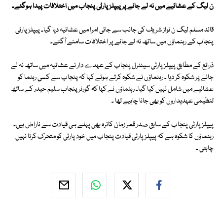
ن لیگ کے عشائیے میں نہ لے جانے پر پیپلز پارٹی پنجاب میں اختلافات پیدا ہوگئے۔
قائد مسلم لیگ ن نواز شریف کی جانب سے جاتی امرا میں عشائیہ دیا گیا۔ پیپلز پارٹی
پنجاب کے رہنماؤں میں ساتھ نہ لے جانے پر اختلافات سامنے آگئے۔
ذرائع کے مطابق پیپلز پارٹی سینٹرل پنجاب کے عہدے دار نے عشائیہ میں ساتھ نہ لے
جانے پر شکوہ کر دیا ۔ رہنماؤں نے شکوہ کرتے ہوئے کہا کہ پنجاب سے کسی رہنما کو
عشائیے میں شامل نہیں کیا گیا۔ رہنماؤں نے کہا کہ گورنر پنجاب سلیم حیدر کے ساتھ
تنظیمی عہدیداروں کو بھی جانا چاہیے تھا ۔
پیپلز پارٹی پنجاب کے سابق صدر قمر زمان کائرہ بھی پہلے ہی قیادت سے ناراض ہیں۔
رہنماؤں کا شکوہ ہے کہ پیپلز پارٹی قیادت پنجاب میں خود پارٹی کو متحرک کرنا نہیں
چاہتی ۔