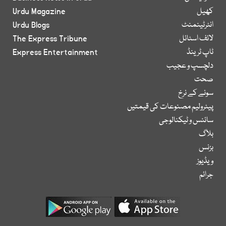
کھیل
Urdu Magazine
انٹرٹینمنٹ
Urdu Blogs
لائف اسٹائل
The Express Tribune
ٹاپ ٹرینڈ
Express Entertainment
دلچسپ و عجیب
صحت
سونے کے نرخ
پیٹرولیم مصنوعات کی قیمتیں
سائنس و ٹیکنالوجی
بلاگ
بزنس
ویڈیوز
جرائم