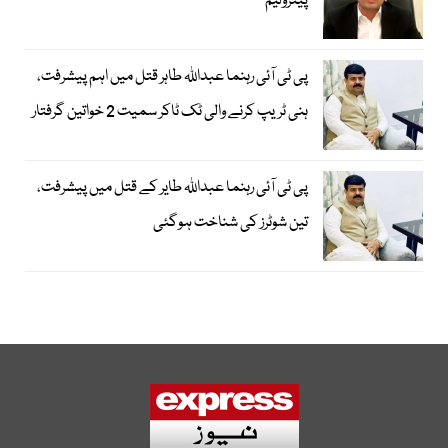
پیٹرولیم
پی ٹی آئی رہنما عبداللہ طاہر قتل میں اہم پیشرفت،
ہنی ٹریپ کرنے والی ٹک ٹاکر سمیت 2 خواتین گرفتار
پی ٹی آئی رہنما عبداللہ طایر کے قتل میں پیشرفت،
تین شوٹرز کی شناخت ہوگئی