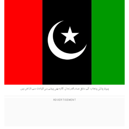
پیپلز پارٹی پنجاب کے سابق صدر قمر زمان کائرہ بھی پہلے ہی قیادت سے ناراض ہیں