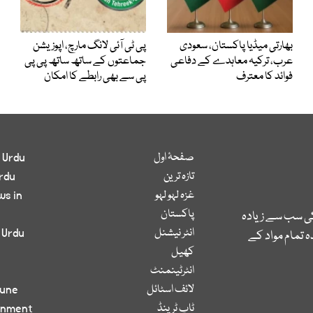
بھارتی میڈیا پاکستان، سعودی
پی ٹی آئی لانگ مارچ، اپوزیشن
عرب، ترکیہ معاہدے کے دفاعی
جماعتوں کے ساتھ ساتھ پی پی
فوائد کا معترف
پی سے بھی رابطے کا امکان
صفحۂ اول
 Urdu
تازہ ترین
rdu
غزہ لہو لہو
ws in
پاکستان
کی سب سے زیادہ
انٹر نیشنل
 Urdu
 تمام مواد کے
کھیل
انٹرٹینمنٹ
لائف اسٹائل
bune
ٹاپ ٹرینڈ
inment