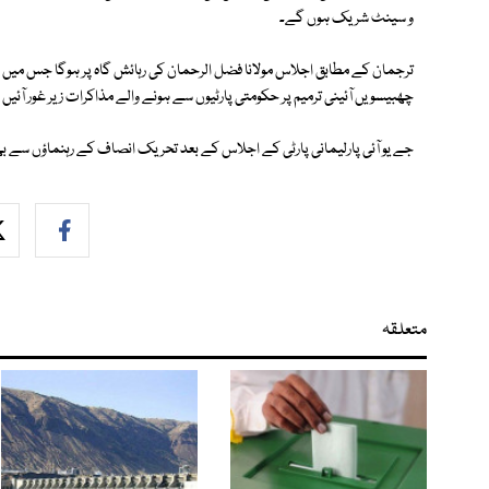
و سینٹ شریک ہوں گے۔
چھبیسویں آئینی ترمیم پر حکومتی پارٹیوں سے ہونے والے مذاکرات زیر غور آئیں
جے یو آئی پارلیمانی پارٹی کے اجلاس کے بعد تحریک انصاف کے رہنماؤں سے ب
متعلقہ