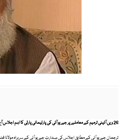
26 ویں آئینی ترمیم کے معاملے پر جے یو آئی کی پارلیمانی پارٹی کا اہم اجلاس آج شام 6 بجےطلب کرلیا گیا۔
ترجمان جے یو آئی کے مطابق اجلاس کی صدارت جے یو آئی کے سربراہ مولانا ف