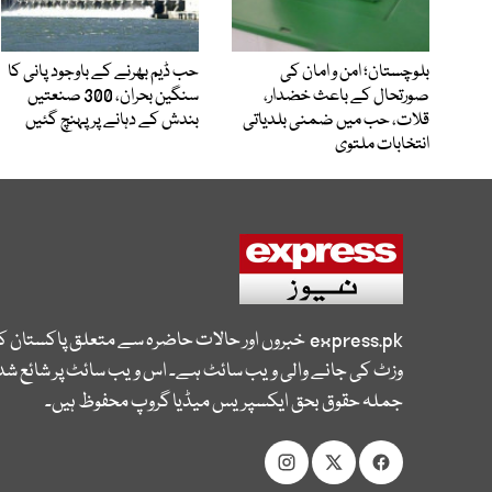
بلوچستان؛ امن و امان کی
حب ڈیم بھرنے کے باوجود پانی کا
صورتحال کے باعث خضدار،
سنگین بحران، 300 صنعتیں
قلات، حب میں ضمنی بلدیاتی
بندش کے دہانے پر پہنچ گئیں
انتخابات ملتوی
express.pk
خبروں اور حالات حاضرہ سے متعلق پاکستان 
وزٹ کی جانے والی ویب سائٹ ہے۔ اس ویب سائٹ پر شائع شدہ
جملہ حقوق بحق ایکسپریس میڈیا گروپ محفوظ ہیں۔