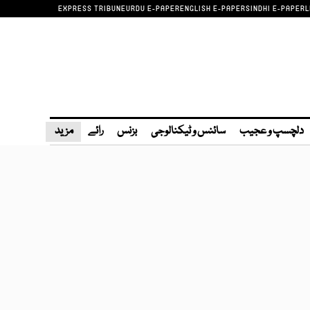
EXPRESS TRIBUNE
URDU E-PAPER
ENGLISH E-PAPER
SINDHI E-PAPER
L
دلچسپ و عجیب
سائنس و ٹیکنالوجی
بزنس
رائے
مزید