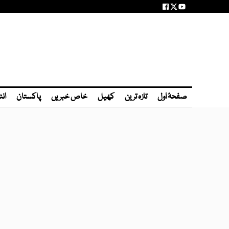
صفحۂ اول
تازہ ترین
کھیل
خاص خبریں
پاکستان
انٹ