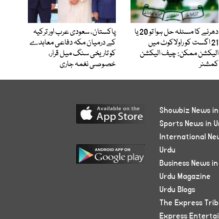
دھرنے کا مسئلہ حل ہوا تو 20 یا
پاکستان، سعودی عرب اور ترکیہ
21 اگست کو راولاکوٹ میں
کے درمیان مکہ دفاعی معاہدے
الیکشن ممکن: چیف الیکشن
کو تاریخی سنگ میل قرار،
کمشنر
خصوصی نغمہ جاری
Showbiz News in
Sports News in U
International Ne
Urdu
Business News in
Urdu Magazine
Urdu Blogs
The Express Tri
Express Enterta