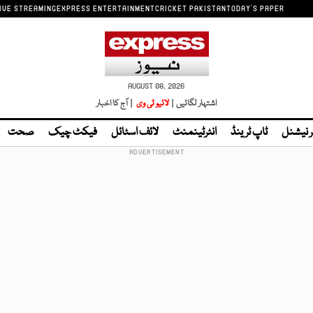
IVE STREAMING
EXPRESS ENTERTAINMENT
CRICKET PAKISTAN
TODAY'S PAPER
AUGUST 08, 2026
اشتہار لگائیں |
لائیو ٹی وی
| آج کا اخبار
ر نیشنل
ٹاپ ٹرینڈ
انٹرٹینمنٹ
لائف اسٹائل
فیکٹ چیک
صحت