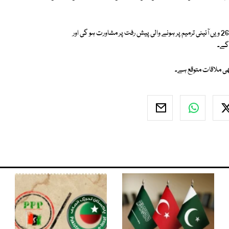
ترجمان کے مطابق اجلاس مولانا فضل الرحمان کی رہائش گاہ پر ہوگا جس میں 26 ویں آئینی ترمیم پر ہونے والی پیش رفت پر مشاورت ہو گی اور
 گے۔
ھی ملاقات متوقع ہے۔