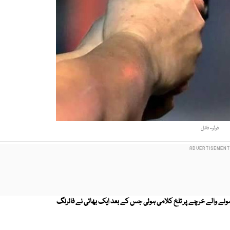
فوٹو- فائل
وانی پر ہونے والے خرچے پر تلخ کلامی ہوئی جس کے بعد ایک بھائی نے فائرنگ