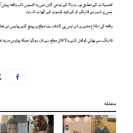
تفصیلات کے مطابق بورے والا کے نواحی گاؤں میں یہ افسوس ناک واقعہ پیش آیا 
جس پر ناصر نے فائرنگ کر کے فہد کو موت کے گھاٹ اتار دیا۔
واقعہ کی اطلاع ملنے پر ڈی ایس پی کاشف رضا موقع پر پہنچ گئے پولیس نے نعش
فائرنگ سے بھائی کو قتل کرنے والا قاتل موقع سے فرار ہوگیا جبکہ پولیس مزید 
متعلقہ