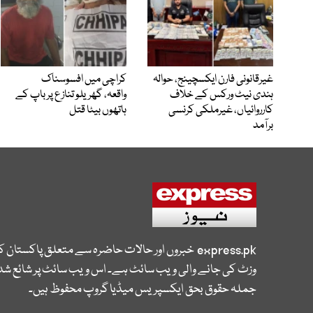
غیرقانونی فارن ایکسچینج، حوالہ
کراچی میں افسوسناک
ہندی نیٹ ورکس کے خلاف
واقعہ، گھریلو تنازع پر باپ کے
کارروائیاں، غیرملکی کرنسی
ہاتھوں بیٹا قتل
برآمد
express.pk
خبروں اور حالات حاضرہ سے متعلق پاکستان 
وزٹ کی جانے والی ویب سائٹ ہے۔ اس ویب سائٹ پر شائع شدہ
جملہ حقوق بحق ایکسپریس میڈیا گروپ محفوظ ہیں۔