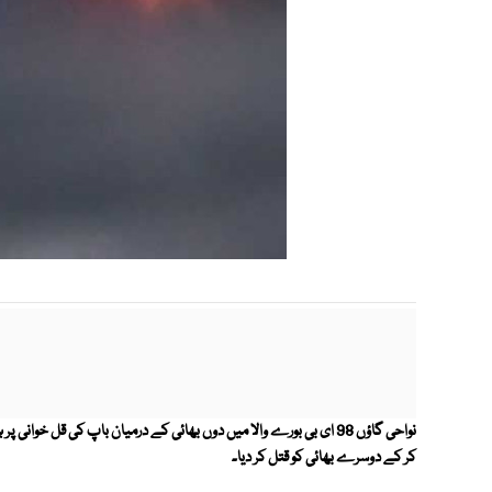
نواحی گاؤں 98 ای بی بورے والا میں دوں بھائی کے درمیان باپ کی قل خ
کر کے دوسرے بھائی کو قتل کر دیا۔