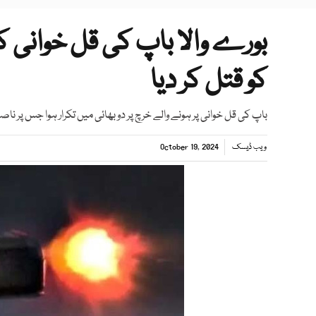
بورے والا باپ کی قل خوانی ک
کو قتل کر دیا
باپ کی قل خوانی پر ہونے والے خرچ پر دو بھائی میں تکرار ہوا جس پر ناص
ویب ڈیسک
October 19, 2024