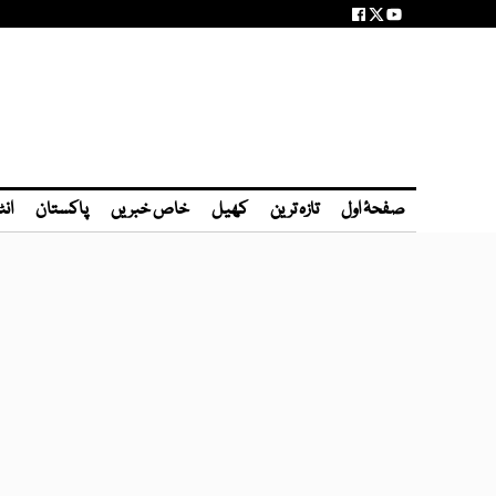
صفحۂ اول
تازہ ترین
کھیل
خاص خبریں
پاکستان
انٹ