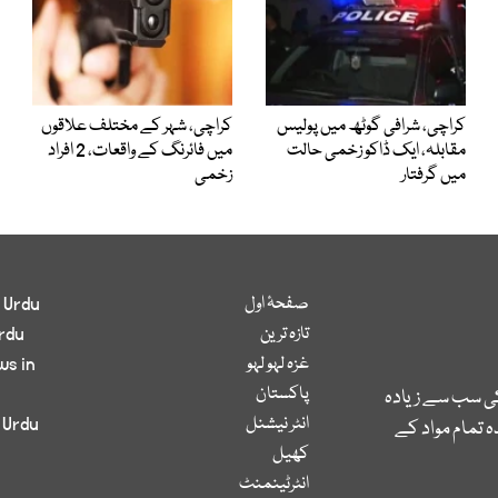
کراچی، شرافی گوٹھ میں پولیس
کراچی، شہر کے مختلف علاقوں
مقابلہ، ایک ڈاکو زخمی حالت
میں فائرنگ کے واقعات، 2 افراد
میں گرفتار
زخمی
صفحۂ اول
 Urdu
تازہ ترین
rdu
غزہ لہو لہو
ws in
پاکستان
کی سب سے زیادہ
انٹر نیشنل
 Urdu
 تمام مواد کے
کھیل
انٹرٹینمنٹ