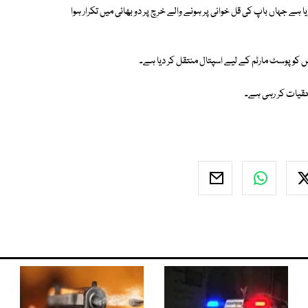
ہے جہاں باپ کی قل خوانی پر ہونے والے خرچ پر دو بھائی میں تکرار ہوا
 کو پوسٹ مارٹم کے لیے اسپتال منتقل کر دیا ہے۔
تحقیات کر رہی ہے۔