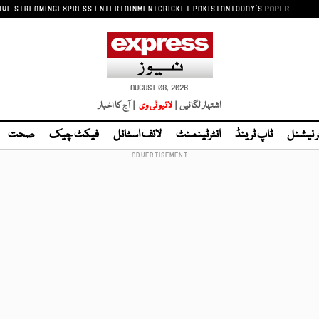
IVE STREAMING
EXPRESS ENTERTAINMENT
CRICKET PAKISTAN
TODAY'S PAPER
AUGUST 08, 2026
اشتہار لگائیں |
لائیو ٹی وی
| آج کا اخبار
ر نیشنل
ٹاپ ٹرینڈ
انٹرٹینمنٹ
لائف اسٹائل
فیکٹ چیک
صحت