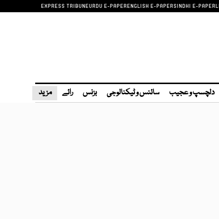
EXPRESS TRIBUNE
URDU E-PAPER
ENGLISH E-PAPER
SINDHI E-PAPER
L
دلچسپ و عجیب
سائنس و ٹیکنالوجی
بزنس
رائے
مزید