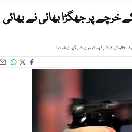
ے خرچے پر جھگڑا بھائی نے بھائی
ر نے فائرنگ کر کے فہد کو موت کے گھاٹ اتار دیا