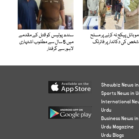
موبائل پیکج نہ کرنے پر مسلح
سندھ پولیس کو قتل کے مقدمے
شخص کی دکاندار پر فائرنگ
میں 5 سال سے مطلوب اشتہاری
لاہور سے گرفتار
Showbiz News in
Sports News in U
International Ne
Urdu
Business News in
Urdu Magazine
Urdu Blogs