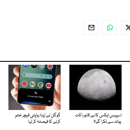
اسپیس ایکس کا بے قابو راکٹ
گوگل نے اپنا روایتی فیچر ختم
چاند سے ٹکرا گیا!
کرنے کا فیصلہ کر لیا