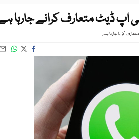
ی اپ ڈیٹ متعارف کرانے جارہا ہے
ارف کرایا جارہا ہے