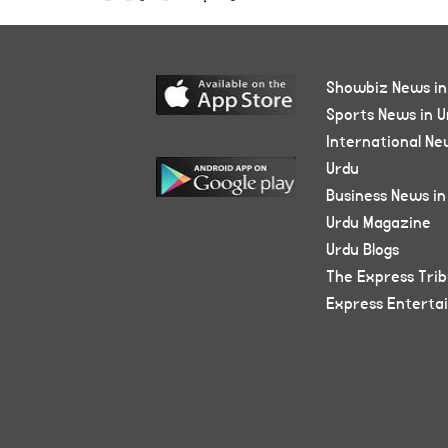
Showbiz News in
Sports News in U
International Ne
Urdu
Business News in
Urdu Magazine
Urdu Blogs
The Express Tri
Express Enterta