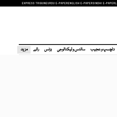
EXPRESS TRIBUNE
URDU E-PAPER
ENGLISH E-PAPER
SINDHI E-PAPER
L
دلچسپ و عجیب
سائنس و ٹیکنالوجی
بزنس
رائے
مزید