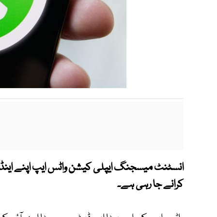
انسٹنٹ میسجنگ ایپلی کیشن واٹس ایپ اپنے اینڈر
کرانے جا رہی ہے۔