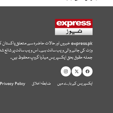
express.pk
خبروں اور حالات حاضرہ سے متعلق پاکستان 
وزٹ کی جانے والی ویب سائٹ ہے۔ اس ویب سائٹ پر شائع شدہ
جملہ حقوق بحق ایکسپریس میڈیا گروپ محفوظ ہیں۔
ایکسپریس کے بارے میں
ضابطہ اخلاق
Privacy Policy