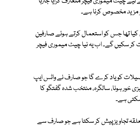
 لیے چیٹ میموری فیچر متعارف کرایا جارہا
مزید مخصوص کرنا ہے۔
کیا تھا جس کو استعمال کرتے ہوئے صارفین
ت کر سکیں گے۔ اب یہ نیا چیٹ میموری فیچر
فصیلات کو یاد کرے گا جو صارف نے واٹس ایپ
 خور ہونا، سالگرہ، منتخب شدہ گفتگو کا
سکتی ہے۔
تعلقہ تجاویز پیش کر سکتا ہے جو صارف سے