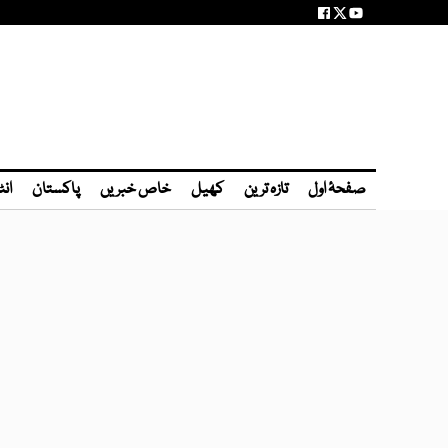
صفحۂ اول
تازہ ترین
کھیل
خاص خبریں
پاکستان
انٹ