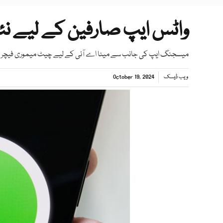
واٹس ایپ صارفین کے لیے نئ
میسجنگ ایپ کی جانب سے میٹا اے آئی کے لیے چیٹ میموری فیچر متع
ویب ڈیسک
October 19, 2024