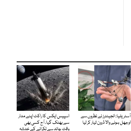
آسٹریلیا: انجینئرز نے نظروں سے
اسپیس ایکس کا راکٹ اپنے مدار
اوجھل ہونے والا ڈرون تیار کر لیا
سے بھٹک گیا، آج کسی بھی
وقت چاند سے ٹکرانے کے خدشہ