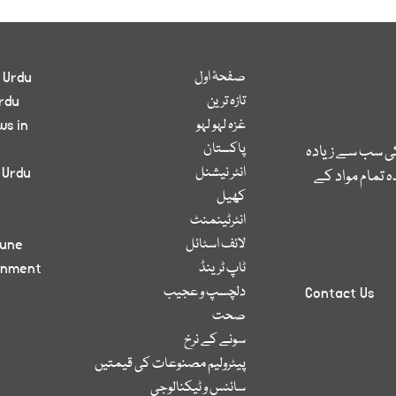
صفحۂ اول
 Urdu
تازہ ترین
rdu
غزہ لہو لہو
ws in
پاکستان
کی سب سے زیادہ
انٹر نیشنل
 Urdu
 تمام مواد کے
کھیل
انٹرٹینمنٹ
لائف اسٹائل
bune
ٹاپ ٹرینڈ
inment
دلچسپ و عجیب
Contact Us
صحت
سونے کے نرخ
پیٹرولیم مصنوعات کی قیمتیں
سائنس و ٹیکنالوجی