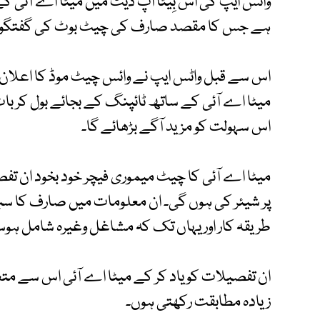
واٹس ایپ کی اس بِیٹا اپ ڈیٹ میں میٹا اے آئی کے
ہے جس کا مقصد صارف کی چیٹ بوٹ کی گفتگو 
اس سے قبل واٹس ایپ نے وائس چیٹ موڈ کا اعلان 
میٹا اے آئی کے ساتھ ٹائپنگ کے بجائے بول کر با
اس سہولت کو مزید آگے بڑھائے گا۔
میٹا اے آئی کا چیٹ میموری فیچر خود بخود ان ت
پر شیئر کی ہوں گی۔ ان معلومات میں صارف کا سبزی
طریقہ کار اور یہاں تک کہ مشاغل وغیرہ شامل ہو
ان تفصیلات کو یاد کر کے میٹا اے آئی اس سے م
زیادہ مطابقت رکھتی ہوں۔