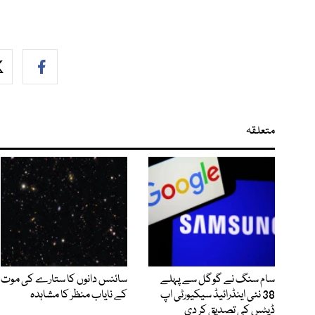
متعلقہ
سام سنگ نے گوگل سے پہلے
سائنس دانوں کا ستارے کی موت
38 نئی اینڈرائیڈ سیکیورٹی اپ
کے نایاب منظر کا مشاہدہ
ڈیٹس کی تصدیق کر دی