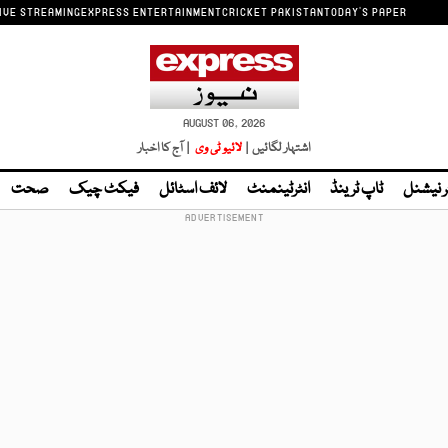
IVE STREAMING
EXPRESS ENTERTAINMENT
CRICKET PAKISTAN
TODAY'S PAPER
AUGUST 06, 2026
اشتہار لگائیں |
لائیو ٹی وی
| آج کا اخبار
ر نیشنل
ٹاپ ٹرینڈ
انٹرٹینمنٹ
لائف اسٹائل
فیکٹ چیک
صحت