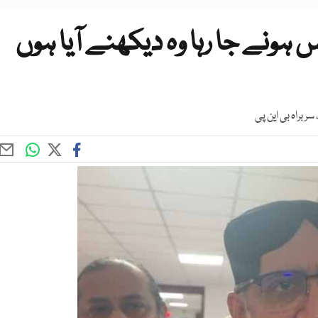
ونے جا رہا وہ دیکھنے آیا ہوں
ربراہ بی این پی