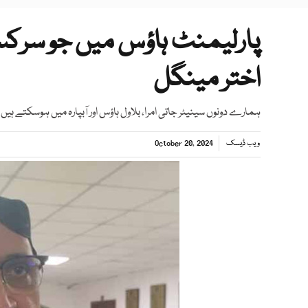
پارلیمنٹ ہاؤس میں جو سرکس ہ
اختر مینگل
ہمارے دونوں سینیٹر جاتی امرا، بلاول ہاؤس اور آبپارہ میں ہوسکتے ہیں، س
ویب ڈیسک
October 20, 2024