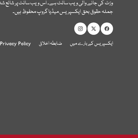
وزٹ کی جانے والی ویب سائٹ ہے۔ اس ویب سائٹ پر شائع شدہ
جملہ حقوق بحق ایکسپریس میڈیا گروپ محفوظ ہیں۔
ایکسپریس کے بارے میں
ضابطہ اخلاق
Privacy Policy