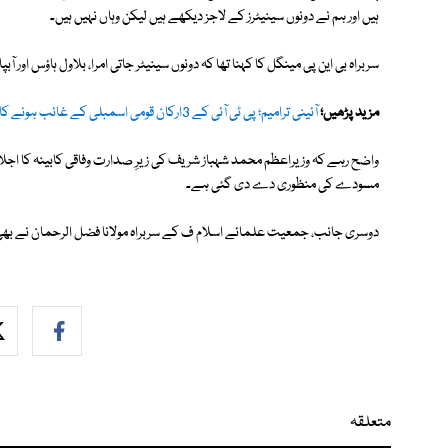
ہیں اور ہم نے دونوں سینیٹرز کے لاجز دیکھے ہیں لیکن وہاں نہیں ہیں۔
سربراہ بی این پی مینگل کا کہنا تھا کہ دونوں سینیٹر جاتی امرا، بلاول ہاؤس اور
مزید پڑھیں؛
آئینی ترامیم؛ پی ٹی آئی کے 3ارکان قومی اسمبلی کے غائب ہونے کا انکشاف
مسودے کی منظوری دے دی گئی ہے۔
دوسری جانب، جمعیت علمائے اسلام ف کے سربراہ مولانا فضل الرحمان نے بھی حک
متعلقہ