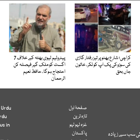
کراچی؛ شارع بھٹو پر تیز رفتار گاڑی
پیٹرولیم لیوی بھتہ کے خلاف 7
کی سوزوکی پک اپ کو ٹکر، خاتون
اگست کو ملک گیر فیصلہ کن
جاں بحق
احتجاج ہوگا، حافظ نعیم
الرحمان
صفحۂ اول
 Urdu
تازہ ترین
rdu
غزہ لہو لہو
ws in
پاکستان
کی سب سے زیادہ