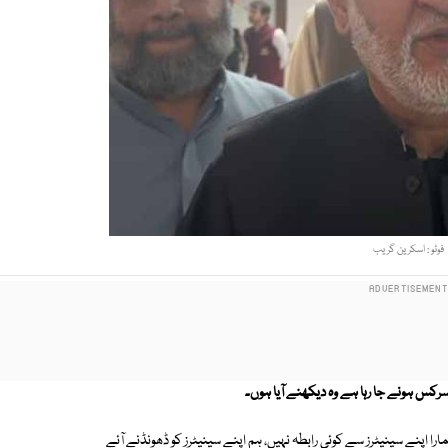
فوٹو : اسکرین گریب
سرکس ہونے جا رہا ہے وہ دیکھنے آیا ہوں۔
 اپنے سینیٹرز سے کوئی رابطہ نہیں، ہم اپنے سینیٹرز کو ڈھونڈنے آئے