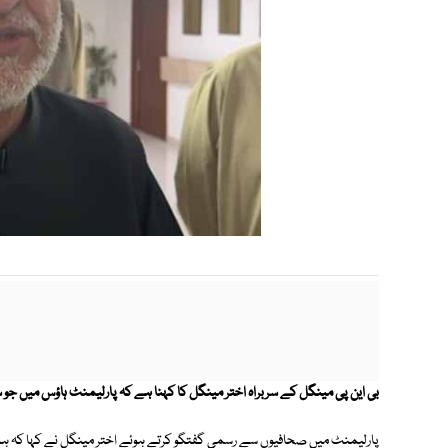
بی این پی مینگل کے سربراہ اختر مینگل کا کہنا ہے کہ پارلیمنٹ ہاؤس میں جو 
پارلیمنٹ میں صحافیوں سے رسمی گفتگو کرتے ہوئے اختر مینگل نے کہا کہ ہمارا