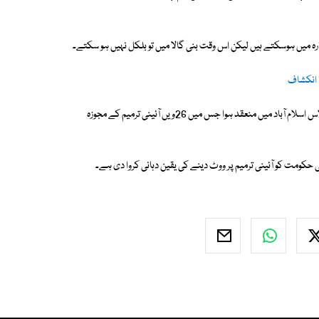
 آبپارہ میں ہوسکتے ہیں لیکن اس وقت بنی گالا میں تو بلکل نہیں ہو سکتے۔
واضح رہے کہ وزیراعظم محمد شہباز شریف کی زیرِ صدارت وفاقی کابینہ کا اجلاس اسلام آباد میں منعقد ہوا جس میں 26ویں آئینی ترمیم کے مجوزہ
ومت کو آئینی ترمیم پر ووٹ دینے کی یقین دہانی کروا دی ہے۔