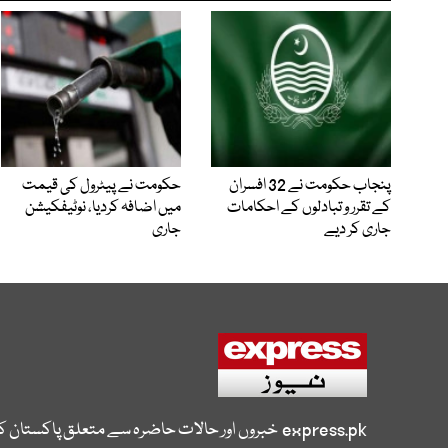
پنجاب حکومت نے 32 افسران
حکومت نے پیٹرول کی قیمت
کے تقرر و تبادلوں کے احکامات
میں اضافہ کردیا، نوٹیفکیشن
جاری کر دیے
جاری
express.pk
خبروں اور حالات حاضرہ سے متعلق پاکستان 