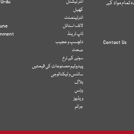
انٹر نیشنل
 Urdu
 تمام مواد کے
کھیل
انٹرٹینمنٹ
لائف اسٹائل
bune
ٹاپ ٹرینڈ
inment
دلچسپ و عجیب
Contact Us
صحت
سونے کے نرخ
پیٹرولیم مصنوعات کی قیمتیں
سائنس و ٹیکنالوجی
بلاگ
بزنس
ویڈیوز
جرائم