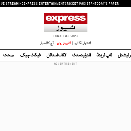
IVE STREAMING
EXPRESS ENTERTAINMENT
CRICKET PAKISTAN
TODAY'S PAPER
AUGUST 06, 2026
اشتہار لگائیں |
لائیو ٹی وی
| آج کا اخبار
ر نیشنل
ٹاپ ٹرینڈ
انٹرٹینمنٹ
لائف اسٹائل
فیکٹ چیک
صحت