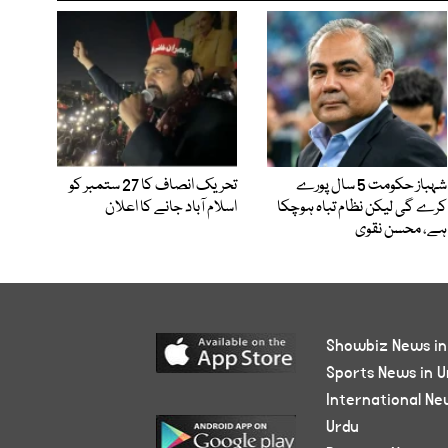
شہباز حکومت 5 سال پورے
تحریک انصاف کا 27 ستمبر کو
کرے گی لیکن نظام تباہ ہوچکا
اسلام آباد جانے کا اعلان
ہے، محسن نقوی
Showbiz News in
Sports News in U
International Ne
Urdu