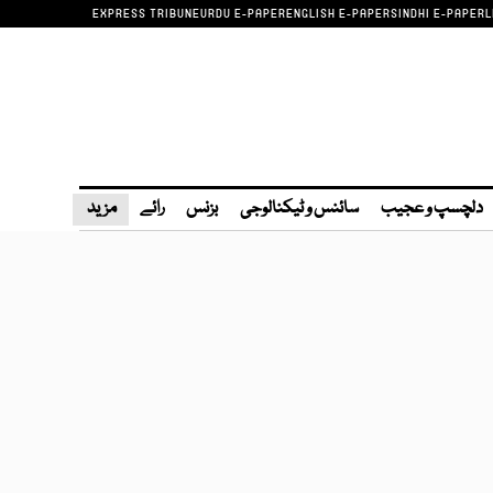
EXPRESS TRIBUNE
URDU E-PAPER
ENGLISH E-PAPER
SINDHI E-PAPER
L
دلچسپ و عجیب
سائنس و ٹیکنالوجی
بزنس
رائے
مزید