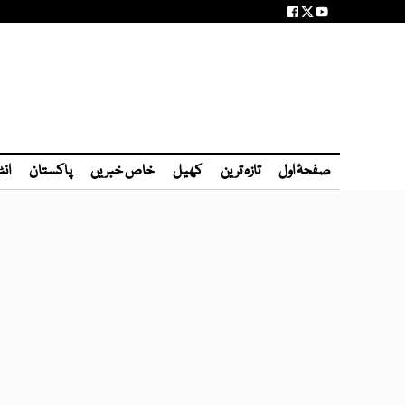
صفحۂ اول
تازہ ترین
کھیل
خاص خبریں
پاکستان
انٹ