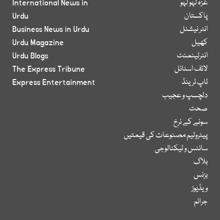
غزہ لہو لہو
International News in
پاکستان
Urdu
انٹر نیشنل
Business News in Urdu
کھیل
Urdu Magazine
انٹرٹینمنٹ
Urdu Blogs
لائف اسٹائل
The Express Tribune
ٹاپ ٹرینڈ
Express Entertainment
دلچسپ و عجیب
صحت
سونے کے نرخ
پیٹرولیم مصنوعات کی قیمتیں
سائنس و ٹیکنالوجی
بلاگ
بزنس
ویڈیوز
جرائم