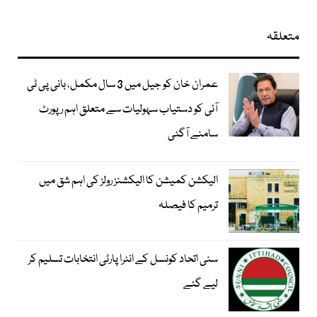
متعلقہ
عمران خان کو جیل میں 3 سال مکمل، بانی پی ٹی
آئی کو دستیاب سہولیات سے متعلق اہم رپورٹ
سامنے آگئی
الیکشن کمیشن کا الیکشنز رولز کی اہم شق میں
ترمیم کا فیصلہ
سنی اتحاد کونسل کے انٹرا پارٹی انتخابات تسلیم کر
لیے گئے