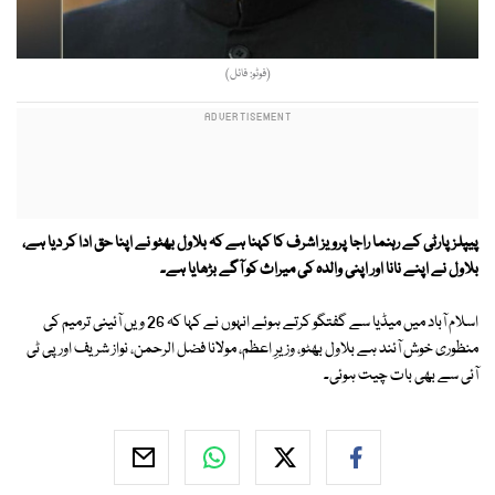
(فوٹو: فائل)
پیپلز پارٹی کے رہنما راجا پرویز اشرف کا کہنا ہے کہ بلاول بھٹو نے اپنا حق ادا کر دیا ہے،
بلاول نے اپنے نانا اور اپنی والدہ کی میراث کو آگے بڑھایا ہے۔
اسلام آباد میں میڈیا سے گفتگو کرتے ہوئے انہوں نے کہا کہ 26 ویں آئینی ترمیم کی
منظوری خوش آئند ہے بلاول بھٹو، وزیرِ اعظم، مولانا فضل الرحمن، نواز شریف اور پی ٹی
آئی سے بھی بات چیت ہوئی۔