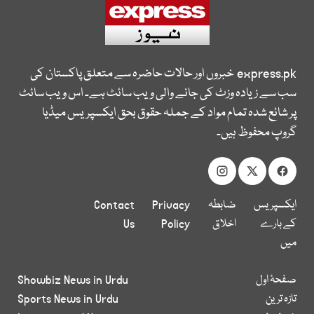
express.pk
خبروں اور حالات حاضرہ سے متعلق پاکستان کی
سب سے زیادہ وزٹ کی جانے والی ویب سائٹ ہے۔ اس ویب سائٹ
پر شائع شدہ تمام مواد کے جملہ حقوق بحق ایکسپریس میڈیا
گروپ محفوظ ہیں۔
ایکسپریس
ضابطہ
Privacy
Contact
کے بارے
اخلاق
Policy
Us
میں
صفحۂ اول
Showbiz News in Urdu
تازہ ترین
Sports News in Urdu