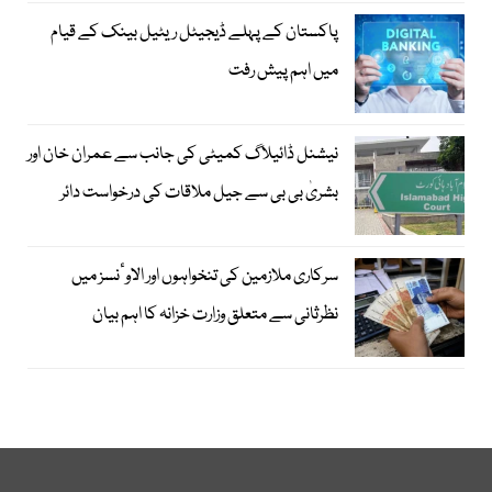
پاکستان کے پہلے ڈیجیٹل ریٹیل بینک کے قیام
میں اہم پیش رفت
نیشنل ڈائیلاگ کمیٹی کی جانب سے عمران خان اور
بشریٰ بی بی سے جیل ملاقات کی درخواست دائر
سرکاری ملازمین کی تنخواہوں اور الاوٴنسز میں
نظرثانی سے متعلق وزارت خزانہ کا اہم بیان