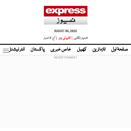
AUGUST 06, 2026
اشتہار لگائیں |
لائیو ٹی وی
| آج کا اخبار
صفحۂ اول
تازہ ترین
کھیل
خاص خبریں
پاکستان
انٹر نیشنل
ٹا