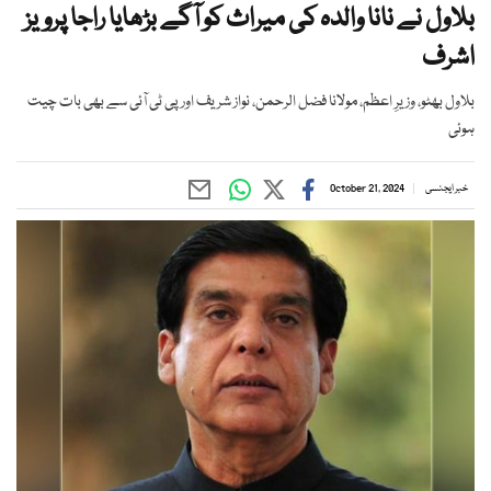
بلاول نے نانا والدہ کی میراث کو آگے بڑھایا راجا پرویز
اشرف
بلاول بھٹو، وزیرِ اعظم، مولانا فضل الرحمن، نواز شریف اور پی ٹی آئی سے بھی بات چیت
ہوئی
خبر ایجنسی
October 21, 2024