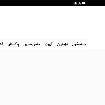
صفحۂ اول
تازہ ترین
کھیل
خاص خبریں
پاکستان
انٹ