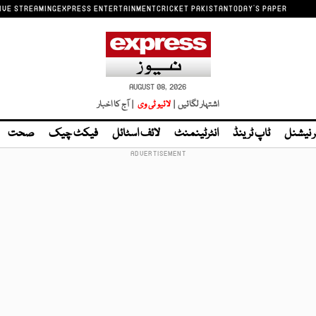
IVE STREAMING
EXPRESS ENTERTAINMENT
CRICKET PAKISTAN
TODAY'S PAPER
AUGUST 08, 2026
اشتہار لگائیں |
لائیو ٹی وی
| آج کا اخبار
ر نیشنل
ٹاپ ٹرینڈ
انٹرٹینمنٹ
لائف اسٹائل
فیکٹ چیک
صحت