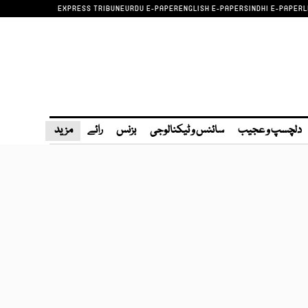
EXPRESS TRIBUNE
URDU E-PAPER
ENGLISH E-PAPER
SINDHI E-PAPER
L
دلچسپ و عجیب
سائنس و ٹیکنالوجی
بزنس
رائے
مزید