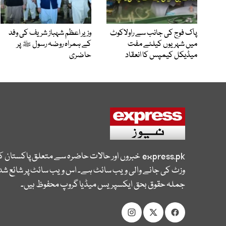
پاک فوج کی جانب سے راولاکوٹ
وزیر اعظم شہباز شریف کی وفد
میں شہریوں کیلئے مفت
کے ہمراہ روضہ رسول ﷺ پر
میڈیکل کیمپس کا انعقاد
حاضری
express.pk
خبروں اور حالات حاضرہ سے متعلق پاکستان 
وزٹ کی جانے والی ویب سائٹ ہے۔ اس ویب سائٹ پر شائع شدہ
جملہ حقوق بحق ایکسپریس میڈیا گروپ محفوظ ہیں۔