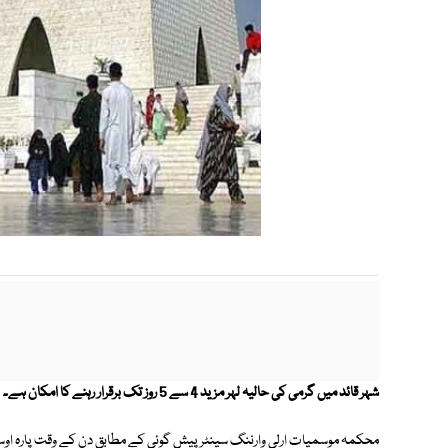
شہر قائد میں گرمی کی حالیہ لہر مزید 4 سے 5 روز تک برقرار رہنے کا امکان ہے۔