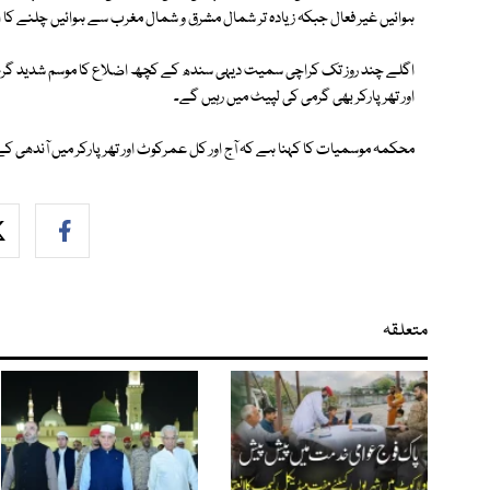
ہوائیں غیر فعال جبکہ زیادہ تر شمال مشرق و شمال مغرب سے ہوائیں چلنے کا 
اگلے چند روز تک کراچی سمیت دیہی سندھ کے کچھ اضلاع کا موسم شدید گرم ر
اور تھرپارکر بھی گرمی کی لپیٹ میں رہیں گے۔
محکمہ موسمیات کا کہنا ہے کہ آج اور کل عمرکوٹ اور تھرپارکر میں آندھی کے
متعلقہ