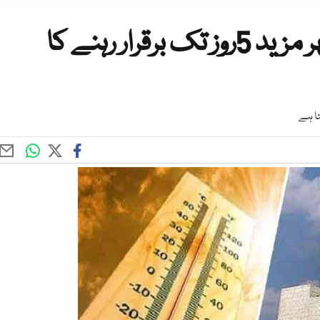
کراچی میں گرمی کی حالیہ لہر مزید 5روز تک برقرار رہنے کا