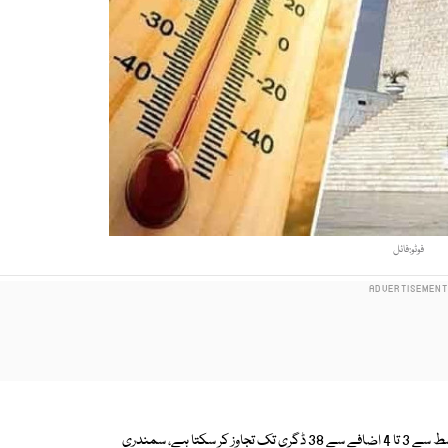
فوٹو:فائل
محکمہ موسمیات ارلی وارننگ سینٹر پیش گوئی کے مطابق دن کے وقت پارہ اوسط سے 3 تا 4 اضافے سے 38 ڈگری تک تجاوز کر سکتا ہے، سمندری