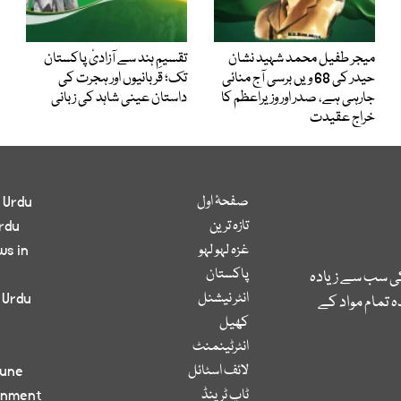
میجر طفیل محمد شہید نشان
تقسیمِ ہند سے آزادیٔ پاکستان
حیدر کی 68 ویں برسی آج منائی
تک؛ قربانیوں اور ہجرت کی
جارہی ہے، صدر اور وزیراعظم کا
داستان عینی شاہد کی زبانی
خراج عقیدت
صفحۂ اول
 Urdu
تازہ ترین
rdu
غزہ لہو لہو
ws in
پاکستان
کی سب سے زیادہ
انٹر نیشنل
 Urdu
 تمام مواد کے
کھیل
انٹرٹینمنٹ
لائف اسٹائل
bune
ٹاپ ٹرینڈ
inment