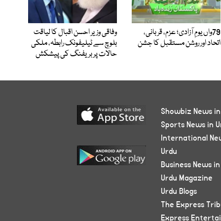
79واں یومِ آزادی؛ عزم، قربانی،
وفاقی وزیر احسن اقبال کا لیاقت
اتحاد اور روشن مستقبل کا جشن
بلوچ سے ٹیلیفونک رابطہ، ملکی
حالات پر بریفنگ کی پیشکش
Showbiz News in
Sports News in U
International Ne
Urdu
Business News in
Urdu Magazine
Urdu Blogs
The Express Tri
Express Enterta