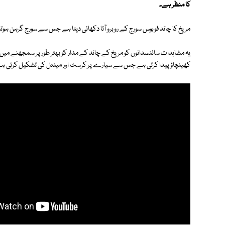
کا منظر ہے۔
مریخ کا چاند فوبوس سورج کے روبرو آتا دکھائی دیتا ہے جس سے سورج گرہن ہوت
یہ مشاہدات سائنسدانوں کو مریخ کے چاند کے مدار کو بہتر طور پر سمجھنے م
کھینچاؤ پیدا کرتی ہے جس سے سیارے پر کرسٹ اور مینٹل کی تشکیل کرتی ہ