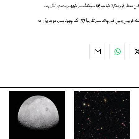
یہ سورج گرہن ہماری زمین سے دکھنے والے سورج گرہن سے بہت چھوٹا تھا کیونکہ فوبوس زمین کے چاند سے تقریباً 157 گنا چھوٹا ہے۔ مزید برآں یہ