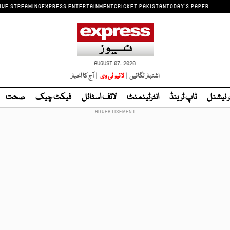
IVE STREAMING
EXPRESS ENTERTAINMENT
CRICKET PAKISTAN
TODAY'S PAPER
AUGUST 07, 2026
اشتہار لگائیں |
لائیو ٹی وی
| آج کا اخبار
ر نیشنل
ٹاپ ٹرینڈ
انٹرٹینمنٹ
لائف اسٹائل
فیکٹ چیک
صحت