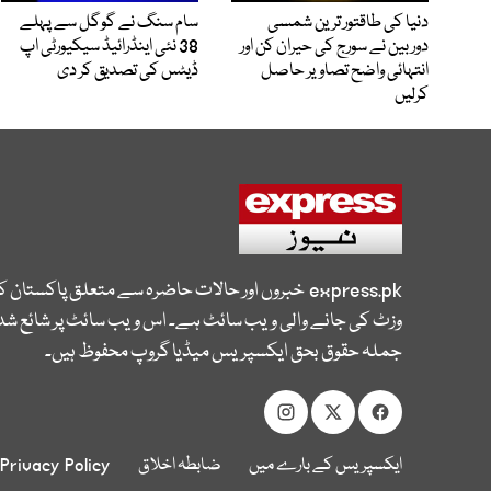
دنیا کی طاقتور ترین شمسی
سام سنگ نے گوگل سے پہلے
دوربین نے سورج کی حیران کن اور
38 نئی اینڈرائیڈ سیکیورٹی اپ
انتہائی واضح تصاویر حاصل
ڈیٹس کی تصدیق کر دی
کرلیں
express.pk
خبروں اور حالات حاضرہ سے متعلق پاکستان 
وزٹ کی جانے والی ویب سائٹ ہے۔ اس ویب سائٹ پر شائع شدہ
جملہ حقوق بحق ایکسپریس میڈیا گروپ محفوظ ہیں۔
ایکسپریس کے بارے میں
ضابطہ اخلاق
Privacy Policy