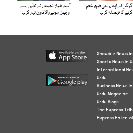
گوگل نے اپنا روایتی فیچر ختم
آسٹریلیا: انجینئرز نے نظروں سے
کرنے کا فیصلہ کر لیا
اوجھل ہونے والا ڈرون تیار کر لیا
Showbiz News in
Sports News in U
International Ne
Urdu
Business News in
Urdu Magazine
Urdu Blogs
The Express Tri
Express Enterta