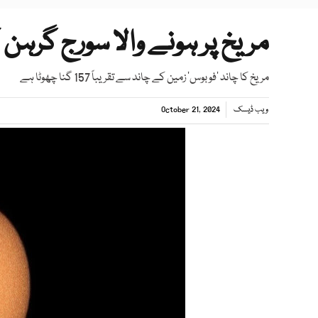
مریخ پر ہونے والا سورج گرہن 
مریخ کا چاند ’فوبوس‘ زمین کے چاند سے تقریباً 157 گنا چھوٹا ہے
ویب ڈیسک
October 21, 2024