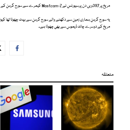
مریخ پر 397ویں دن پرسیورنس نے Mastcam-Z کیمرے سے سورج گرہن کے اس منظر کو ریکارڈ کیا جو 40 سیکنڈ سے کچھ زیادہ دیر تک رہا۔
مریخ کے دوسرے چاند ڈیموس سے بھی چھوٹا ہے۔
متعلقہ