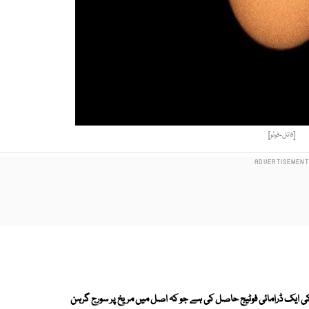
[فائل-فوٹو]
کی ایک ڈرامائی فوٹیج حاصل کی ہے جو کہ اصل میں مریخ پر سورج گرہن