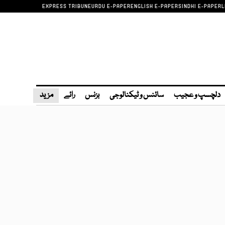
EXPRESS TRIBUNE
URDU E-PAPER
ENGLISH E-PAPER
SINDHI E-PAPER
L
دلچسپ و عجیب
سائنس و ٹیکنالوجی
بزنس
رائے
مزید