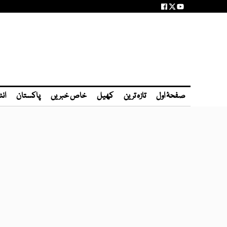
صفحۂ اول
تازہ ترین
کھیل
خاص خبریں
پاکستان
انٹ