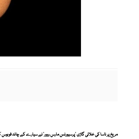
مریخ پر ناسا کی خلائی گاڑی 'پرسیورنس مارس روور' نے سیارے کے چاند فوبوس 