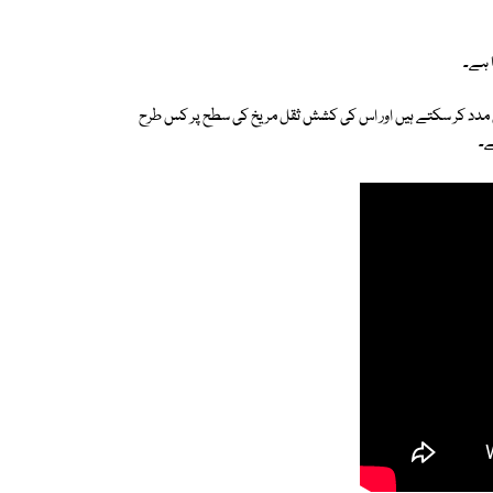
ا ہے۔
یں مدد کر سکتے ہیں اور اس کی کشش ثقل مریخ کی سطح پر کس طرح
ے۔