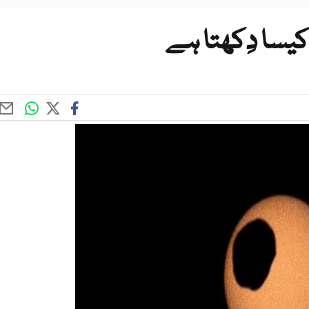
کیسا دِکھتا ہے