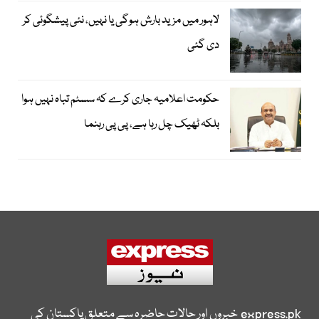
لاہور میں مزید بارش ہوگی یا نہیں، نئی پیشگوئی کر
دی گئی
حکومت اعلامیہ جاری کرے کہ سسٹم تباہ نہیں ہوا
بلکہ ٹھیک چل رہا ہے، پی پی رہنما
express.pk
خبروں اور حالات حاضرہ سے متعلق پاکستان کی