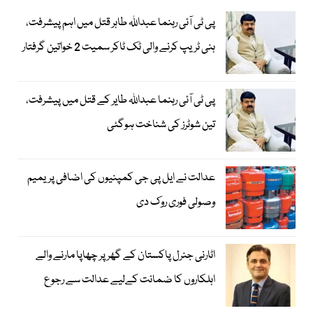
پی ٹی آئی رہنما عبداللہ طاہر قتل میں اہم پیشرفت،
ہنی ٹریپ کرنے والی ٹک ٹاکر سمیت 2 خواتین گرفتار
پی ٹی آئی رہنما عبداللہ طایر کے قتل میں پیشرفت،
تین شوٹرز کی شناخت ہوگئی
عدالت نے ایل پی جی کمپنیوں کی اضافی پریمیم
وصولی فوری روک دی
اٹارنی جنرل پاکستان کے گھر پر چھاپا مارنے والے
اہلکاروں کا ضمانت کےلیے عدالت سے رجوع