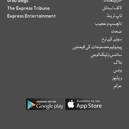
انٹرٹینمنٹ
Urdu Blogs
لائف اسٹائل
The Express Tribune
ٹاپ ٹرینڈ
Express Entertainment
دلچسپ و عجیب
صحت
سونے کے نرخ
پیٹرولیم مصنوعات کی قیمتیں
سائنس و ٹیکنالوجی
بلاگ
بزنس
ویڈیوز
جرائم