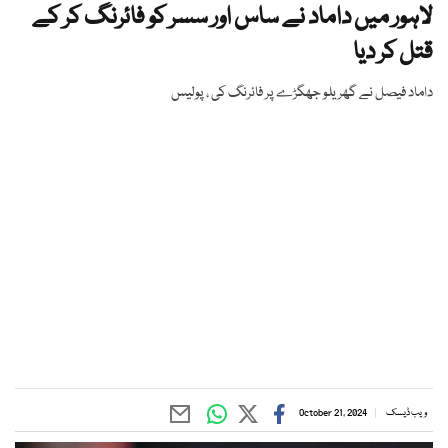
لاہور میں داماد نے ساس اور سسر کو فائرنگ کر کے
قتل کر دیا
داماد فیصل نے گھریلو جھگڑے پر فائرنگ کی ، پولیس
ویب ڈیسک
October 21, 2024