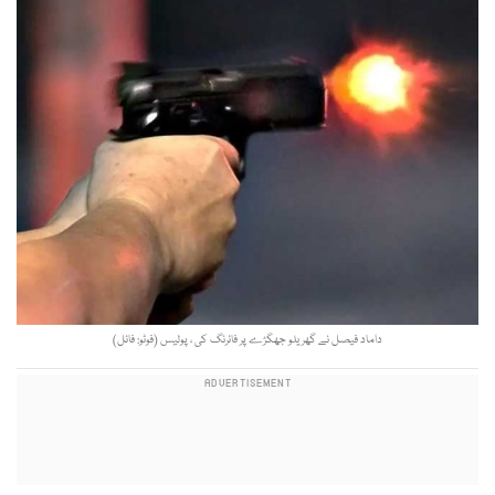
داماد فیصل نے گھریلو جھگڑے پر فائرنگ کی ، پولیس (فوٹو: فائل)