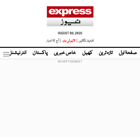
AUGUST 09, 2026
اشتہار لگائیں |
لائیو ٹی وی
| آج کا اخبار
صفحۂ اول
تازہ ترین
کھیل
خاص خبریں
پاکستان
انٹر نیشنل
ٹا