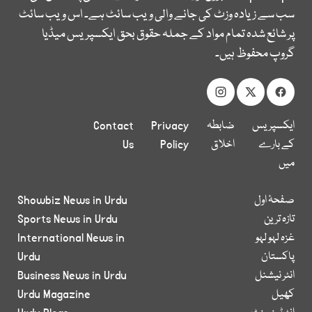
سب سے زیادہ وزٹ کی جانے والی ویب سائٹ ہے۔ اس ویب سائٹ
پر شائع شدہ تمام مواد کے جملہ حقوق بحق ایکسپریس میڈیا
گروپ محفوظ ہیں۔
ایکسپریس
ضابطہ
Privacy
Contact
کے بارے
اخلاق
Policy
Us
میں
صفحۂ اول
Showbiz News in Urdu
تازہ ترین
Sports News in Urdu
غزہ لہو لہو
International News in
پاکستان
Urdu
انٹر نیشنل
Business News in Urdu
کھیل
Urdu Magazine