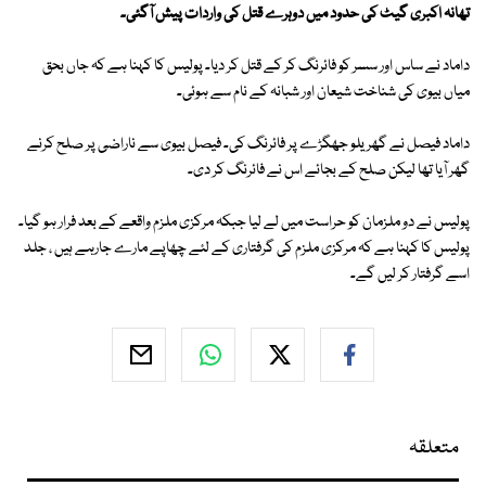
تھانہ اکبری گیٹ کی حدود میں دوہرے قتل کی واردات پیش آگئی۔
داماد نے ساس اور سسر کو فائرنگ کر کے قتل کر دیا۔ پولیس کا کہنا ہے کہ جاں بحق
میاں بیوی کی شناخت شیعان اور شبانہ کے نام سے ہوئی۔
داماد فیصل نے گھریلو جھگڑے پر فائرنگ کی۔ فیصل بیوی سے ناراضی پر صلح کرنے
گھر آیا تھا لیکن صلح کے بجائے اس نے فائرنگ کر دی۔
پولیس نے دو ملزمان کو حراست میں لے لیا جبکہ مرکزی ملزم واقعے کے بعد فرار ہو گیا۔
پولیس کا کہنا ہے کہ مرکزی ملزم کی گرفتاری کے لئے چھاپے مارے جارہے ہیں ، جلد
اسے گرفتار کر لیں گے۔
متعلقہ