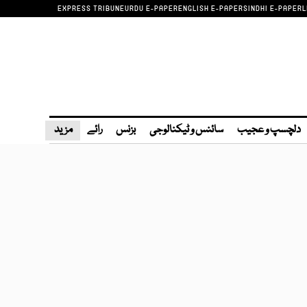
EXPRESS TRIBUNE
URDU E-PAPER
ENGLISH E-PAPER
SINDHI E-PAPER
L
دلچسپ و عجیب
سائنس و ٹیکنالوجی
بزنس
رائے
مزید