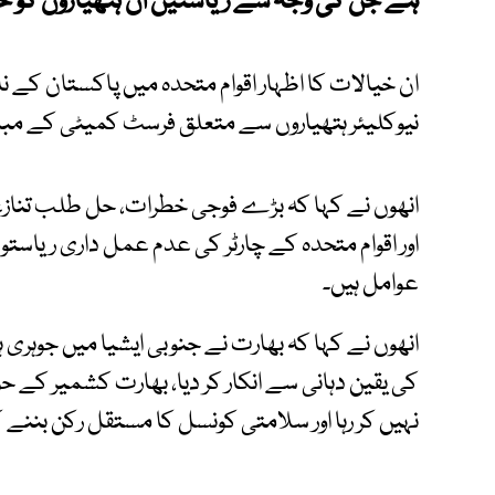
ہے جن کی وجہ سے ریاستیں ان ہتھیاروں کو ح
ان خیالات کا اظہار اقوام متحدہ میں پاکستان ک
نیوکلیئر ہتھیاروں سے متعلق فرسٹ کمیٹی کے مبا
انھوں نے کہا کہ بڑے فوجی خطرات، حل طلب تناز
اور اقوام متحدہ کے چارٹر کی عدم عمل داری ریاستو
عوامل ہیں۔
انھوں نے کہا کہ بھارت نے جنوبی ایشیا میں جوہری ہت
کی یقین دہانی سے انکار کر دیا، بھارت کشمیر کے حو
نہیں کر رہا اور سلامتی کونسل کا مستقل رکن بننے