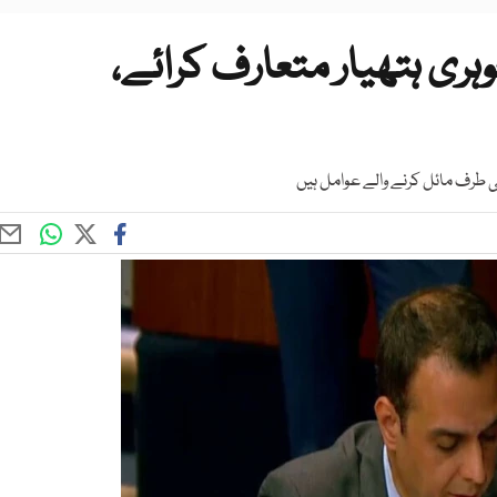
ہری ہتھیار متعارف کرائے،
ی طرف مائل کرنے والے عوامل ہیں