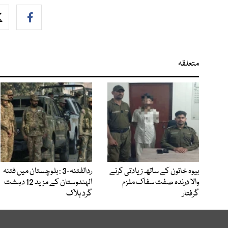
متعلقہ
بیوہ خاتون کے ساتھ زیادتی کرنے
ردالفتنہ-3 : بلوچستان میں فتنہ
والا درندہ صفت سفاک ملزم
الہندوستان کے مزید 12 دہشت
گرفتار
گرد ہلاک