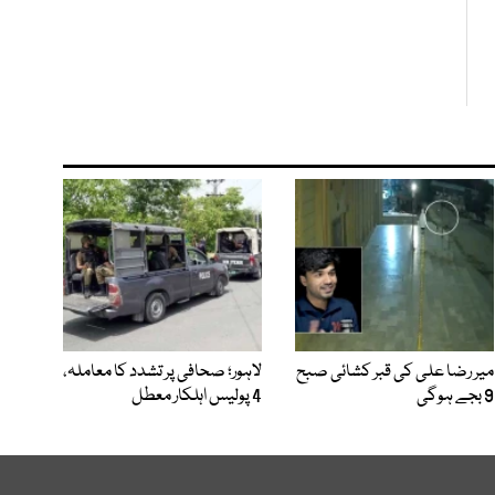
میر رضا علی کی قبر کشائی صبح
لاہور؛ صحافی پر تشدد کا معاملہ،
9 بجے ہوگی
4 پولیس اہلکار معطل