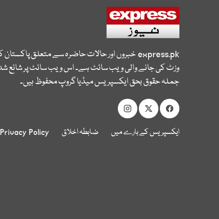
express.pk
خبروں اور حالات حاضرہ سے متعلق پاکستان 
وزٹ کی جانے والی ویب سائٹ ہے۔ اس ویب سائٹ پر شائع شدہ
جملہ حقوق بحق ایکسپریس میڈیا گروپ محفوظ ہیں۔
ایکسپریس کے بارے میں
ضابطہ اخلاق
Privacy Policy