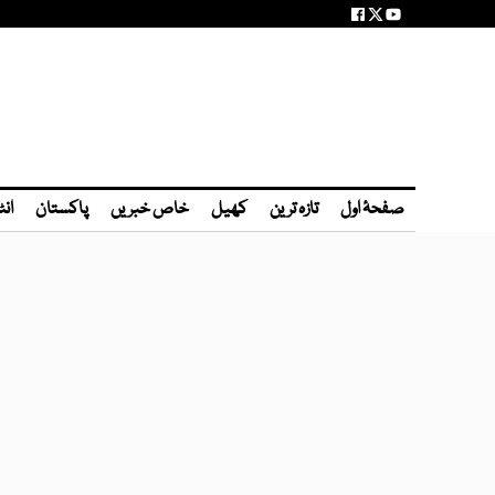
صفحۂ اول
تازہ ترین
کھیل
خاص خبریں
پاکستان
انٹ