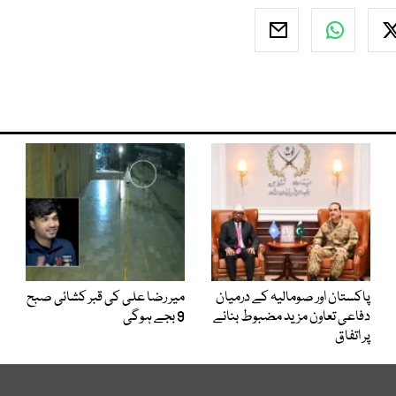
پاکستان اور صومالیہ کے درمیان
میر رضا علی کی قبر کشائی صبح
دفاعی تعاون مزید مضبوط بنانے
9 بجے ہوگی
پر اتفاق