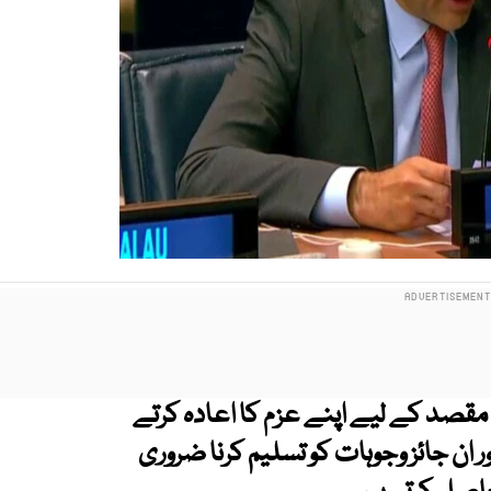
مقصد کے لیے اپنے عزم کا اعادہ کرتے
 ان جائز وجوہات کو تسلیم کرنا ضروری