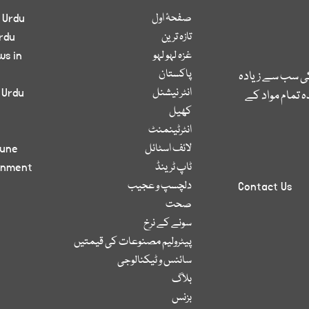
صفحۂ اول
 Urdu
تازہ ترین
rdu
غزہ لہو لہو
ws in
پاکستان
کی سب سے زیادہ
انٹر نیشنل
 Urdu
 تمام مواد کے
کھیل
انٹرٹینمنٹ
لائف اسٹائل
bune
ٹاپ ٹرینڈ
inment
دلچسپ و عجیب
Contact Us
صحت
سونے کے نرخ
پیٹرولیم مصنوعات کی قیمتیں
سائنس و ٹیکنالوجی
بلاگ
بزنس