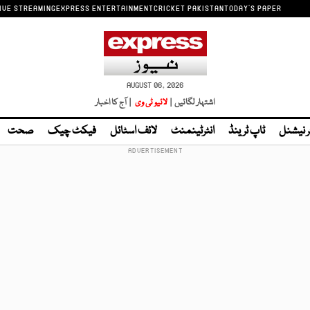
IVE STREAMING
EXPRESS ENTERTAINMENT
CRICKET PAKISTAN
TODAY'S PAPER
AUGUST 06, 2026
اشتہار لگائیں |
لائیو ٹی وی
| آج کا اخبار
ر نیشنل
ٹاپ ٹرینڈ
انٹرٹینمنٹ
لائف اسٹائل
فیکٹ چیک
صحت