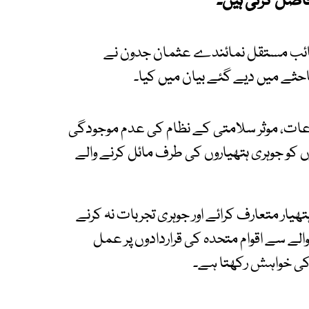
اصل کرتی ہیں۔
ے نائب مستقل نمائندے عثمان جدون نے
حثے میں دیے گئے بیان میں کیا۔
عات، موثر سلامتی کے نظام کی عدم موجودگی
ں کو جوہری ہتھیاروں کی طرف مائل کرنے والے
ھیار متعارف کرائے اور جوہری تجربات نہ کرنے
الے سے اقوام متحدہ کی قراردادوں پر عمل
 کی خواہش رکھتا ہے۔