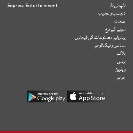
ٹاپ ٹرینڈ
Express Entertainment
دلچسپ و عجیب
صحت
سونے کے نرخ
پیٹرولیم مصنوعات کی قیمتیں
سائنس و ٹیکنالوجی
بلاگ
بزنس
ویڈیوز
جرائم