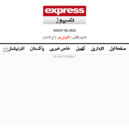
AUGUST 08, 2026
اشتہار لگائیں |
لائیو ٹی وی
| آج کا اخبار
صفحۂ اول
تازہ ترین
کھیل
خاص خبریں
پاکستان
انٹر نیشنل
ٹا