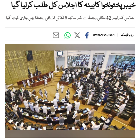
خیبرپختونخوا کابینہ کا اجلاس کل طلب کرلیا گیا
اجلاس کے لیے 42 نکاتی ایجنڈے کے ساتھ 8 نکاتی اضافی ایجنڈا بھی جاری کردیا گیا
ویب ڈیسک
October 23, 2024