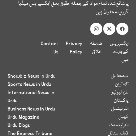
پر شائع شدہ تمام مواد کے جملہ حقوق بحق ایکسپریس میڈیا
گروپ محفوظ ہیں۔
ایکسپریس
ضابطہ
Privacy
Contact
کے بارے
اخلاق
Policy
Us
میں
صفحۂ اول
Showbiz News in Urdu
تازہ ترین
Sports News in Urdu
غزہ لہو لہو
International News in
پاکستان
Urdu
انٹر نیشنل
Business News in Urdu
کھیل
Urdu Magazine
انٹرٹینمنٹ
Urdu Blogs
لائف اسٹائل
The Express Tribune