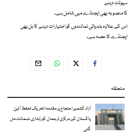
سہولت دینے
کا منصوبہ بھی ایجنڈے میں شامل ہے۔
اس کے علاوہ بلدیاتی نمائندوں کو اختیارات دینے کا بل بھی
ایجنڈے کا حصہ ہے۔
متعلقہ
آزاد کشمیر احتجاج پر مقدمہ؛ تحریک تحفظ آئین
پاکستان کے مرکزی ترجمان کو راہداری ضمانت مل
گئی