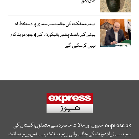
جاں بحق
صدر مملکت کی جانب سے سمری پر دستخط نہ
ہونے کے باعث پشاور ہائیکورٹ کے 4 ججز مزید کام
نہیں کر سکیں گے
express.pk
خبروں اور حالات حاضرہ سے متعلق پاکستان کی
سب سے زیادہ وزٹ کی جانے والی ویب سائٹ ہے۔ اس ویب سائٹ