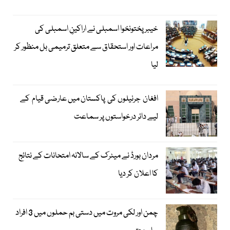
خیبرپختونخوا اسمبلی نے اراکینِ اسمبلی کی
مراعات اور استحقاق سے متعلق ترمیمی بل منظور کر
لیا
افغان جرنیلوں کی پاکستان میں عارضی قیام کے
لیے دائر درخواستوں پر سماعت
مردان بورڈ نے میٹرک کے سالانہ امتحانات کے نتائج
کا اعلان کر دیا
چمن اور لکی مروت میں دستی بم حملوں میں 3 افراد