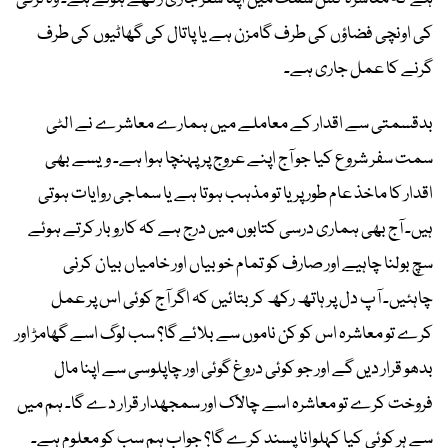
کی اونچی فضاؤں کی طرف گامزن ہے یا پاتال کی گھاٹیوں کی طرف
گرنے کا عمل جاری ہے۔
بدقسمتی سے اقدار کے معاملے میں ہمارے معاشرے نے الٹی
سمت سفر شروع کیا جو آج اپنے عروج پر پہنچا ہوا ہے۔ ویسے بھی
اقدار کا ماخذ عام طور پر یا تو مذہب ہوتا ہے یا سماجی روایات ہوتی
ہیں۔ آج بھی ہماری درسی کتابوں میں درج ہے کہ کاروبار کرتے ہوئے
سچ بولنا چاہیے اور صارف کو تمام خوبیاں اور خامیاں بیان کرنی
چاہئیں۔ آپ دل پر ہاتھ رکھ کر بتائیں کہ اگر آج کوئی اس پر عمل
کرے تو معاشرہ اس کو کن ناموں سے بلائے گا؟ سب لوگ اسے گھامڑ اور
بدھو قرار دیں گے اور جو کوئی دروغ گوئی اور چاپلوسی سے اپنا مال
فروخت کرے تو معاشرہ اسے چالاک اور سمجھدار قرار دے گا۔ ہم میں
سے ہر کوئی کیا کہلوانا پسند کرے گا؟ جواب ہم سب کو معلوم ہے۔