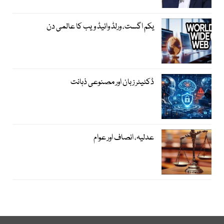
یکم اگست، ورلڈ وائیڈ ویب کا عالمی دن
ڈکٹیٹر زبان اور مصنوعی ذہانت
عدلیہ، انصاف اور عوام