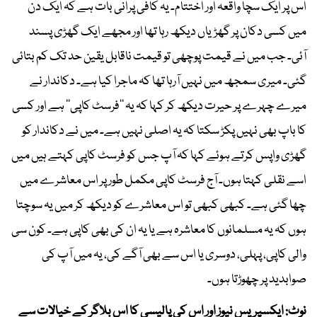
اس پر ایک سچا واقعہ اور اختتام۔ یہ کافی پرانی بات ہے کہ ایک دن
میں کسی دکان پر گھڑیاں دیکھ رہا تھا اور مجھے ایک گھڑی پسند
آئی۔ جب میں نے قیمت پوچھی تو قیمت ناقابل یقین حد تک کم بتائی
گئی۔ میری سمجھ میں نہیں آرہا تھا کہ ماجرا کیا ہے۔ دکاندار نے
میرے چہرے پر حیرت دیکھ کر کہا کہ یہ ’’فرسٹ کاپی‘‘ ہے اور کسی
کا باپ بھی نہیں پکڑ سکتا کہ یہ اصلی نہیں ہے۔ میں نے دکاندار کو
گھڑی واپس کرتے ہوئے کہا کہ آپ جس کو فرسٹ کاپی کہتے ہیں میں
اسے نقلی کہتا ہوں۔ آج فرسٹ کاپی مکمل طور پر اس معاشرے میں
چھا گئی ہے۔ کبھی کبھی تو اس معاشرے کو دیکھ کر میں یہ سوچتا
ہوں کہ یہ مسلمانوں کا معاشرہ ہے یا یہ ان کی بھی کاپی ہے۔ کون سی
والی کاپی، پہلی، دوسری یا اس سے بھی آگے کی، یہ میں آپ کی
صوابدید پر چھوڑتا ہوں۔
نوٹ: ایکسپریس نیوز اور اس کی پالیسی کا اس بلاگر کے خیالات سے