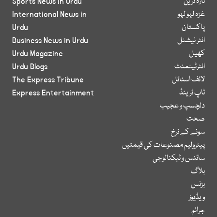
تازہ ترین
Sports News in Urdu
غزہ لہو لہو
International News in
پاکستان
Urdu
انٹر نیشنل
Business News in Urdu
کھیل
Urdu Magazine
انٹرٹینمنٹ
Urdu Blogs
لائف اسٹائل
The Express Tribune
ٹاپ ٹرینڈ
Express Entertainment
دلچسپ و عجیب
صحت
سونے کے نرخ
پیٹرولیم مصنوعات کی قیمتیں
سائنس و ٹیکنالوجی
بلاگ
بزنس
ویڈیوز
جرائم