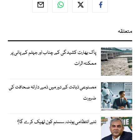
متعلقہ
پاک بھارت کشیدگی کے چناب اور جہلم کے پانی پر
ممکنہ اثرات
مصنوعی ذہانت کے دور میں ذمے دارانہ صحافت کی
ضرورت
نئے انتظامی یونٹ، سسٹم کون ٹھیک کرے گا؟