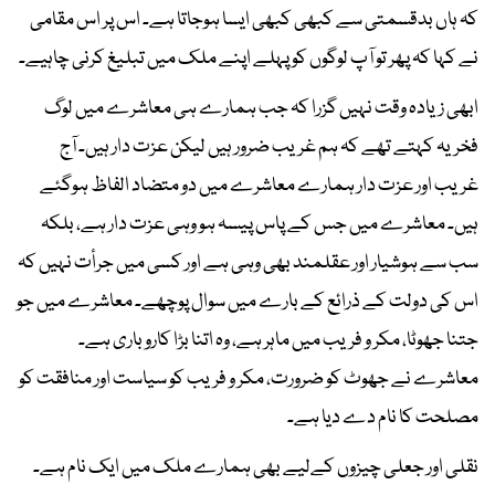
کہ ہاں بدقسمتی سے کبھی کبھی ایسا ہوجاتا ہے۔ اس پر اس مقامی
نے کہا کہ پھر تو آپ لوگوں کو پہلے اپنے ملک میں تبلیغ کرنی چاہیے۔
ابھی زیادہ وقت نہیں گزرا کہ جب ہمارے ہی معاشرے میں لوگ
فخریہ کہتے تھے کہ ہم غریب ضرور ہیں لیکن عزت دار ہیں۔ آج
غریب اور عزت دار ہمارے معاشرے میں دو متضاد الفاظ ہوگئے
ہیں۔ معاشرے میں جس کے پاس پیسہ ہو وہی عزت دار ہے، بلکہ
سب سے ہوشیار اور عقلمند بھی وہی ہے اور کسی میں جرأت نہیں کہ
اس کی دولت کے ذرائع کے بارے میں سوال پوچھے۔ معاشرے میں جو
جتنا جھوٹا، مکر و فریب میں ماہر ہے، وہ اتنا بڑا کاروباری ہے۔
معاشرے نے جھوٹ کو ضرورت، مکر و فریب کو سیاست اور منافقت کو
مصلحت کا نام دے دیا ہے۔
نقلی اور جعلی چیزوں کےلیے بھی ہمارے ملک میں ایک نام ہے۔