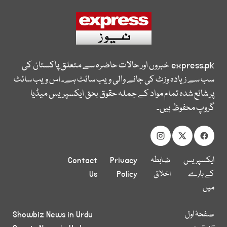
express.pk
خبروں اور حالات حاضرہ سے متعلق پاکستان کی
سب سے زیادہ وزٹ کی جانے والی ویب سائٹ ہے۔ اس ویب سائٹ
پر شائع شدہ تمام مواد کے جملہ حقوق بحق ایکسپریس میڈیا
گروپ محفوظ ہیں۔
ایکسپریس
ضابطہ
Privacy
Contact
کے بارے
اخلاق
Policy
Us
میں
صفحۂ اول
Showbiz News in Urdu