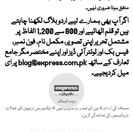
متفق ہونا ضروری نہیں۔
اگر آپ بھی ہمارے لیے اردو بلاگ لکھنا چاہتے
ہیں تو قلم اٹھائیے اور 800 سے 1,200 الفاظ پر
مشتمل تحریر اپنی تصویر، مکمل نام، فون نمبر،
فیس بک اور ٹوئٹر آئی ڈیز اور اپنے مختصر مگر جامع
تعارف کے ساتھ
blog@express.com.pk
پر ای
میل کردیجیے۔
تحریر کردہ
ویب ڈیسک
مصنف کی آراء اور قارئین کے تبصرے ضروری نہیں کہ ایکسپریس ٹریبیون کے خیالات
اور پالیسیوں کی نمائندگی کریں۔