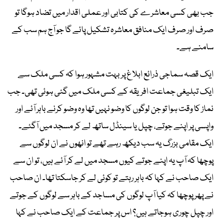
جب بھی کسی معاشرے کی کتابی اور عملی اقدار میں تضاد ہوگا تو
صرف اور صرف ایک منافق معاشرہ تشکیل پائے گا جو آج ہم سب کے
سامنے ہے۔
ایک قصہ سماجی ذرائع ابلاغ پر بہت مشہور ہوا کہ کسی ملک سے
ایک تبلیغی جماعت افریقہ کے کسی ملک میں گئی ہوئی تھی۔ جب
نماز کا وقت ہوا تو جن لوگوں کا وضو نہیں تھا وہ وضو کرنے باہر آئے اور
واپسی پر اپنے جوتے، چپل یا سینڈل ساتھ لے کر مسجد میں آگئے۔
ایک مقامی بزرگ یہ سب دیکھ رہے تھے تو انھوں نے ان لوگوں سے
پوچھا کہ آپ یہ اپنے جوتے کیوں مسجد میں لے کر آئے ہیں، تو ان سے
ایک صاحب نے کہا کہ باہر رہتے تو کوئی لے کر جاسکتا تھا۔ ان صاحب
نے پھر پوچھا کہ کیا آپ لوگوں کی مساجد کے باہر سے لوگوں کے جوتے
اور چپل چوری ہوجاتے ہیں؟ اس پر جماعت کے ایک صاحب نے کہا