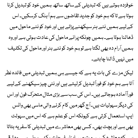
خوفزدہ ہوتے ہیں کہ تبدیلی کے ساتھ ساتھ ہمیں خود کو تبدیل کرنا
ہوتا ہے تاکہ ہم خود کو جدید تقاضوں سے ہم آہنگ کرسکیں۔ اس
کےلیے ہمیں نئے ہنر سیکھنے پڑتے ہیں اور خود کو نئے ماحول میں
ڈھالنا ہوتا ہے۔ ہمیں چونکہ پرانے ماحول کی عادت ہوتی ہے اور وہ
ہمیں آرام دہ بھی لگتا ہے تو ہم خود کو نئے ہنر اور ماحول کی تکلیف
میں نہیں ڈالنا چاہتے۔
لیکن مزے کی بات یہ ہے کہ جیسے ہی ہمیں تبدیلی میں فائدہ نظر
آتا ہے ہم خود کو فوراً تبدیل کرلیتے ہیں اور نئی چیز سیکھنے کےلیے
فوراً آمادہ ہوجاتے ہیں۔ اس کی سب سے بڑی مثال متحرک فون اور اس
کی دیگر سہولیات ہیں۔ آج گھر میں کام کرنے والی ماسی بھی واٹس
ایپ استعمال کرتی ہے کیونکہ اس کو علم ہے کہ اس میں سہولت
بھی ہے اور بچت بھی۔ کسی بھی معاشرے میں تبدیلی کا سفر یہ بتاتا
ہے کہ معاشرہ کس سمت میں اپنا سفر جاری رکھے ہوئے ہے۔ وہ ترقی