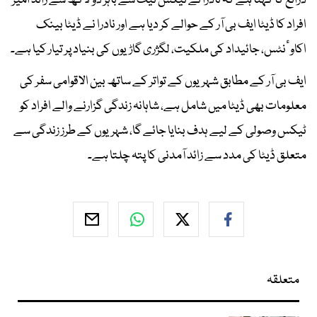
ذرائع کا کہنا ہے کہ نادرا نے ٹیکس نیٹ سے باہر دو لاکھ سے زائد امیر
افراد کا ڈیٹا ایف بی آر کے حوالے کر دیا ہے اور نادرا نے ڈیٹا بینک
اکاوٴنٹس، جائیداد کی ملکیت، لگژری گاڑیوں کی بنیاد پر تیار کیا ہے۔
ایف بی آر کے مطابق شہریوں کے تواتر کے ساتھ بین الاقوامی سفر کی
معلومات بھی ڈیٹا میں شامل ہے، شاہانہ زندگی گزارنے والے افراد کو
ٹیکس وصولی کے لیے ہدف بنایا جائے گا، شہریوں کے طرز زندگی سے
متعلق ڈیٹا کی مدد سے زائد آمدنی کا پتہ چلتا ہے۔
متعلقہ