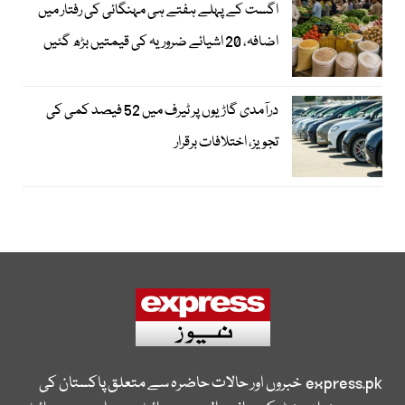
اگست کے پہلے ہفتے ہی مہنگائی کی رفتار میں
اضافہ، 20 اشیائے ضروریہ کی قیمتیں بڑھ گئیں
درآمدی گاڑیوں پر ٹیرف میں 52 فیصد کمی کی
تجویز، اختلافات برقرار
express.pk
خبروں اور حالات حاضرہ سے متعلق پاکستان کی