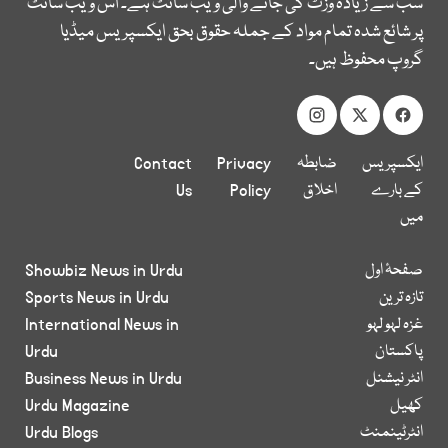
سب سے زیادہ وزٹ کی جانے والی ویب سائٹ ہے۔ اس ویب سائٹ
پر شائع شدہ تمام مواد کے جملہ حقوق بحق ایکسپریس میڈیا
گروپ محفوظ ہیں۔
ایکسپریس
ضابطہ
Privacy
Contact
کے بارے
اخلاق
Policy
Us
میں
صفحۂ اول
Showbiz News in Urdu
تازہ ترین
Sports News in Urdu
غزہ لہو لہو
International News in
پاکستان
Urdu
انٹر نیشنل
Business News in Urdu
کھیل
Urdu Magazine
انٹرٹینمنٹ
Urdu Blogs