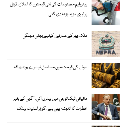
پیٹرولیم مصنوعات کی نئی قیمتوں کا اعلان، ڈیزل
پر لیوی مزید بڑھا دی گئی
ملک بھر کے صارفین کیلیے بجلی مہنگی
سونے کی قیمت میں مسلسل تیسرے روز اضافہ
مالیاتی ٹیکنالوجی میں بہتری آئی، آگہی کے بغیر
خطرات کا اندیشہ بھی ہے، گورنر اسٹیٹ بینک