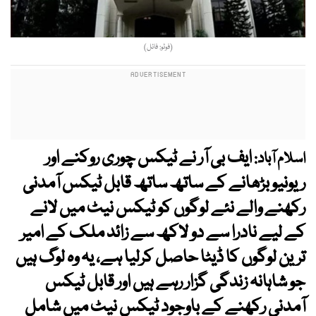
(فوٹو: فائل)
ایف بی آر نے ٹیکس چوری روکنے اور
اسلام آباد:
ریونیو بڑھانے کے ساتھ ساتھ قابل ٹیکس آمدنی
رکھنے والے نئے لوگوں کو ٹیکس نیٹ میں لانے
کے لیے نادرا سے دو لاکھ سے زائد ملک کے امیر
ترین لوگوں کا ڈیٹا حاصل کرلیا ہے، یہ وہ لوگ ہیں
جو شاہانہ زندگی گزار رہے ہیں اور قابل ٹیکس
آمدنی رکھنے کے باوجود ٹیکس نیٹ میں شامل