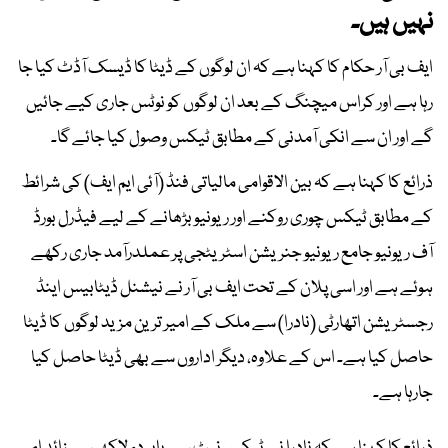
نہیں ہیں۔
ایف بی آر حکام کا کہنا ہے کہ ان لوگوں کے ڈیٹا کا ڈیسک آڈٹ کیا جا
رہا ہے اور کراس میچنگ کے بعد ان لوگوں کو نوٹس جاری کیے جائیں
گے اور ان سے انکی آمدنی کے مطابق ٹیکس وصول کیا جائے گا۔
ذرائع کا کہنا ہے کہ بین الاقوامی مالیاتی فنڈ (آئی ایم ایف) کی شرائط
کے مطابق ٹیکس چوری روکنے اور ریونیو بڑھانے کے لیے فیڈرل بورڈ
آف ریونیو جامع ریونیو جنریشن اسٹریٹجی پر عملدرآمد جاری رکھے
ہوئے ہے اور اسی پلان کے تحت ایف بی آر نے نیشنل ڈیٹابیس اینڈ
رجسٹریشن اتھارٹی (نادرا) سے ملک کے امیر ترین مزید لوگوں کا ڈیٹا
حاصل کیا ہے۔ اس کے علاوہ، دیگر اداروں سے بھی ڈیٹا حاصل کیا
جارہا ہے۔