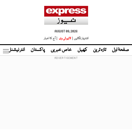
AUGUST 09, 2026
اشتہار لگائیں |
لائیو ٹی وی
| آج کا اخبار
صفحۂ اول
تازہ ترین
کھیل
خاص خبریں
پاکستان
انٹر نیشنل
ٹا