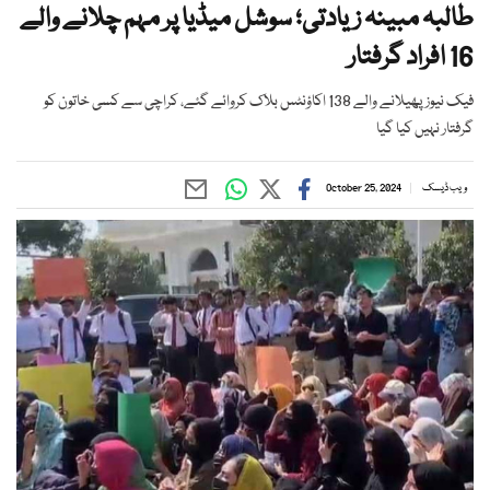
طالبہ مبینہ زیادتی؛ سوشل میڈیا پر مہم چلانے والے
16 افراد گرفتار
فیک نیوز پھیلانے والے 138 اکاؤنٹس بلاک کروائے گئے، کراچی سے کسی خاتون کو
گرفتار نہیں کیا گیا
ویب ڈیسک
October 25, 2024