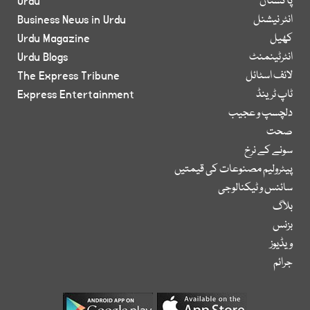
پاکستان
Urdu
انٹر نیشنل
Business News in Urdu
کھیل
Urdu Magazine
انٹرٹینمنٹ
Urdu Blogs
لائف اسٹائل
The Express Tribune
ٹاپ ٹرینڈ
Express Entertainment
دلچسپ و عجیب
صحت
سونے کے نرخ
پیٹرولیم مصنوعات کی قیمتیں
سائنس و ٹیکنالوجی
بلاگ
بزنس
ویڈیوز
جرائم