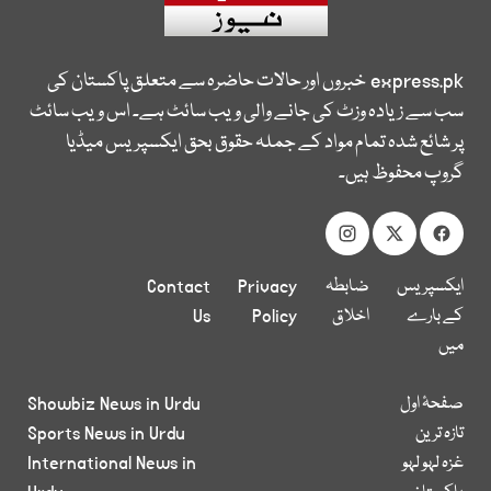
express.pk
خبروں اور حالات حاضرہ سے متعلق پاکستان کی
سب سے زیادہ وزٹ کی جانے والی ویب سائٹ ہے۔ اس ویب سائٹ
پر شائع شدہ تمام مواد کے جملہ حقوق بحق ایکسپریس میڈیا
گروپ محفوظ ہیں۔
ایکسپریس
ضابطہ
Privacy
Contact
کے بارے
اخلاق
Policy
Us
میں
صفحۂ اول
Showbiz News in Urdu
تازہ ترین
Sports News in Urdu
غزہ لہو لہو
International News in