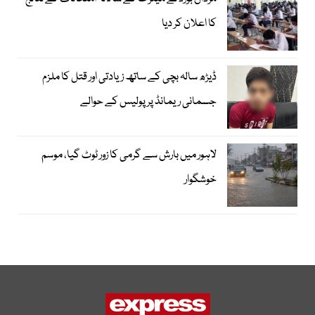
کا اعلان کر دیا
ڈیڑھ سالہ بچی کے ساتھ زیادتی اور قتل کا ملزم
جسمانی ریمانڈ پر پولیس کے حوالے
لاہور میں بارش سے گرمی کا زور ٹوٹ گیا، موسم
خوشگوار