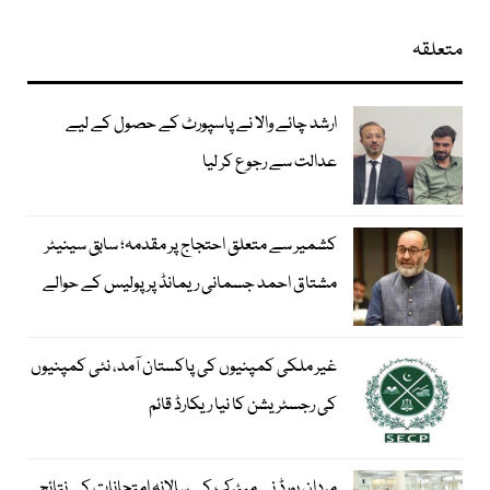
متعلقہ
ارشد چائے والا نے پاسپورٹ کے حصول کے لیے
عدالت سے رجوع کر لیا
کشمیر سے متعلق احتجاج پر مقدمہ؛ سابق سینیٹر
مشتاق احمد جسمانی ریمانڈ پر پولیس کے حوالے
غیر ملکی کمپنیوں کی پاکستان آمد، نئی کمپنیوں
کی رجسٹریشن کا نیا ریکارڈ قائم
مردان بورڈ نے میٹرک کے سالانہ امتحانات کے نتائج