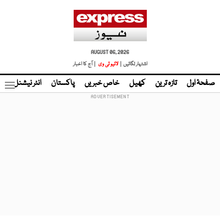
AUGUST 06, 2026
اشتہار لگائیں |
لائیو ٹی وی
| آج کا اخبار
صفحۂ اول
تازہ ترین
کھیل
خاص خبریں
پاکستان
انٹر نیشنل
ٹا