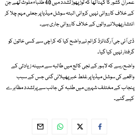
عمران کشور کا کہنا تھا کہ توڑ پھوڑ تشدد میں 40 طلباء ملوث تھے جن
کے خلاف کارروائی نہیں کروائی البتہ سوشل میڈیا پر جعلی مہم چلا کر
انتشار پھیلانے والوں کے خلاف کارروائی جاری ہے۔
ڈی آئی جی آرگنائزڈ کرائم نے واضح کیا کہ کراچی سے کسی خاتون کو
گرفتار نہیں کیا گیا۔
واضح رہے کہ لاہور کے نجی کالج میں طالبہ سے مبینہ زیادتی کے
واقعے کی سوشل میڈیا پر غلط خبر پھیلائی گئی جس کے سبب
پنجاب کے مختلف شہروں میں طلبہ کی جانب سے پرتشدد مظاہرے
کیے گئے۔