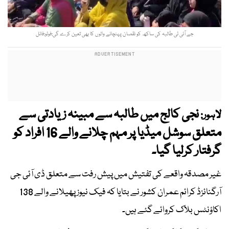
جے آئی ٹی طالبہ کی ساکھ کو نقصان پہنچانے والوں کا بھی تعین کرے گی:فوٹو:فائل
نجی کالج میں طالبہ سے مبینہ زیادتی سے
لاہور:
متعلق سوشل میڈیا پر مہم چلانے والے 16 افراد کو
گرفتار کرلیا گیا۔
غیر مصدقہ واقعے کی تفتیش میں پیش رفت سے متعلق ڈی آئی جی
آرگنائزڈ کرائم عمران کشور نے بتایا کہ فیک نیوز پھیلانے والے 138
اکاؤنٹس بلاک کروائے گئے ہیں۔