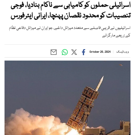
اسرائیلی حملوں کو کامیابی سے ناکام بنادیا، فوجی
تنصیبات کو محدود نقصان پہنچا، ایرانی ایئرفورس
اسرائیلیوں نے قریبی فاصلے سے متعدد میزائل داغے، جو ایران نے میزائل دفاعی نظام
کے زریعے مارگرائے
ویب ڈیسک
October 26, 2024