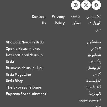
ایکسپریس
ضابطہ
Privacy
Contact
کے بارے
اخلاق
Policy
Us
میں
صفحۂ اول
Showbiz News in Urdu
تازہ ترین
Sports News in Urdu
غزہ لہو لہو
International News in
پاکستان
Urdu
انٹر نیشنل
Business News in Urdu
کھیل
Urdu Magazine
انٹرٹینمنٹ
Urdu Blogs
لائف اسٹائل
The Express Tribune
ٹاپ ٹرینڈ
Express Entertainment
دلچسپ و عجیب
صحت