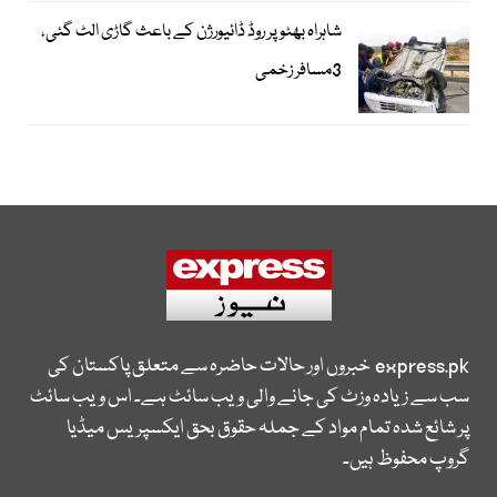
شاہراہ بھٹو پر روڈ ڈائیورژن کے باعث گاڑی الٹ گئی،
3مسافر زخمی
express.pk
خبروں اور حالات حاضرہ سے متعلق پاکستان کی
سب سے زیادہ وزٹ کی جانے والی ویب سائٹ ہے۔ اس ویب سائٹ
پر شائع شدہ تمام مواد کے جملہ حقوق بحق ایکسپریس میڈیا
گروپ محفوظ ہیں۔