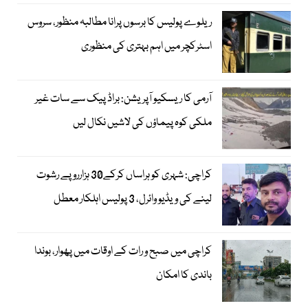
ریلوے پولیس کا برسوں پرانا مطالبہ منظور، سروس
اسٹرکچر میں اہم بہتری کی منظوری
آرمی کا ریسکیو آپریشن: براڈ پیک سے سات غیر
ملکی کوہ پیماؤں کی لاشیں نکال لیں
کراچی: شہری کو ہراساں کرکے30 ہزارروپے رشوت
لینے کی ویڈیو وائرل، 3 پولیس اہلکار معطل
کراچی میں صبح و رات کے اوقات میں پھوار، بوندا
باندی کا امکان