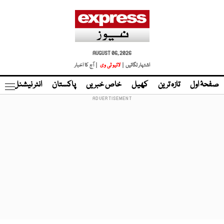
AUGUST 06, 2026
اشتہار لگائیں |
لائیو ٹی وی
| آج کا اخبار
صفحۂ اول
تازہ ترین
کھیل
خاص خبریں
پاکستان
انٹر نیشنل
ٹا