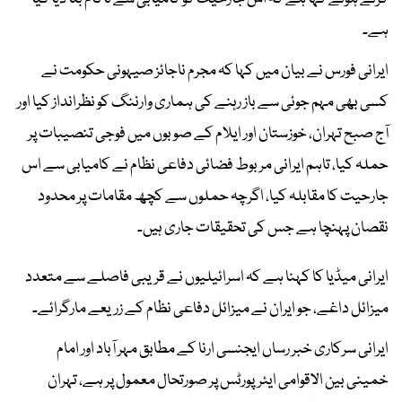
ہے۔
ایرانی فورس نے بیان میں کہا کہ مجرم ناجائز صیہونی حکومت نے
کسی بھی مہم جوئی سے باز رہنے کی ہماری وارننگ کو نظرانداز کیا اور
آج صبح تہران، خوزستان اور ایلام کے صوبوں میں فوجی تنصیبات پر
حملہ کیا، تاہم ایرانی مربوط فضائی دفاعی نظام نے کامیابی سے اس
جارحیت کا مقابلہ کیا، اگرچہ حملوں سے کچھ مقامات پر محدود
نقصان پہنچا ہے جس کی تحقیقات جاری ہیں۔
ایرانی میڈیا کا کہنا ہے کہ اسرائیلیوں نے قریبی فاصلے سے متعدد
میزائل داغے، جو ایران نے میزائل دفاعی نظام کے زریعے مارگرائے۔
ایرانی سرکاری خبر رساں ایجنسی ارنا کے مطابق مہر آباد اور امام
خمینی بین الاقوامی ایئرپورٹس پر صورتحال معمول پر ہے، تہران