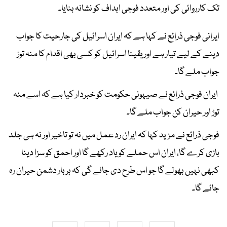
تک کارروائی کی اور متعدد فوجی اہداف کو نشانہ بنایا۔
ایرانی فوجی ذرائع نے کہا ہے کہ ایران اسرائیل کی جارحیت کا جواب
دینے کے لیے تیار ہے اور یقینا اسرائیل کو کسی بھی اقدام کا منہ توڑ
جواب ملے گا۔
ایران فوجی ذرائع نے صیہونی حکومت کو خبردار کیا ہے کہ اسے منہ
توڑ اور حیران کن جواب ملے گا۔
فوجی ذرائع نے مزید کہا کہ ایران رد عمل میں نہ تو تاخیر اور نہ ہی جلد
بازی کرے گا، ایران اس حملے کو یاد رکھے گا اور احمق کو سزا دینا
کبھی نہیں بھولے گا جو اس طرح دی جائے گی کہ ہر بار دشمن حیران رہ
جائے گا۔