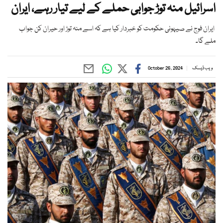
اسرائیل منہ توڑ جوابی حملے کے لیے تیار رہے، ایران
ایران فوج نے صیہونی حکومت کو خبردار کیا ہے کہ اسے منہ توڑ اور حیران کن جواب
ملے گا۔
ویب ڈیسک
October 26, 2024