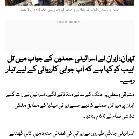
حملہ آور پاسداران نقلاب کے اہلکاروں پر حملے کے بعد پروسی ملک فرار؛ ایران کا دعویٰ
تہران: ایران نے اسرائیلی حملوں کے جواب میں تل
ابیب کو کہا ہے کہ اب جوابی کارروائی کے لیے تیار
رہے۔
مشرقی وسطی پر جنگ کے سائے منڈلانے لگے۔ اسرائیل نے رات گئے
ایران پر میزائل حملے کردیے جسے ایرانی میڈیا کے مطابق ملکی
دفاعی نظام نے ناکام بنادیا۔
اسرائیلی جنگی طیاروں نے ایرانی کی فضائی حدود میں کئی گھنٹے