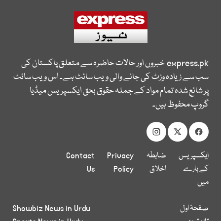
express.pk
خبروں اور حالات حاضرہ سے متعلق پاکستان کی
سب سے زیادہ وزٹ کی جانے والی ویب سائٹ ہے۔ اس ویب سائٹ
پر شائع شدہ تمام مواد کے جملہ حقوق بحق ایکسپریس میڈیا
گروپ محفوظ ہیں۔
ایکسپریس
ضابطہ
Privacy
Contact
کے بارے
اخلاق
Policy
Us
میں
صفحۂ اول
Showbiz News in Urdu