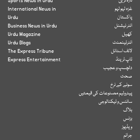
تازہ ترین
Sports News in Urdu
غزہ لہو لہو
International News in
پاکستان
Urdu
انٹر نیشنل
Business News in Urdu
کھیل
Urdu Magazine
انٹرٹینمنٹ
Urdu Blogs
لائف اسٹائل
The Express Tribune
ٹاپ ٹرینڈ
Express Entertainment
دلچسپ و عجیب
صحت
سونے کے نرخ
پیٹرولیم مصنوعات کی قیمتیں
سائنس و ٹیکنالوجی
بلاگ
بزنس
ویڈیوز
جرائم