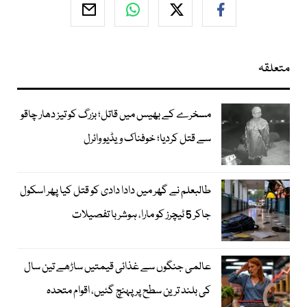
متعلقہ
مسخرے کے بھیس میں قاتل؛ بزرگ کو تیز دھار چاقو
سے قتل کردیا؛ خوفناک ویڈیو وائرل
طالبعلم نے گھر میں دادا دادی کو قتل کیا پھر اسکول
جاکر 5 ٹیچرز کو مارا، ہوشربا تفصیلات
عالمی جنگوں سے غذائی قیمتیں ساڑھے تین سال
کی بلند ترین سطح پر پہنچ گئیں، اقوام متحدہ