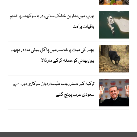
یورپ میں بدترین خشک سالی، دریا سوکھنے پر قدیم
باقیات برآمد
بچے کی موت پر غصے میں پاگل ہوئی مادہ ریچھ،
بہن بھائی کو حملہ کرکے مار ڈالا
ترکیہ کے صدر رجب طیب اردوان سرکاری دورے پر
سعودی عرب پہنچ گئے