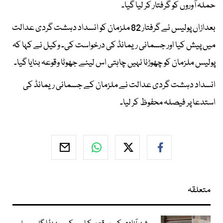
حملہ آوروں کو گرفتار کر لیا گیا۔
بعدازاں پولیس نے گرفتار 82 ملزمان کو انسداد دہشت گردی عدالت
میں پیش کیا اور جسمانی ریمانڈ کی درخواست کی۔ وکیل نے کہا کہ
پولیس ملزمان کو چھوڑنا نہیں چاہتی اس لیئے جھوٹا وقوعہ بنایا گیا۔
انسداد دہشت گردی عدالت نے ملزمان کے جسمانی ریمانڈ کی
استدعا پر فیصلہ محفوظ کر لیا۔
متعلقہ