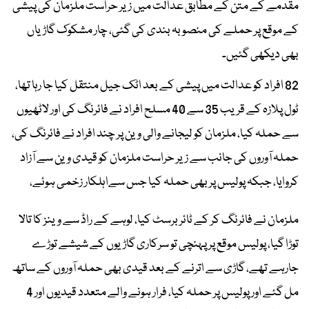
مقدمے کے متن کے مطابق عدالت میں زیر حراست ملزمان کی پیشی
کے موقع پر حملے کی منصوبہ بندی کی گئی، چار مشکوک گاڑیاں
بھی دیکھی گئیں۔
82 افراد کو عدالت میں پیشی کے بعد اٹک جیل منتقل کیا جا رہا تھا،
ٹول پلازہ کے قریب 35 سے 40 مسلح افراد نے فائرنگ کی اور لاٹھیوں
سے حملہ کیا، ملزمان کو لیجانے والی وین پر چند افراد نے فائرنگ کی،
حملہ آوروں کی جانب سے زیر حراست ملزمان کو قیدی وین سے آزاد
کروایا، جبکہ پولیس پربھی حملہ کیا جس سےاہلکار زخمی ہوئے،
ملزمان نے فائرنگ کر کے ٹائر برسٹ کیا، لوہے کے راڈ سے وینز کا تالا
توڑا گیا، پولیس موقع پر پہنچی تو سرکاری گاڑیوں کے شیشے توڑے
جارہے تھے، گاڑی سے اترنے کے بعد قیدی بھی حملہ آوروں کے ساتھ
مل گئے اور پولیس پر حملہ کیا، فرار ہونے والے متعدد قیدیوں اور 4