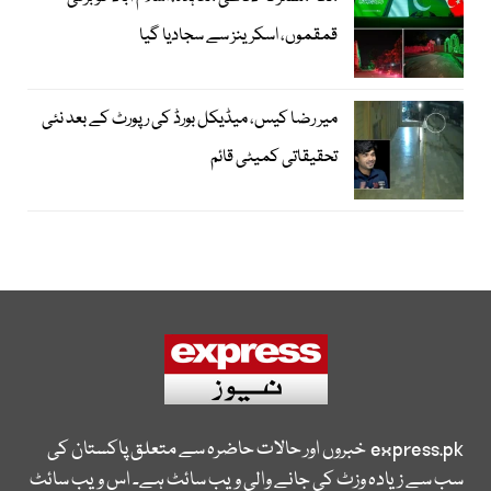
قمقموں، اسکرینز سے سجادیا گیا
میر رضا کیس، میڈیکل بورڈ کی رپورٹ کے بعد نئی
تحقیقاتی کمیٹی قائم
express.pk
خبروں اور حالات حاضرہ سے متعلق پاکستان کی
سب سے زیادہ وزٹ کی جانے والی ویب سائٹ ہے۔ اس ویب سائٹ