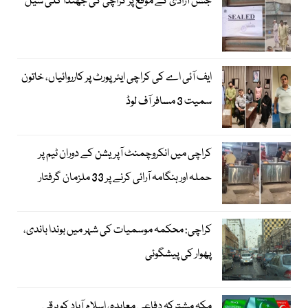
جشن آزادی کے موقع پر کراچی کی جھنڈا گلی سیل
ایف آئی اے کی کراچی ایئرپورٹ پر کارروائیاں، خاتون
سمیت 3 مسافر آف لوڈ
کراچی میں انکروچمنٹ آپریشن کے دوران ٹیم پر
حملہ اور ہنگامہ آرائی کرنے پر 33 ملزمان گرفتار
کراچی: محکمہ موسمیات کی شہر میں بوندا باندی،
پھوار کی پیشگوئی
مکہ مشترکہ دفاعی معاہدہ، اسلام آباد کو برقی