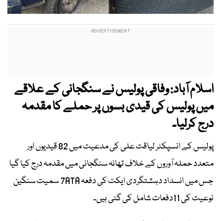
اسلام آباد: وفاقی پولیس نے سنگجانی کے علاقے
میں پولیس کی قیدی بسوں پر حملے کا مقدمہ
درج کرلیا۔
پولیس کے انسپکٹر لیاقت علی کی مدعیت میں 82 قیدیوں اور
متعدد حملہ آوروں کے خلاف تھانہ سنگجانی میں مقدمہ درج کیا گیا
جس میں انسداد دہشتگردی ایکٹ کی دفعہ 7ATA سمیت سنگین
نوعیت کی 11دفعات شامل کی گئی ہیں۔