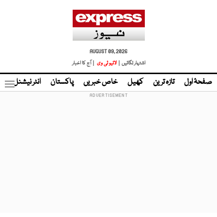
AUGUST 09, 2026
اشتہار لگائیں |
لائیو ٹی وی
| آج کا اخبار
صفحۂ اول
تازہ ترین
کھیل
خاص خبریں
پاکستان
انٹر نیشنل
ٹا