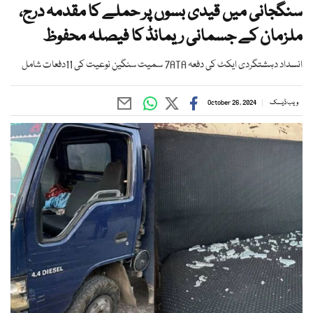
سنگجانی میں قیدی بسوں پر حملے کا مقدمہ درج،
ملزمان کے جسمانی ریمانڈ کا فیصلہ محفوظ
انسداد دہشتگردی ایکٹ کی دفعہ 7ATA سمیت سنگین نوعیت کی 11دفعات شامل
ویب ڈیسک
October 26, 2024