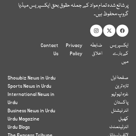
پر شائع شدہ تمام مواد کے جملہ حقوق بحق ایکسپریس میڈیا
گروپ محفوظ ہیں۔
ایکسپریس
ضابطہ
Privacy
Contact
کے بارے
اخلاق
Policy
Us
میں
صفحۂ اول
Showbiz News in Urdu
تازہ ترین
Sports News in Urdu
غزہ لہو لہو
International News in
پاکستان
Urdu
انٹر نیشنل
Business News in Urdu
کھیل
Urdu Magazine
انٹرٹینمنٹ
Urdu Blogs
لائف اسٹائل
The Express Tribune