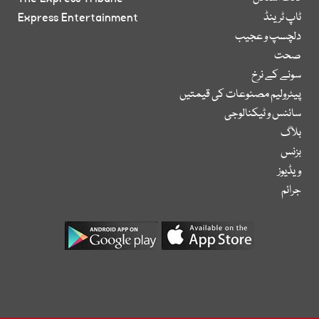
ٹاپ ٹرینڈ
Express Entertainment
دلچسپ و عجیب
صحت
سونے کے نرخ
پیٹرولیم مصنوعات کی قیمتیں
سائنس و ٹیکنالوجی
بلاگ
بزنس
ویڈیوز
جرائم