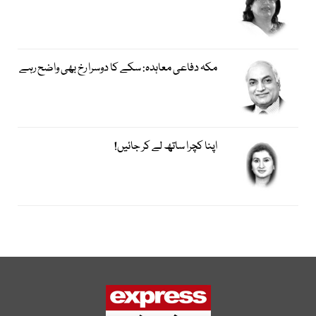
مکہ دفاعی معاہدہ: سکے کا دوسرا رخ بھی واضح رہے
اپنا کچرا ساتھ لے کر جائیں!