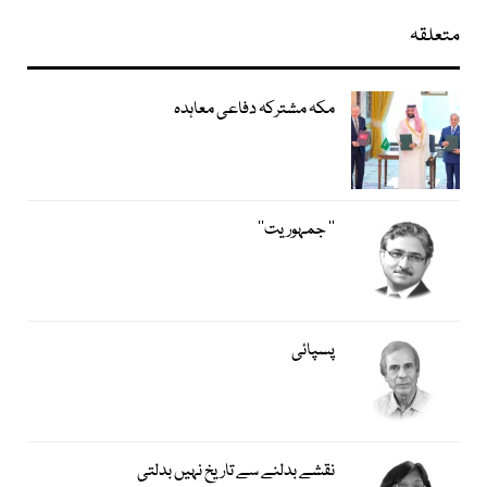
متعلقہ
مکہ مشترکہ دفاعی معاہدہ
’’ جمہوریت‘‘
پسپائی
نقشے بدلنے سے تاریخ نہیں بدلتی