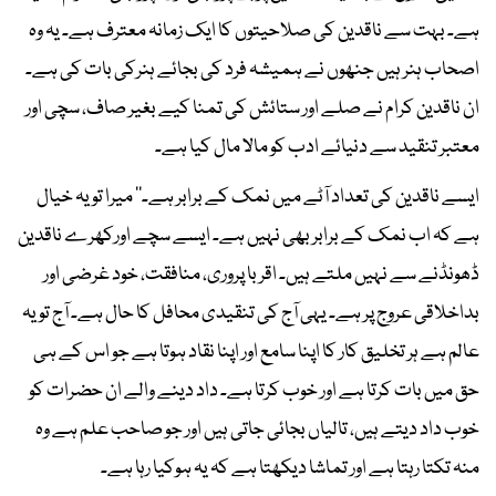
ہے۔ بہت سے ناقدین کی صلاحیتوں کا ایک زمانہ معترف ہے۔ یہ وہ
اصحاب ہنر ہیں جنھوں نے ہمیشہ فرد کی بجائے ہنرکی بات کی ہے۔
ان ناقدین کرام نے صلے اور ستائش کی تمنا کیے بغیر صاف، سچی اور
معتبر تنقید سے دنیائے ادب کو مالا مال کیا ہے۔
ایسے ناقدین کی تعداد آٹے میں نمک کے برابر ہے۔‘‘ میرا تو یہ خیال
ہے کہ اب نمک کے برابر بھی نہیں ہے۔ ایسے سچے اورکھرے ناقدین
ڈھونڈنے سے نہیں ملتے ہیں۔ اقربا پروری، منافقت، خود غرضی اور
بداخلاقی عروج پر ہے۔ یہی آج کی تنقیدی محافل کا حال ہے۔ آج تو یہ
عالم ہے ہر تخلیق کار کا اپنا سامع اور اپنا نقاد ہوتا ہے جو اس کے ہی
حق میں بات کرتا ہے اور خوب کرتا ہے۔ داد دینے والے ان حضرات کو
خوب داد دیتے ہیں، تالیاں بجائی جاتی ہیں اور جو صاحب علم ہے وہ
منہ تکتا رہتا ہے اور تماشا دیکھتا ہے کہ یہ ہوکیا رہا ہے۔