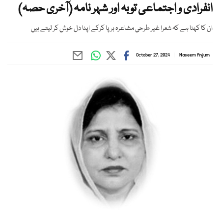
انفرادی و اجتماعی توبہ اور شہر نامہ (آخری حصہ)
ان کا کہنا ہے کہ شعرا غیر طرحی مشاعرہ برپا کرکے اپنا دل خوش کر لیتے ہیں
October 27, 2024
Naseem Anjum