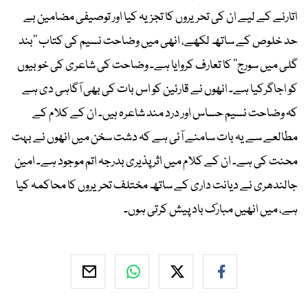
اتارنے کے لیے ان کی تحریروں کا تجزیہ کیا اور توصیفی مضامین بے
حد خلوص کے ساتھ لکھے، انھی میں وضاحت نسیم کی کتاب ’’بند
گلی میں سورج‘‘ کا تعارف کروایا ہے۔ وضاحت کی شاعری کی خوبیوں
کو اجاگرکیا ہے۔ انھوں نے قارئین کو اس بات کی بھی آگاہی دی ہے
کہ وضاحت نسیم حساس اور درد مند شاعرہ ہیں۔ ان کے کلام کے
مطالعے سے یہ بات سامنے آئی ہے کہ دشت سخن میں انھوں نے بہت
محنت کی ہے۔ ان کے کلام میں اثر پذیری بدرجہ اتم موجود ہے۔ امین
جالندھری نے دیانت داری کے ساتھ مختلف تحریروں کا محاکمہ کیا
ہے، میں انھیں مبارک باد پیش کرتی ہوں۔