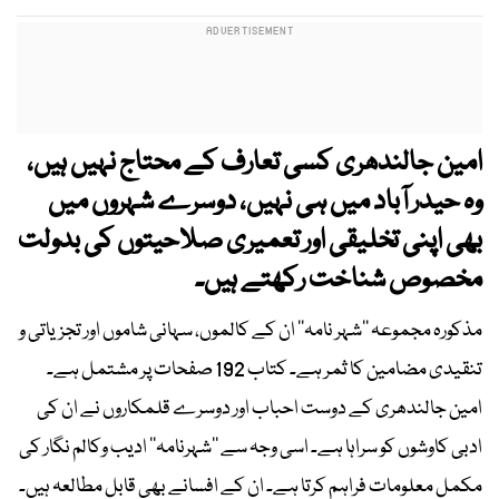
امین جالندھری کسی تعارف کے محتاج نہیں ہیں،
وہ حیدر آباد میں ہی نہیں، دوسرے شہروں میں
بھی اپنی تخلیقی اور تعمیری صلاحیتوں کی بدولت
مخصوص شناخت رکھتے ہیں۔
مذکورہ مجموعہ ’’شہر نامہ‘‘ ان کے کالموں، سہانی شاموں اور تجزیاتی و
تنقیدی مضامین کا ثمر ہے۔ کتاب 192 صفحات پر مشتمل ہے۔
امین جالندھری کے دوست احباب اور دوسرے قلمکاروں نے ان کی
ادبی کاوشوں کو سراہا ہے۔ اسی وجہ سے ’’شہرنامہ‘‘ ادیب وکالم نگار کی
مکمل معلومات فراہم کرتا ہے۔ ان کے افسانے بھی قابل مطالعہ ہیں۔