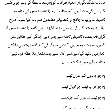
متانت، شگفتگی اور معیار ظرافت کو وہ وسعت عطا کی ہے جو ہر کسی
کے بس کی بات نہیں۔‘‘ مصنف نے مرزا عابد عباس کی مزاحیہ
تخلیقات پر بہت جامع اور تفصیلی مضمون قلم بند کیا ہے۔ ’’ مزاح
برائے فروخت‘‘ کے بارے میں مزید لکھتے ہیں کہ مرزا عابد عباس کا
گراں قدر عمدہ تخلیقی تحفہ ہے جس میں زندگی کے حقائق سفر
ناموں سمیت موجود ہیں۔‘‘’’ادبی جیوگرافی ‘‘ یہ کالم بہت ہی دلکش
انداز میں لکھا گیا ہے، اسی کالم سے چند اشعار ملاحظہ فرمائیے!
جناب اظہر جاوید کا شعر ہے:
وہ جو چاہتوں کے غزال تھے
وہ جو خواب تھے جو خیال تھے
وہ جو تھے شاعری کے چونچلے
سبھی بجھ گئے سبھی مر گئے