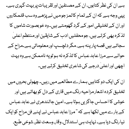
ہے ان کی نظر کتابوں، ان کے مصنفین اور تقریبات پر بہت گہری ہے۔
یہی وجہ ہے کہ ان کے تمام کالمز جو میں نے پڑھے وہ سب قلمکاروں
اور ان کے تخلیقی امور کے گرد گھومتے ہیں۔ وہ خوبصورت شاموں کا
تذکرہ بھی کرتے ہیں، جو محفلیں ادب کے شایقین اور منتظم اعلیٰ
سجاتے ہیں قصہ پارینہ ہے، مگر دلچسپ اور معلوماتی ہے۔مزاح کے
حوالے سے مرزا عابد عباس کا تذکرہ نہ ہو تو یہ ناممکن ہے وہ بہت
اچھی اور اعلیٰ درجے کی شاعری تخلیق کرتے ہیں۔
ان کی ایک دو کتابیں ہمارے مطالعے میں رہیں۔ چھوٹی بحروں میں
تخلیق کردہ اشعار مزاحیہ رنگ میں قاری کے دل کو بھاتے ہیں اور
خوشی کا احساس جاگزیں ہوتا ہے۔ امین جالندھری نے عابد عباس
کے بارے میں لکھا ہے کہ ’’ مرزا عابد عباس نے اپنے فن مزاح کو ایک
نیا رنگ دیا ہے۔ نہایت ہی استدلال، وقار، وسعت نظر، شوخی طبع،