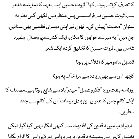
کا تعارف کراتے ہوئے کہا ’’ ثروت حسین اپنے عہد کا نمایندہ شاعر
ہے۔ ثروت حسین نے فرانسیسی پس منظر میں لکھی گئی نظم بہ
عنوان ’’محبت‘‘ پیش کی۔ انھوں نے اپنی دوسری نظمیں بھی سنائیں،
جن میں ’’ یہ میرے خوابوں کا مکان، ایک کنارے پر وصال‘‘ وغیرہ
شامل ہیں۔ ثروت حسین کا تخلیق کردہ ایک شعر:
قندیل ماہ و مہر کا افلاک پر ہونا
کچھ اس سے بھی زیادہ ہے مرا خاک پہ ہونا
روزنامہ ہفت روزہ ’’فکر و عمل‘‘ حیدرآباد سے شایع ہوتا ہے۔ مصنف کا
ایک کالم جس کا عنوان ’’بن بادل برسات‘‘ ان کے کالم سے چند
سطریں۔
’’ اردو ادب میں ناقدین کی افادیت سے کبھی انکار نہیں کیا گیا، لیکن
تخلیق کاروں نے ہمیشہ ناقدین پر بے پرواہی اور لاپرواہی کا الزام لگایا