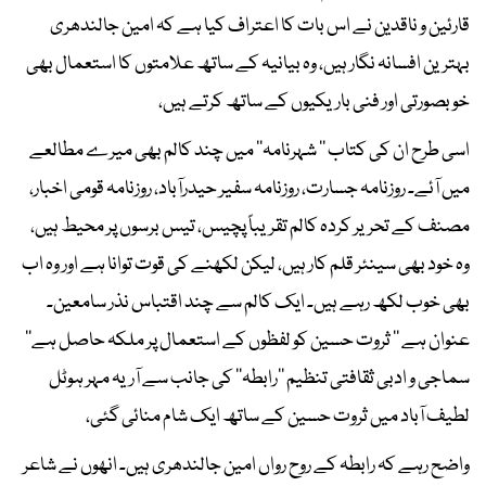
قارئین و ناقدین نے اس بات کا اعتراف کیا ہے کہ امین جالندھری
بہترین افسانہ نگار ہیں، وہ بیانیہ کے ساتھ علامتوں کا استعمال بھی
خوبصورتی اور فنی باریکیوں کے ساتھ کرتے ہیں،
اسی طرح ان کی کتاب ’’ شہرنامہ‘‘ میں چند کالم بھی میرے مطالعے
میں آئے۔ روزنامہ جسارت، روزنامہ سفیر حیدرآباد، روزنامہ قومی اخبار،
مصنف کے تحریر کردہ کالم تقریباً پچیس، تیس برسوں پر محیط ہیں،
وہ خود بھی سینئر قلم کار ہیں، لیکن لکھنے کی قوت توانا ہے اور وہ اب
بھی خوب لکھ رہے ہیں۔ ایک کالم سے چند اقتباس نذر سامعین۔
عنوان ہے ’’ ثروت حسین کو لفظوں کے استعمال پر ملکہ حاصل ہے‘‘
سماجی و ادبی ثقافتی تنظیم ’’رابطہ‘‘ کی جانب سے آریہ مہر ہوٹل
لطیف آباد میں ثروت حسین کے ساتھ ایک شام منائی گئی،
واضح رہے کہ رابطہ کے روح رواں امین جالندھری ہیں۔ انھوں نے شاعر