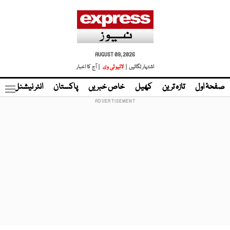
AUGUST 09, 2026
اشتہار لگائیں |
لائیو ٹی وی
| آج کا اخبار
صفحۂ اول
تازہ ترین
کھیل
خاص خبریں
پاکستان
انٹر نیشنل
ٹا