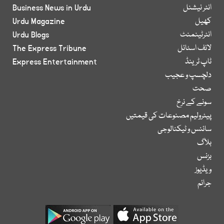
انٹر نیشنل
Business News in Urdu
کھیل
Urdu Magazine
انٹرٹینمنٹ
Urdu Blogs
لائف اسٹائل
The Express Tribune
ٹاپ ٹرینڈ
Express Entertainment
دلچسپ و عجیب
صحت
سونے کے نرخ
پیٹرولیم مصنوعات کی قیمتیں
سائنس و ٹیکنالوجی
بلاگ
بزنس
ویڈیوز
جرائم