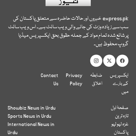
express.pk
خبروں اور حالات حاضرہ سے متعلق پاکستان کی
سب سے زیادہ وزٹ کی جانے والی ویب سائٹ ہے۔ اس ویب سائٹ
پر شائع شدہ تمام مواد کے جملہ حقوق بحق ایکسپریس میڈیا
گروپ محفوظ ہیں۔
ایکسپریس
ضابطہ
Privacy
Contact
کے بارے
اخلاق
Policy
Us
میں
صفحۂ اول
Showbiz News in Urdu
تازہ ترین
Sports News in Urdu
غزہ لہو لہو
International News in
پاکستان
Urdu