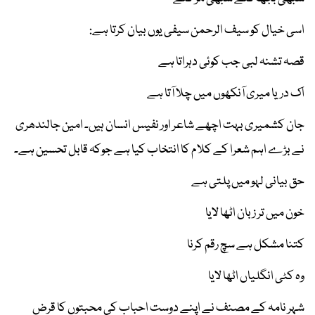
اسی خیال کو سیف الرحمن سیفی یوں بیان کرتا ہے:
قصہ تشنہ لبی جب کوئی دہراتا ہے
اک دریا میری آنکھوں میں چلا آتا ہے
جان کشمیری بہت اچھے شاعر اور نفیس انسان ہیں۔ امین جالندھری
نے بڑے اہم شعرا کے کلام کا انتخاب کیا ہے جوکہ قابل تحسین ہے۔
حق بیانی لہو میں پلتی ہے
خون میں تر زبان اٹھا لایا
کتنا مشکل ہے سچ رقم کرنا
وہ کٹی انگلیاں اٹھا لایا
شہر نامہ کے مصنف نے اپنے دوست احباب کی محبتوں کا قرض