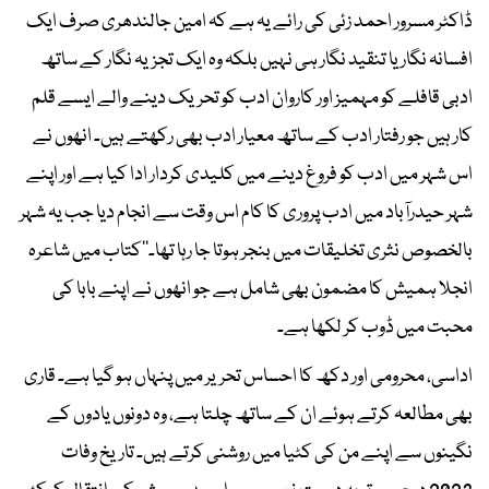
ڈاکٹر مسرور احمد زئی کی رائے یہ ہے کہ امین جالندھری صرف ایک
افسانہ نگار یا تنقید نگار ہی نہیں بلکہ وہ ایک تجزیہ نگار کے ساتھ
ادبی قافلے کو مہمیز اور کاروان ادب کو تحریک دینے والے ایسے قلم
کار ہیں جو رفتار ادب کے ساتھ معیار ادب بھی رکھتے ہیں۔ انھوں نے
اس شہر میں ادب کو فروغ دینے میں کلیدی کردار ادا کیا ہے اور اپنے
شہر حیدرآباد میں ادب پروری کا کام اس وقت سے انجام دیا جب یہ شہر
بالخصوص نثری تخلیقات میں بنجر ہوتا جا رہا تھا۔‘‘کتاب میں شاعرہ
انجلا ہمیش کا مضمون بھی شامل ہے جو انھوں نے اپنے بابا کی
محبت میں ڈوب کر لکھا ہے۔
اداسی، محرومی اور دکھ کا احساس تحریر میں پنہاں ہو گیا ہے۔ قاری
بھی مطالعہ کرتے ہوئے ان کے ساتھ چلتا ہے، وہ دونوں یادوں کے
نگینوں سے اپنے من کی کٹیا میں روشنی کرتے ہیں۔ تاریخ وفات