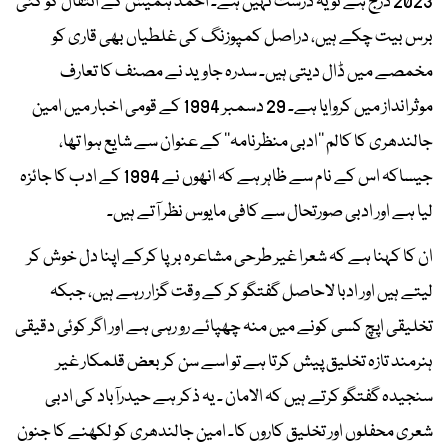
2023 درج ہے تو یہ درست نہیں ہے۔ احمد ہمیش کے انتقال کو کئی
برس بیت چکے ہیں، دراصل کمپوزنگ کی غلطیاں بھی قاری کو
مخمصے میں ڈال دیتی ہیں۔ سدرہ جاوید نے مصنف کا تعارف
موثرانداز میں کروایا ہے۔ 29 دسمبر 1994 کے قومی اخبار میں امین
جالندھری کا کالم ’’ادبی منظرنامہ‘‘ کے عنوان سے شایع ہوا تھا،
جیساکہ اس کے نام سے ظاہر ہے کہ انھوں نے 1994 کے ادب کا جائزہ
لیا ہے اور ادبی صورتحال سے کافی مایوس نظر آتے ہیں۔
ان کا کہنا ہے کہ شعرا غیر طرحی مشاعرہ برپا کرکے اپنا دل خوش کر
لیتے ہیں اور ادبا لاحاصل گفتگو کر کے وقت گزار رہے ہیں، جبکہ
تخلیقی اپچ کسی کونے میں منہ چھپائے رو رہی ہے اور اگر کوئی دقیقی
ہنرمند تازہ تخلیق پیش کرتا ہے تو اسے سن کر بعض قلمکار غیر
سنجیدہ گفتگو کرتے ہیں کہ الامان ۔ یہ ذکر ہے حیدرآباد کی ادبی
شعری محفلوں اور تخلیق کاروں کا۔ امین جالندھری کو لکھنے کا جنون