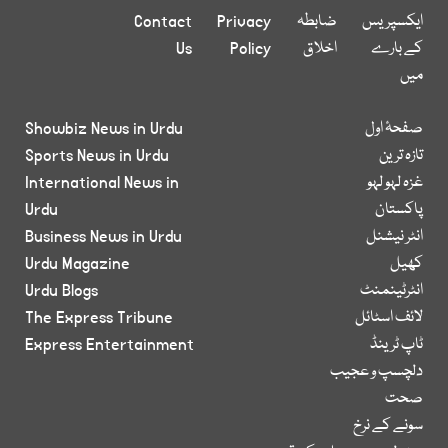
ایکسپریس
ضابطہ
Privacy
Contact
کے بارے
اخلاق
Policy
Us
میں
صفحۂ اول
Showbiz News in Urdu
تازہ ترین
Sports News in Urdu
غزہ لہو لہو
International News in
پاکستان
Urdu
انٹر نیشنل
Business News in Urdu
کھیل
Urdu Magazine
انٹرٹینمنٹ
Urdu Blogs
لائف اسٹائل
The Express Tribune
ٹاپ ٹرینڈ
Express Entertainment
دلچسپ و عجیب
صحت
سونے کے نرخ