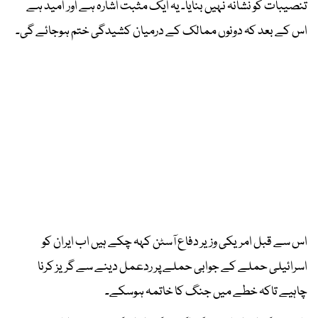
تنصیبات کو نشانہ نہیں بنایا۔ یہ ایک مثبت اشارہ ہے اور امید ہے
اس کے بعد کہ دونوں ممالک کے درمیان کشیدگی ختم ہوجائے گی۔
اس سے قبل امریکی وزیر دفاع آسٹن کہہ چکے ہیں اب ایران کو
اسرائیلی حملے کے جوابی حملے پر ردعمل دینے سے گریز کرنا
چاہیے تاکہ خطے میں جنگ کا خاتمہ ہوسکے۔