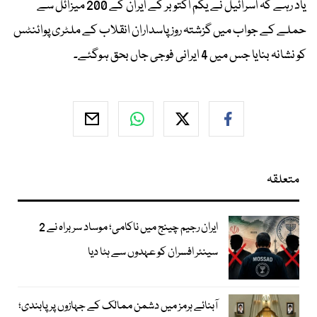
یاد رہے کہ اسرائیل نے یکم اکتوبر کے ایران کے 200 میزائل سے
حملے کے جواب میں گزشتہ روز پاسداران انقلاب کے ملٹری پوائنٹس
کو نشانہ بنایا جس میں 4 ایرانی فوجی جاں بحق ہوگئے۔
متعلقہ
ایران رجیم چینج میں ناکامی؛ موساد سربراہ نے 2
سینئر افسران کو عہدوں سے ہٹا دیا
آبنائے ہرمز میں دشمن ممالک کے جہازوں پر پابندی؛