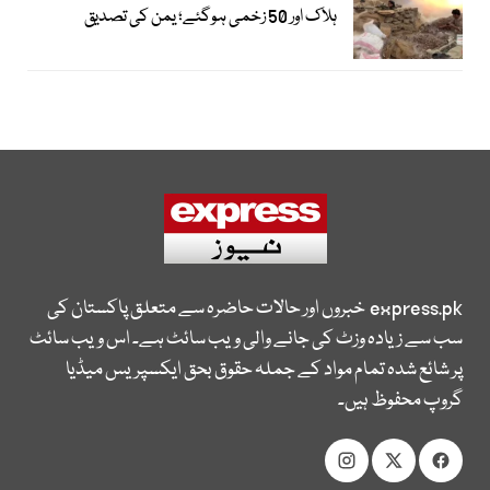
ہلاک اور 50 زخمی ہوگئے؛ یمن کی تصدیق
express.pk
خبروں اور حالات حاضرہ سے متعلق پاکستان کی
سب سے زیادہ وزٹ کی جانے والی ویب سائٹ ہے۔ اس ویب سائٹ
پر شائع شدہ تمام مواد کے جملہ حقوق بحق ایکسپریس میڈیا
گروپ محفوظ ہیں۔