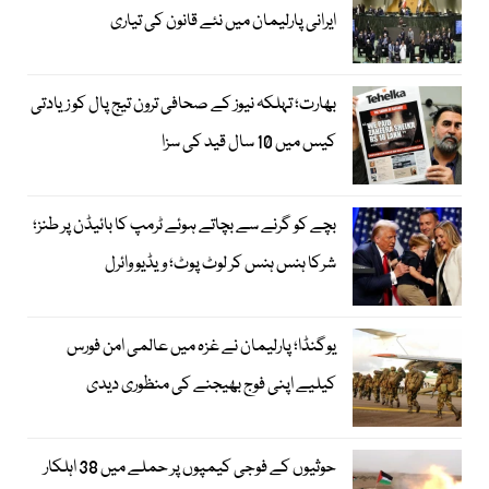
ایرانی پارلیمان میں نئے قانون کی تیاری
بھارت؛ تہلکہ نیوز کے صحافی ترون تیج پال کو زیادتی
کیس میں 10 سال قید کی سزا
بچے کو گرنے سے بچاتے ہوئے ٹرمپ کا بائیڈن پر طنز؛
شرکا ہنس ہنس کر لوٹ پوٹ؛ ویڈیو وائرل
یوگنڈا؛ پارلیمان نے غزہ میں عالمی امن فورس
کیلیے اپنی فوج بھیجنے کی منظوری دیدی
حوثیوں کے فوجی کیمپوں پر حملے میں 38 اہلکار