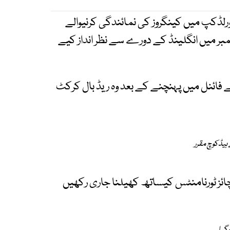
ڈیا رپورٹس کے مطابق رواں برس جون میں ٹی20 ورلڈکپ میں کینگروز کی نمائندگی کرنیوالے
مبر میں انگلینڈ کے دورے سے نظر انداز کیے
 فائنل میں پہنچنے کے بعد وہ ریڈ بال کرکٹ
ہیڈکوچ مقرر
نچائز ٹورنامنٹس کیساتھ کھیلنا جاری رکھیں