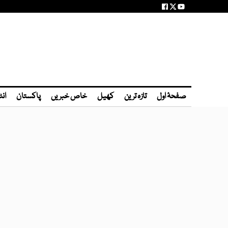
صفحۂ اول
تازہ ترین
کھیل
خاص خبریں
پاکستان
انٹ