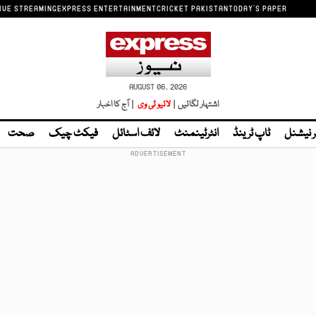
IVE STREAMING
EXPRESS ENTERTAINMENT
CRICKET PAKISTAN
TODAY'S PAPER
AUGUST 06, 2026
اشتہار لگائیں |
لائیو ٹی وی
| آج کا اخبار
ر نیشنل
ٹاپ ٹرینڈ
انٹرٹینمنٹ
لائف اسٹائل
فیکٹ چیک
صحت