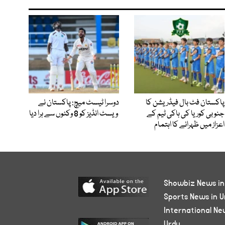
پاکستان فٹ بال فیڈریشن کا
دوسرا ٹیسٹ میچ: پاکستان نے
جنوبی کوریا کی ہاکی ٹیم کے
ویسٹ انڈیز کو 8 وکٹوں سے ہرا دیا
اعزاز میں ظہرانے کا اہتمام
Showbiz News in
Sports News in U
International Ne
Urdu