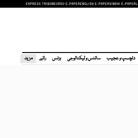
EXPRESS TRIBUNE
URDU E-PAPER
ENGLISH E-PAPER
SINDHI E-PAPER
L
دلچسپ و عجیب
سائنس و ٹیکنالوجی
بزنس
رائے
مزید