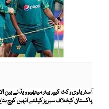
آسٹریلوی وکٹ کیپر بیٹر میتھیو ویڈ نے بین الا
پاکستان کیخلاف سیریز کیلئے انہیں کوچ بنایا