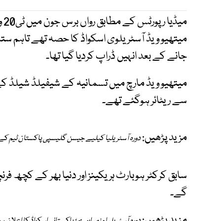
می
میتھیو ویڈ آسٹریلوی اسکواڈ کا حصہ تھے تاہم ست
جانے کے بعد انہیں ڈراپ کردیا گیا تھا۔
میتھیو ویڈ مارچ میں تسمانیہ کے شیفیلڈ شیلڈ کے
سے ریٹائر ہوگئے تھے۔
مزید پڑھیں:
دورہ آسٹریلیا کیلیے جیسن گلیسپی پاکستان ٹیم کے 
سابق کرکٹر ہوبارٹ ہریکینز اور دنیا بھر کے کچھ فر
گے۔
مزید پڑھیں: