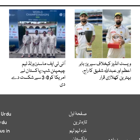
ویسٹ انڈیز کیخلاف سیریز: بابر
آئی ٹی ایف ماسٹرز ورلڈ ٹیم
اعظم اور عبداللہ شفیق کا راج،
چیمپئن شپ: پاکستان نے
بہترین کھلاڑی قرار
امریکا کو 0-3 سے شکست دے
دی
صفحۂ اول
 Urdu
تازہ ترین
rdu
غزہ لہو لہو
ws in
پاکستان