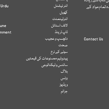
کی سب سے زیادہ
انٹر نیشنل
 Urdu
 تمام مواد کے
کھیل
انٹرٹینمنٹ
لائف اسٹائل
bune
ٹاپ ٹرینڈ
inment
دلچسپ و عجیب
Contact Us
صحت
سونے کے نرخ
پیٹرولیم مصنوعات کی قیمتیں
سائنس و ٹیکنالوجی
بلاگ
بزنس
ویڈیوز
جرائم