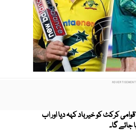
قوامی کرکٹ کو خیرباد کہہ دیا اور اب
 جائے گا۔