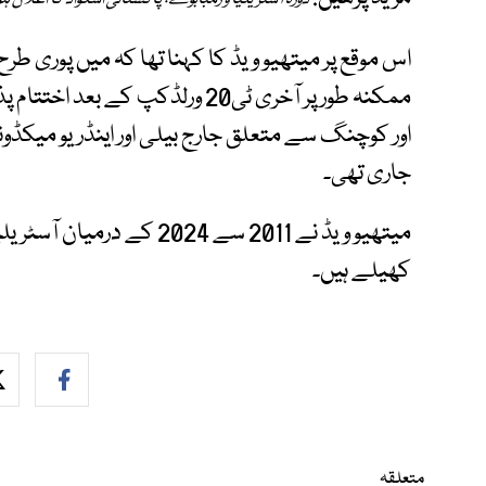
دورہ آسٹریلیا و زمبابوے؛ پاکستانی اسکواڈ کا اعلان ہ
اس موقع پر میتھیو ویڈ کا کہنا تھا کہ میں پوری طر
ممکنہ طور پر آخری ٹی20 ورلڈکپ کے 
جاری تھی۔
کھیلے ہیں۔
متعلقہ