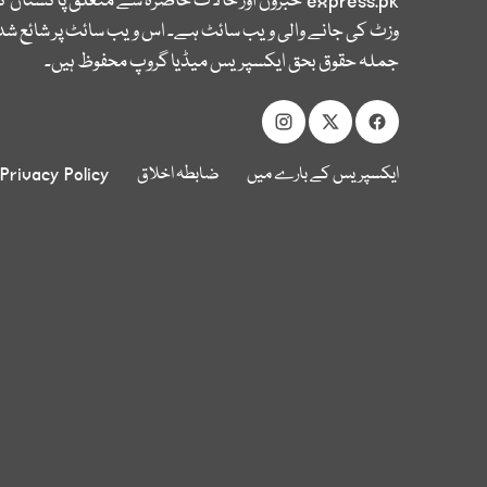
express.pk
خبروں اور حالات حاضرہ سے متعلق پاکستان 
وزٹ کی جانے والی ویب سائٹ ہے۔ اس ویب سائٹ پر شائع شدہ
جملہ حقوق بحق ایکسپریس میڈیا گروپ محفوظ ہیں۔
ایکسپریس کے بارے میں
ضابطہ اخلاق
Privacy Policy