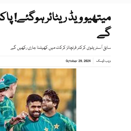
میتھیو ویڈ ریٹائر ہوگئے! پ
گے
سابق آسٹریلوی کرکٹر فرنچائز کرکٹ میں کھیلنا جاری رکھیں گے
ویب ڈیسک
October 29, 2024