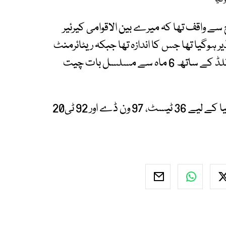
وگیا
ح سے واقف تھا کہ میرے بین الاقوامی کیرئیر
بعد اختتام پذیر ہوگیا تھا جس کا اندازہ تھا جبکہ ریٹائرمنٹ
اور کوچنگ سے متعلق جارج بیلی اور اینڈریو میکڈونلڈ کے ساتھ 6 ماہ سے مسلسل بات چیت
میتھیو ویڈ نے 2011 سے 2024 کے درمیان آسٹریلیا کے لیے 36 ٹیسٹ، 97 ون ڈے اور 92 ٹی20