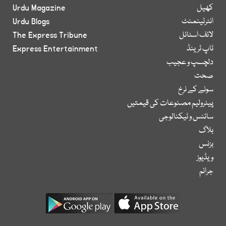
کھیل
Urdu Magazine
انٹرٹینمنٹ
Urdu Blogs
لائف اسٹائل
The Express Tribune
ٹاپ ٹرینڈ
Express Entertainment
دلچسپ و عجیب
صحت
سونے کے نرخ
پیٹرولیم مصنوعات کی قیمتیں
سائنس و ٹیکنالوجی
بلاگ
بزنس
ویڈیوز
جرائم