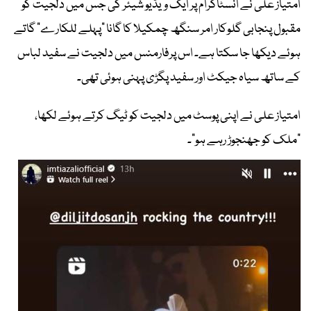
امتیاز علی نے انسٹاگرام پر ایک ویڈیو شیئر کی جس میں دلجیت کو
مقبول پنجابی گلوکار امر سنگھ چمکیلا کا گانا "پہلے للکارے" گاتے
ہوئے دیکھا جا سکتا ہے۔ اس پرفارمنس میں دلجیت نے سفید لباس
کے ساتھ سیاہ جیکٹ اور سفید پگڑی پہنی ہوئی تھی۔
امتیاز علی نے اپنی پوسٹ میں دلجیت کو ٹیگ کرتے ہوئے لکھا،
"ملک کو جھنجوڑ رہے ہو"۔