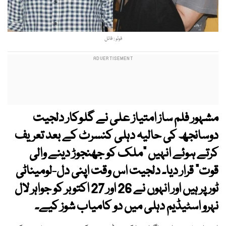
فوٹو : فائل
مشہور فلم ساز امتیاز علی نے گلوکار دلجیت
دوسانجھ کی حالیہ دہلی کنسرٹ کے بعد تعریف
کرتے ہوئے انہیں "ملک کو جھنجوڑ دینے والی
قوت" قرار دیا۔ دلجیت اس وقت اپنی دل-لومیناٹی
ٹور پر ہیں اور انہوں نے 26 اور 27 اکتوبر کو جواہر لال
نہرو اسٹیڈیم دہلی میں دو کامیاب شوز کیے۔