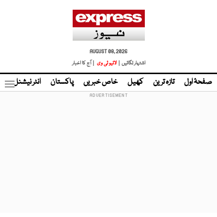
AUGUST 08, 2026
اشتہار لگائیں |
لائیو ٹی وی
| آج کا اخبار
صفحۂ اول
تازہ ترین
کھیل
خاص خبریں
پاکستان
انٹر نیشنل
ٹا