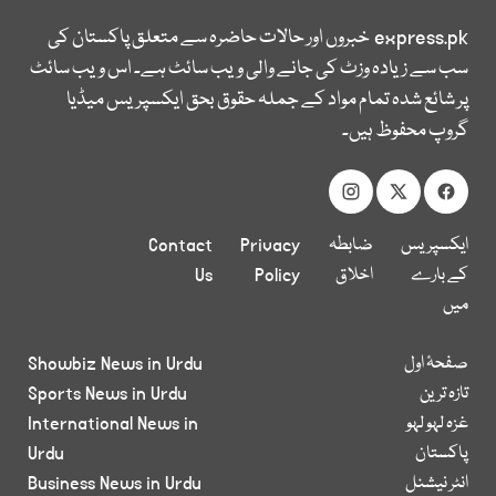
express.pk
خبروں اور حالات حاضرہ سے متعلق پاکستان کی
سب سے زیادہ وزٹ کی جانے والی ویب سائٹ ہے۔ اس ویب سائٹ
پر شائع شدہ تمام مواد کے جملہ حقوق بحق ایکسپریس میڈیا
گروپ محفوظ ہیں۔
ایکسپریس
ضابطہ
Privacy
Contact
کے بارے
اخلاق
Policy
Us
میں
صفحۂ اول
Showbiz News in Urdu
تازہ ترین
Sports News in Urdu
غزہ لہو لہو
International News in
پاکستان
Urdu
انٹر نیشنل
Business News in Urdu