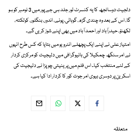
دلجیت دوسانجھ کا یہ کنسرٹ ٹور جلد ہی جے پور میں 3 نومبر کو ہو
گا، اس کے بعد وہ چندی گڑھ، گوہاٹی، پونے، اندور، بنگلور، کولکتہ،
لکھنؤ، حیدرآباد اور احمد آباد میں بھی اپنے شوز کریں گے۔
امتیاز علی نے اپنے ایک پچھلے انٹرویو میں بتایا کہ کس طرح انہوں
نے امر سنگھ چمکیلا کی بائیوگرافی میں دلیجیت کو مرکزی کردار
کے لئے منتخب کیا۔ اس فلم میں پرینیتی چوپڑا نے دلیجیت کی
اسکرین پر دوسری بیوی امر جوت کور کا کردار ادا کیا ہے۔
متعلقہ