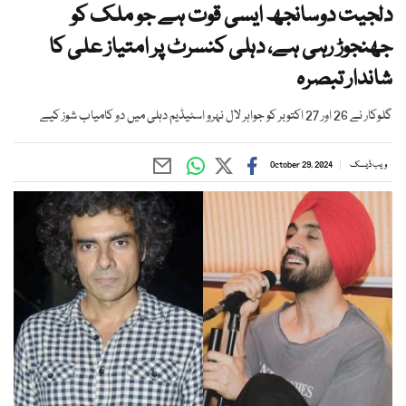
دلجیت دوسانجھ ایسی قوت ہے جو ملک کو
جھنجوڑ رہی ہے، دہلی کنسرٹ پر امتیاز علی کا
شاندار تبصرہ
گلوکار نے 26 اور 27 اکتوبر کو جواہر لال نہرو اسٹیڈیم دہلی میں دو کامیاب شوز کیے
ویب ڈیسک
October 29, 2024