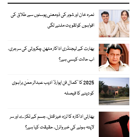
نمرہ خان اور شوہر کی ذومعنی پوسٹوں سے طلاق کی
افواہوں کو تقویت ملنے لگی
بھارت کے لیجنڈری اداکار متھن چکرورتی کی سرجری،
اب حالت کیسی ہے؟
2025 کا ’کمال فن ایوارڈ‘ ادیب عبدالرحمٰن براہوی
کو دینے کا فیصلہ
بھارتی اداکارہ کا لرزہ خیز قتل، جسم کے ٹکڑے اور سر
لاپتہ ہونے کی خبر وائرل، حقیقت کیا ہے؟