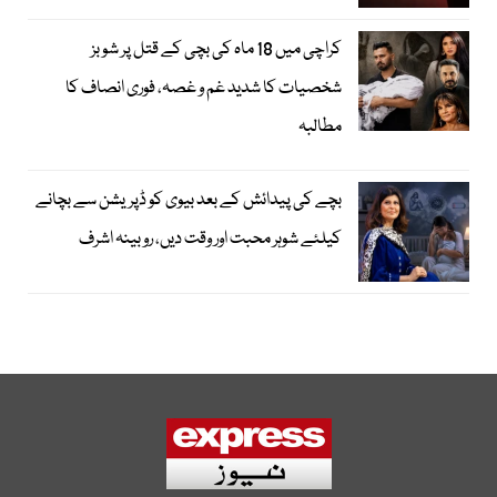
کراچی میں 18 ماہ کی بچی کے قتل پر شوبز
شخصیات کا شدید غم و غصہ، فوری انصاف کا
مطالبہ
بچے کی پیدائش کے بعد بیوی کو ڈپریشن سے بچانے
کیلئے شوہر محبت اور وقت دیں، روبینہ اشرف