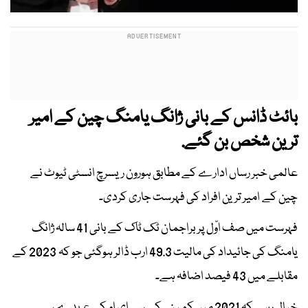
بائٹ ڈانس کے بانی ژانگ یامنگ چین کے امیر
ترین شخص بن گئے.
عالمی خبر رساں ادارے کے مطابق ہورون ریسرچ انسٹی ٹیوٹ نے
چین کے امیر ترین افراد کی فہرست جاری کردی۔
فہرست میں صف اوّل پر براجمان ٹک ٹاک کے بانی 41 سالہ ژانگ
یامنگ کی جائیداد کی مالیت 49.3 ارب ڈالر ہوگئی جو کہ 2023 کے
مقابلے میں 43 فیصد اضافہ ہے۔
خیال رہے کہ 2021 میں کمپنی کے سی ای او کے عہدے سے