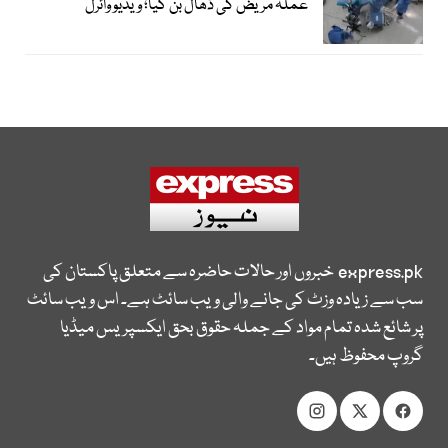
عملہ مریض کی ڈھال بن گیا؛ ویڈیو وائرل
express.pk
خبروں اور حالات حاضرہ سے متعلق پاکستان کی
سب سے زیادہ وزٹ کی جانے والی ویب سائٹ ہے۔ اس ویب سائٹ
پر شائع شدہ تمام مواد کے جملہ حقوق بحق ایکسپریس میڈیا
گروپ محفوظ ہیں۔