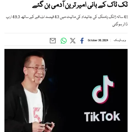
ٹک ٹاک کے بانی امیر ترین آدمی بن گئے
41 سالہ ژانگ یامنگ کی جائیداد کی مالیت میں 43 فیصد اضافے کے ساتھ 49.3 ارب
ڈالر ہوگئی
ویب ڈیسک
October 30, 2024