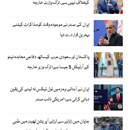
کیخلاف نہیں ہے، ترک وزارت خارجہ
ایران کے صدر نے موجودہ وقت کو مذاکرات کیلئے
بہترین قرار دے دیا
پاکستان اور سعودی عرب کیساتھ دفاعی معاہدہ نیٹو
کے آرٹیکل 5 جیسا ہے؛ ترک وزیر خارجہ
ایران نے آبنائے ہرمز میں ٹول ٹیکس نہ لینے کی یقین
دہانی کرائی ہے؛ امریکی نائب صدر
جاپان میں زلزلے سے لرزتے آپریشن تھیٹر میں طبی