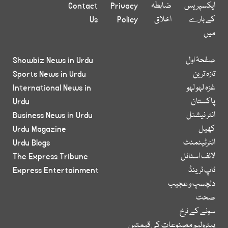
ایکسپریس
ضابطہ
Privacy
Contact
کے بارے
اخلاق
Policy
Us
میں
صفحۂ اول
Showbiz News in Urdu
تازہ ترین
Sports News in Urdu
غزہ لہو لہو
International News in
پاکستان
Urdu
انٹر نیشنل
Business News in Urdu
کھیل
Urdu Magazine
انٹرٹینمنٹ
Urdu Blogs
لائف اسٹائل
The Express Tribune
ٹاپ ٹرینڈ
Express Entertainment
دلچسپ و عجیب
صحت
سونے کے نرخ
پیٹرولیم مصنوعات کی قیمتیں