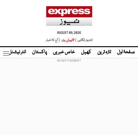
AUGUST 09, 2026
اشتہار لگائیں |
لائیو ٹی وی
| آج کا اخبار
صفحۂ اول
تازہ ترین
کھیل
خاص خبریں
پاکستان
انٹر نیشنل
ٹا