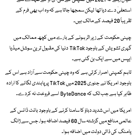
استعفیٰ دے دیا تھا لیکن سمجھا جاتا ہے کہ وہ اب بھی فرم کے
تقریباً 20 فیصد کے مالک ہیں۔
چینی حکومت کے زیر اثر ہونے کے بارے میں کچھ ممالک میں
گہری تشویش کے باوجود TikTok دنیا کی مقبول ترین سوشل میڈیا
ایپس میں سے ایک بن گئی ہے۔
تاہم کمپنی اصرار کرتی ہے کہ وہ چینی حکومت سے آزاد ہے اس کے
باوجود امریکا نے جنوری 2025 میں TikTok پر پابندی لگانے کا ارادہ
ظاہر کیا ہے جب تک کہ ByteDance اسے فروخت نہ کردے۔
امریکا میں اس شدید دباؤ کا سامنا کرنے کے باوجود بائٹ ڈانس کے
عالمی منافع میں گزشتہ سال 60 فیصد اضافہ ہوا، جس سے ژانگ
یامنگ کی ذاتی دولت میں اضافہ ہوا۔