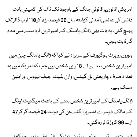
امریکی اثاثوں پر قانونی جنگ کے باوجود ٹک ٹاک کی کمپنی بائٹ
ڈانس کی عالمی آمدنی گزشتہ سال 30 فیصد بڑھ کر 110 ارب ڈالر تک
پہنچ گئی۔ یہ بات بھی ژانگ یامنگ کے امیر ترین فرد بننے میں مدد
گار ثابت ہوئی۔
ہورون روپرٹ ہوگیورف کے سربراہ نے کہا کہ ژانگ یامنگ چین میں
امیر ترین شخص بننے والے 18 ویں شخص ہیں جب کہ امریکا میں یہ
تعداد صرف چار یعنی بل گیٹس، وارن بفیٹ، جیف بیزوس اور ایلون
مسک ہے۔
ژانگ یامنگ کے امیر ترین شخص بننے کے باعث میگنیٹ ژونگ
کے مالک دوسرے نمبر پر آ گئے جن کی دولت 24 فیصد گر کر 47
ارب 90 کروڑ ڈالر رہ گئی۔
فہرست میں تیسرے نمبر پر ٹینسنٹ کے بانی پونی ما ہیں جبکہ پی