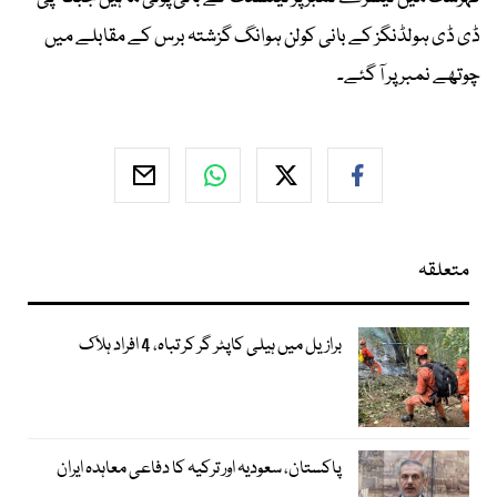
ڈی ڈی ہولڈنگز کے بانی کولن ہوانگ گزشتہ برس کے مقابلے میں
چوتھے نمبر پر آ گئے۔
متعلقہ
برازیل میں ہیلی کاپٹر گر کر تباہ، 4 افراد ہلاک
پاکستان، سعودیہ اور ترکیہ کا دفاعی معاہدہ ایران