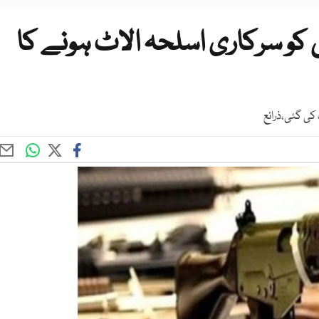
 کو سرکاری اسلحہ الاٹ ہونے کا
کی گئی،ذرائع