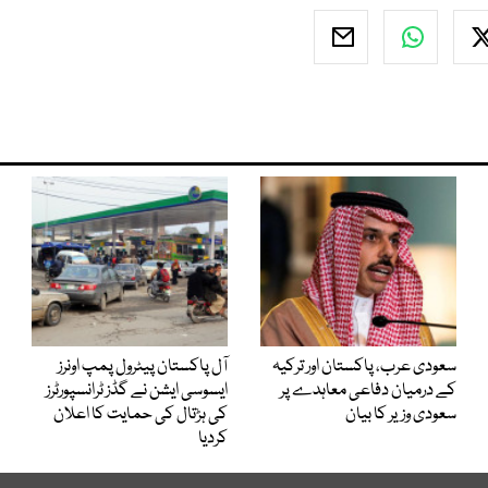
سعودی عرب، پاکستان اور ترکیہ
آل پاکستان پیٹرول پمپ اونرز
کے درمیان دفاعی معاہدے پر
ایسوسی ایشن نے گڈز ٹرانسپورٹرز
سعودی وزیر کا بیان
کی ہڑتال کی حمایت کا اعلان
کردیا