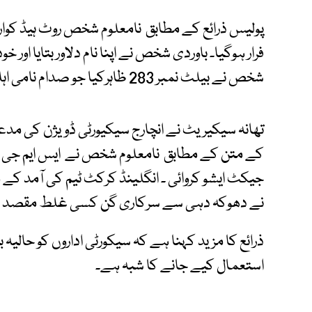
پولیس ذرائع کے مطابق نامعلوم شخص روٹ ہیڈ کوارٹ
فرار ہوگیا۔ باوردی شخص نے اپنا نام دلاور بتایا اور خود
شخص نے بیلٹ نمبر 283 ظاہرکیا جو صدام نامی اہلکار کا ہے۔
تھانہ سیکیریٹ نے انچارج سیکیورٹی ڈویژن کی مدع
جیکٹ ایشو کروائی ۔ انگلینڈ کرکٹ ٹیم کی آمد کے مو
نے دھوکہ دہی سے سرکاری گن کسی غلط مقصد کے
ذرائع کا مزید کہنا ہے کہ سیکورٹی اداروں کو حالی
استعمال کیے جانے کا شبہ ہے۔