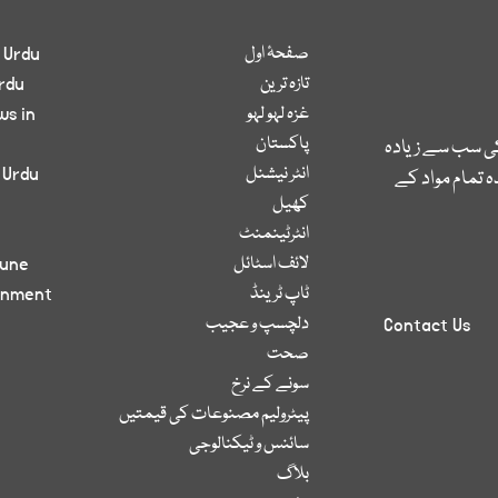
صفحۂ اول
 Urdu
تازہ ترین
rdu
غزہ لہو لہو
ws in
پاکستان
کی سب سے زیادہ
انٹر نیشنل
 Urdu
 تمام مواد کے
کھیل
انٹرٹینمنٹ
لائف اسٹائل
bune
ٹاپ ٹرینڈ
inment
دلچسپ و عجیب
Contact Us
صحت
سونے کے نرخ
پیٹرولیم مصنوعات کی قیمتیں
سائنس و ٹیکنالوجی
بلاگ