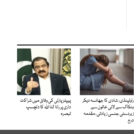
راولپنڈی: شادی کا جھانسہ دیکر
پیپلز پارٹی کی وفاق میں شراکت
بنکاک سے لائی خاتون سے
داری پر رانا ثنا اللہ کا دلچسپ
زبردستی جنسی زیادتی، مقدمہ
تبصرہ
درج