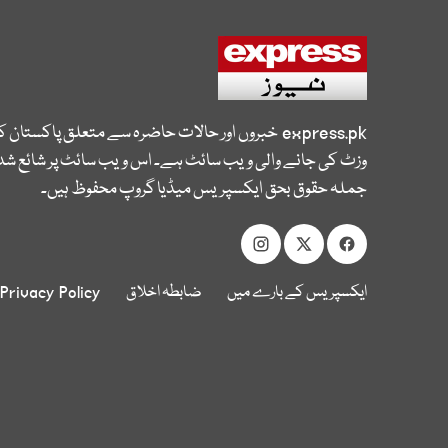
express.pk
خبروں اور حالات حاضرہ سے متعلق پاکستان 
وزٹ کی جانے والی ویب سائٹ ہے۔ اس ویب سائٹ پر شائع شدہ
جملہ حقوق بحق ایکسپریس میڈیا گروپ محفوظ ہیں۔
ایکسپریس کے بارے میں
ضابطہ اخلاق
Privacy Policy