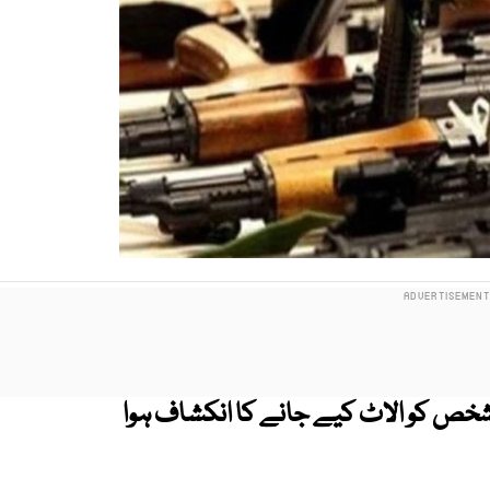
 شخص کو الاٹ کیے جانے کا انکشاف ہوا