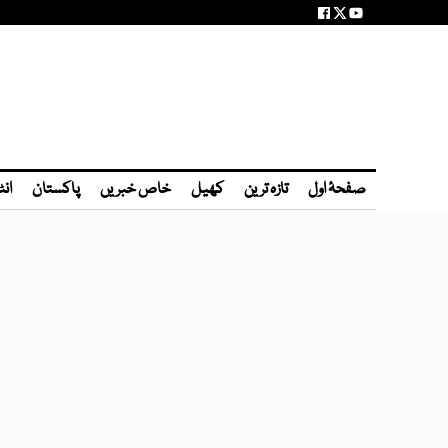
صفحۂ اول
تازہ ترین
کھیل
خاص خبریں
پاکستان
انٹ