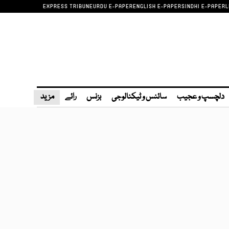
EXPRESS TRIBUNE
URDU E-PAPER
ENGLISH E-PAPER
SINDHI E-PAPER
L
دلچسپ و عجیب
سائنس و ٹیکنالوجی
بزنس
رائے
مزید