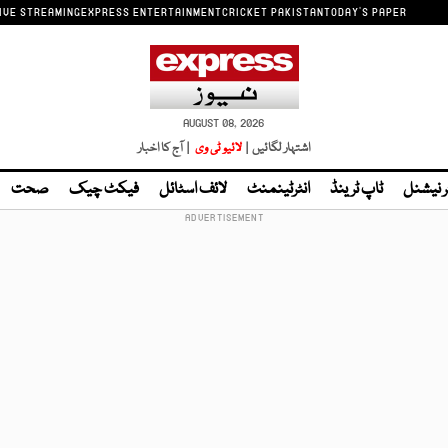
IVE STREAMING
EXPRESS ENTERTAINMENT
CRICKET PAKISTAN
TODAY'S PAPER
AUGUST 08, 2026
اشتہار لگائیں |
لائیو ٹی وی
| آج کا اخبار
ر نیشنل
ٹاپ ٹرینڈ
انٹرٹینمنٹ
لائف اسٹائل
فیکٹ چیک
صحت