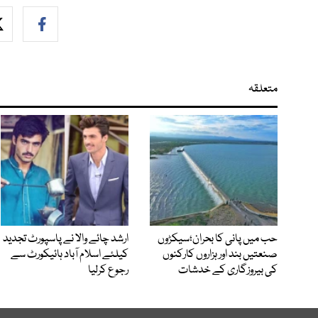
متعلقہ
حب میں پانی کا بحران؛سیکڑوں
ارشد چائے والا نے پاسپورٹ تجدید
صنعتیں بند اور ہزاروں کارکنوں
کیلئے اسلام آباد ہائیکورٹ سے
کی بیروزگاری کے خدشات
رجوع کرلیا