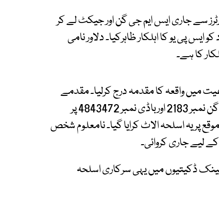
رز سے جاری ایس ایم جی گن اور جیکٹ لے کر
 کو ایس پی یو کا اہلکار ظاہرکیا۔ دلاور نامی
یت میں واقعہ کا مقدمہ درج کرلیا۔ مقدمے
کے متن کے مطابق نامعلوم شخص نے ایس ایم جی گن نمبر 2183 اورباڈی نمبر 4843472 پر
قع پر یہ اسلحہ الاٹ کرایا گیا۔ نامعلوم شخص
 لیے جاری کروائی۔
ہ بینک ڈکیتیوں میں یہی سرکاری اسلحہ