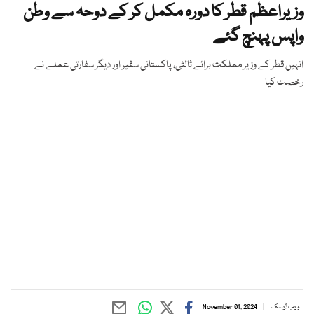
وزیراعظم قطر کا دورہ مکمل کر کے دوحہ سے وطن
واپس پہنچ گئے
انہیں قطر کے وزیر مملکت برائے ثالثی، پاکستانی سفیر اور دیگر سفارتی عملے نے
رخصت کیا
ویب ڈیسک
November 01, 2024