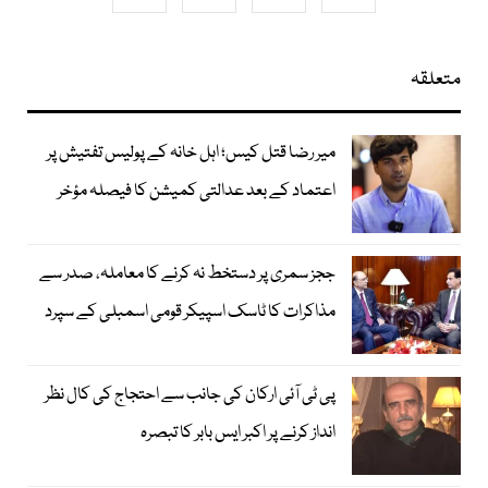
متعلقہ
میر رضا قتل کیس؛ اہل خانہ کے پولیس تفتیش پر
اعتماد کے بعد عدالتی کمیشن کا فیصلہ مؤخر
ججز سمری پر دستخط نہ کرنے کا معاملہ، صدر سے
مذاکرات کا ٹاسک اسپیکر قومی اسمبلی کے سپرد
پی ٹی آئی ارکان کی جانب سے احتجاج کی کال نظر
انداز کرنے پر اکبر ایس بابر کا تبصرہ