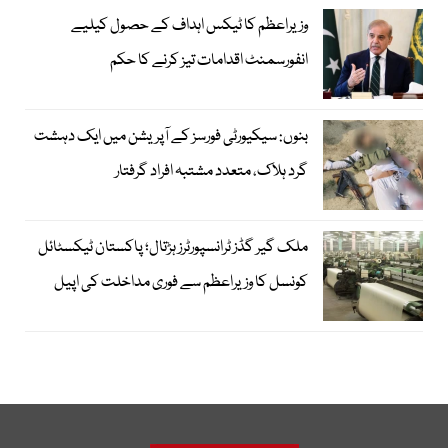
وزیراعظم کا ٹیکس اہداف کے حصول کیلیے
انفورسمنٹ اقدامات تیز کرنے کا حکم
بنوں: سیکیورٹی فورسز کے آپریشن میں ایک دہشت
گرد ہلاک، متعدد مشتبہ افراد گرفتار
ملک گیر گڈز ٹرانسپورٹرز ہڑتال؛ پاکستان ٹیکسٹائل
کونسل کا وزیراعظم سے فوری مداخلت کی اپیل