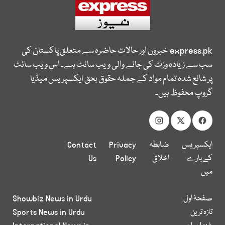
express.pk
خبروں اور حالات حاضرہ سے متعلق پاکستان کی
سب سے زیادہ وزٹ کی جانے والی ویب سائٹ ہے۔ اس ویب سائٹ
پر شائع شدہ تمام مواد کے جملہ حقوق بحق ایکسپریس میڈیا
گروپ محفوظ ہیں۔
ایکسپریس
ضابطہ
Privacy
Contact
کے بارے
اخلاق
Policy
Us
میں
صفحۂ اول
Showbiz News in Urdu
تازہ ترین
Sports News in Urdu