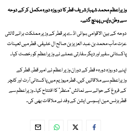
وزیراعظم محمد شہباز شریف قطر کا دو روزہ دورہ مکمل کر کے دوحہ
سے وطن واپس پہنچ گئے۔
دوحہ کے بین الاقوامی ہوائی اڈے پر قطر کے وزیر مملکت برائے ثالثی
عزت مآب محمد بن عبد العزیز بن صالح ال خلیفی، قطر میں تعینات
پاکستانی سفیر اور دیگر سفارتی عملے نے وزیراعظم کو رخصت کیا۔
اپنے دو روزہ دورہء قطر کے دوران وزیر اعظم نے امیر قطر، قطر کے
وزیراعظم سے ملاقاتیں کیں، قطر میوزیم میں پاکستانی آرٹ اور کلچر
کے فروغ کے حوالے سے نمائش "منظر" کا افتتاح کیا۔ وزیراعظم سے
قطر بزنس مین ایسوسی ایشن کے وفد نے ملاقات بھی کی۔