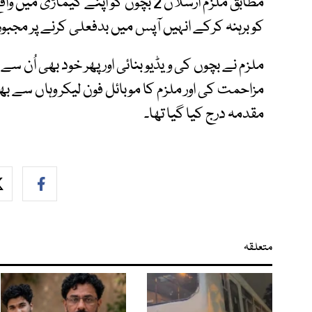
مطابق ملزم ارسلان 2 بچوں کو اپنے کیم
کو برہنہ کرکے انہیں آپس میں بدفعلی کرنے پر مجبور 
ملزم نے بچوں کی ویڈیو بنائی اور پھر خود بھی اُن س
مزاحمت کی اور ملزم کا موبائل فون لیکر وہاں سے
مقدمہ درج کیا گیا تھا۔
متعلقہ