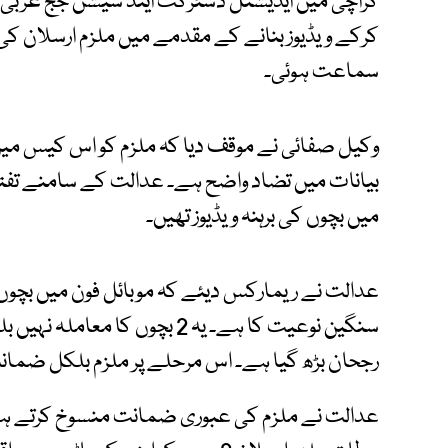
کراچی میں ایڈیشنل ڈسٹرکٹ اینڈ سیشن جج غربی 
کرکے ویڈیوز بنانے کے مقدمے میں ملزم ارسلان کی
سماعت ہوئی۔
وکیل صفائی نے موقف دیا کہ ملزم کو اس کیس میں
بیانات میں تضاد واضح ہے۔ عدالت کے سامنے تفتی
میں بچوں کی برہنہ ویڈیوز تھیں۔
عدالت نے ریمارکس دیئے کہ موبائل فون میں بچوں کی
سنگین نوعیت کا ہے۔ یہ 2 بچوں 
رجحان بڑھ گیا ہے۔ اس مرحلے پر ملزم بلکل ضمانت
عدالت نے ملزم کی عبوری ضمانت منسوخ کرتے ہوئ