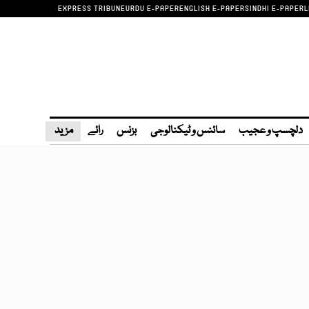
EXPRESS TRIBUNE
URDU E-PAPER
ENGLISH E-PAPER
SINDHI E-PAPER
L
دلچسپ و عجیب
سائنس و ٹیکنالوجی
بزنس
رائے
مزید