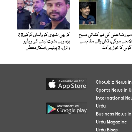
میر رضا علی کی قبر کشائی صبح
کراچی: شہری کو ہراساں کرکے30
9 بجے ہوگی، لاش والے مقام سے
ہزارروپے رشوت لینے کی ویڈیو
گولی کا خول برآمد
وائرل، 3 پولیس اہلکار معطل
Showbiz News in
Sports News in U
International Ne
Urdu
Business News in
Urdu Magazine
Urdu Blogs