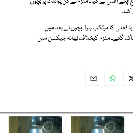
اڑی میں واقع اپنے آفس لے گیا۔ ملزم نے گن پوائنٹ پر بچوں
کیا۔
ے بدفعلی کا مرتکب ہوا۔ بچوں نے بعد میں
 بھاگ گئے۔ ملزم کیخلاف تھانہ جیکسن میں