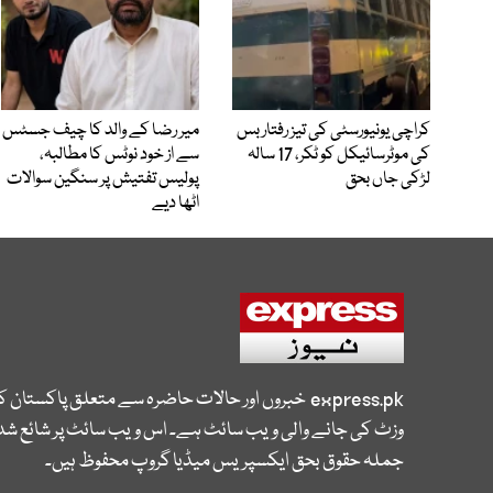
کراچی یونیورسٹی کی تیز رفتار بس
میر رضا کے والد کا چیف جسٹس
کی موٹرسائیکل کو ٹکر، 17 سالہ
سے از خود نوٹس کا مطالبہ،
لڑکی جاں بحق
پولیس تفتیش پر سنگین سوالات
اٹھا دیے
express.pk
خبروں اور حالات حاضرہ سے متعلق پاکستان 
وزٹ کی جانے والی ویب سائٹ ہے۔ اس ویب سائٹ پر شائع شدہ
جملہ حقوق بحق ایکسپریس میڈیا گروپ محفوظ ہیں۔