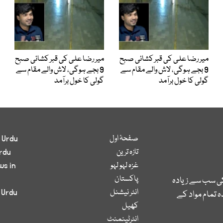
میر رضا علی کی قبر کشائی صبح
میر رضا علی کی قبر کشائی صبح
9 بجے ہوگی، لاش والے مقام سے
9 بجے ہوگی، لاش والے مقام سے
گولی کا خول برآمد
گولی کا خول برآمد
صفحۂ اول
 Urdu
تازہ ترین
rdu
غزہ لہو لہو
ws in
پاکستان
کی سب سے زیادہ
انٹر نیشنل
 Urdu
 تمام مواد کے
کھیل
انٹرٹینمنٹ