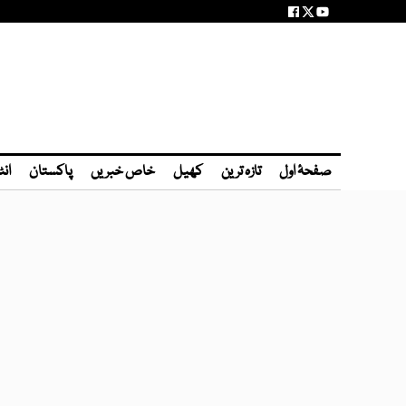
صفحۂ اول
تازہ ترین
کھیل
خاص خبریں
پاکستان
انٹ