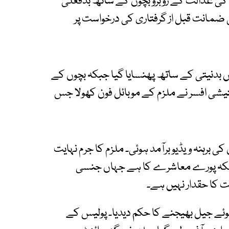
کی عدالت کے روبرو بچوں کے ساتھ بدفعلی
 ضمانت قبل از گرفتاری کی درخواست پر
 بدنیتی کے ساتھ پھنسایا گیا جبکہ بچوں کے
شی افسر نے ملزم کے موبائل فون کھولا جس
 برہنہ ویڈیو برآمد ہوئی۔ ملزم کا جرم نہایت
کا معاملہ نہیں بلکہ پورے معاشرے کا ہے جہاں جنسی
 کا حقدار نہیں ہے۔
ے جیل بھیجنے کا حکم دیدیا۔ پولیس کے