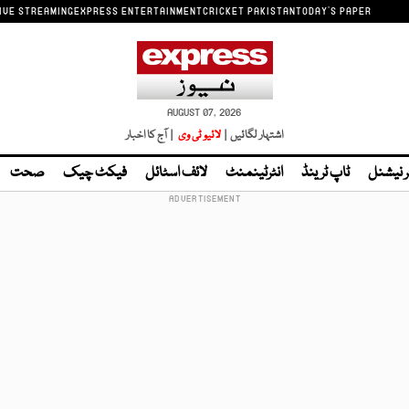
IVE STREAMING
EXPRESS ENTERTAINMENT
CRICKET PAKISTAN
TODAY'S PAPER
AUGUST 07, 2026
اشتہار لگائیں |
لائیو ٹی وی
| آج کا اخبار
ر نیشنل
ٹاپ ٹرینڈ
انٹرٹینمنٹ
لائف اسٹائل
فیکٹ چیک
صحت