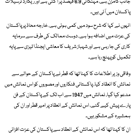
جانب گامزن ہے، مہنگائی 6.9 فیصد پر آ گئی ہے اور ریکارڈ ترسیلات
پاکستان میں آئی ہیں۔
انہوں نے کہا کہ شرح سود میں کمی ہوئی ہے، خارجہ محاذ پر پاکستان
کی عزت میں اضافہ ہوا ہے، دوست ممالک کی طرف سے سرمایہ
کاری کی جا رہی ہے اور شہباز شریف کا معاشی ایجنڈا تیزی سے پایہ
تکمیل کو پہنچ رہا ہے۔
وفاقی وزیر اطلاعات کا کہنا تھا کہ قطر نے پاکستان کے حوالے سے
نمائش کا انعقاد کیا، پاکستانی فنکاروں اور مصوروں کو اس نمائش میں
مدعو کیا گیا، نمائش میں 1947 سے اب تک کے پاکستان کے فن
پارے پیش کیے گئے، اس نمائش کے انعقاد پر امیر قطر اور ان کی
ہمشیرہ کے مشکور ہیں۔
ان کا کہنا تھا کہ اس نمائش کے انعقاد سے پاکستان کی عزت افزائی