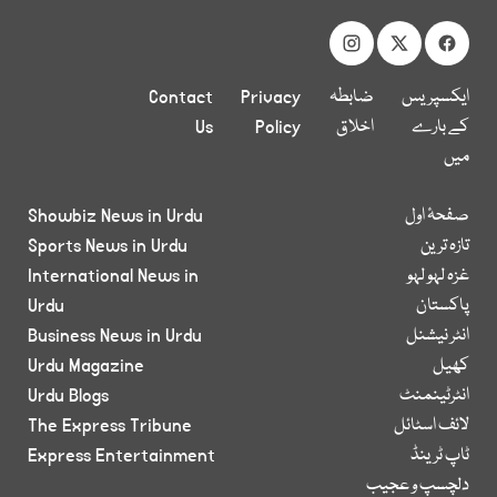
ایکسپریس
ضابطہ
Privacy
Contact
کے بارے
اخلاق
Policy
Us
میں
صفحۂ اول
Showbiz News in Urdu
تازہ ترین
Sports News in Urdu
غزہ لہو لہو
International News in
پاکستان
Urdu
انٹر نیشنل
Business News in Urdu
کھیل
Urdu Magazine
انٹرٹینمنٹ
Urdu Blogs
لائف اسٹائل
The Express Tribune
ٹاپ ٹرینڈ
Express Entertainment
دلچسپ و عجیب