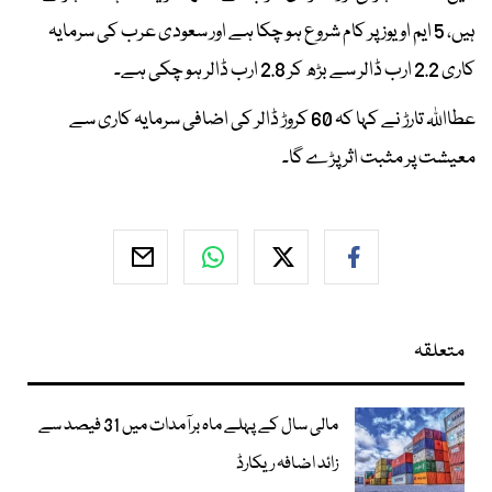
ہیں، 5 ایم او یوز پر کام شروع ہو چکا ہے اور سعودی عرب کی سرمایہ
کاری 2.2 ارب ڈالر سے بڑھ کر 2.8 ارب ڈالر ہو چکی ہے۔
عطااللہ تارڑ نے کہا کہ 60 کروڑ ڈالر کی اضافی سرمایہ کاری سے
معیشت پر مثبت اثر پڑے گا۔
متعلقہ
مالی سال کے پہلے ماہ برآمدات میں 31 فیصد سے
زائد اضافہ ریکارڈ