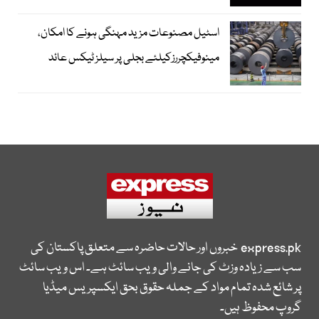
اسٹیل مصنوعات مزید مہنگی ہونے کا امکان،
مینوفیکچررزکیلئے بجلی پر سیلز ٹیکس عائد
express.pk
خبروں اور حالات حاضرہ سے متعلق پاکستان کی
سب سے زیادہ وزٹ کی جانے والی ویب سائٹ ہے۔ اس ویب سائٹ
پر شائع شدہ تمام مواد کے جملہ حقوق بحق ایکسپریس میڈیا
گروپ محفوظ ہیں۔