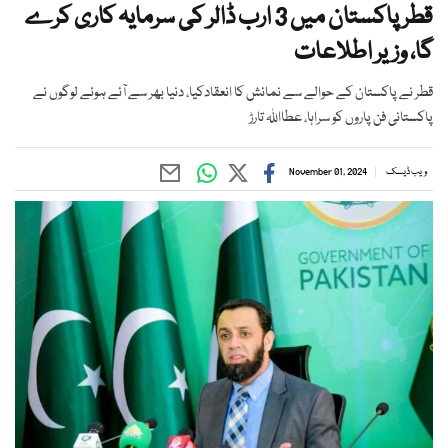
قطر پاکستان میں 3 ارب ڈالر کی سرمایہ کاری کرے
گا، وزیر اطلاعات
قطر نے پاکستان کے حوالے سے نمائش کا انعقادکیا، دنیا بھر سے آئے ہوئے لوگوں نے
پاکستانی فن پاروں کو سراہا، عطااللہ تارڑ
ویب ڈیسک
November 01, 2024