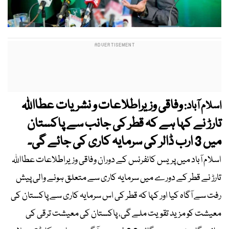
وفاقی وزیراطلاعات و نشریات عطااللہ
اسلام آباد:
تارڑ نے کہا ہے کہ قطر کی جانب سے پاکستان
میں 3 ارب ڈالر کی سرمایہ کاری کی جائے گی۔
اسلام آباد میں پریس کانفرنس کے دوران وفاقی وزیراطلاعات عطااللہ
تارڑ نے قطر کے دورے میں سرمایہ کاری سے متعلق ہونے والی پیش
رفت سے آگاہ کیا اور کہا کہ قطر کی اس سرمایہ کاری سے پاکستان کی
معیشت کو مزید تقویت ملے گی، پاکستان کی معیشت ترقی کی