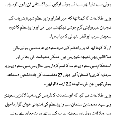
ہوئی ہے، دنیا بھر سے آئے ہوئے لوگوں نے پاکستانی فن پاروں کو سراہا۔
وزیر اطلاعات کا کہنا تھا کہ امیر قطر اور وزیراعظم شہباز شریف کے
درمیان غیر روایتی گرم جوشی دیکھنے میں آئی اور وزیراعظم کا دورہ
سعودی عرب اور قطر انتہائی کامیاب رہا۔
ان کا کہنا تھا کہ وزیراعظم کے دورہ سعودی عرب میں ہونے والی
ملاقاتیں بھی نتیجہ خیز رہی ہیں، ملکی معیشت کی بحالی اور
استحکام میں سعودی عرب کا اہم کردار ہے، حال ہی میں سعودی وزیر
سرمایہ کاری پاکستان آئے، یہاں 27 مفاہمت کی یادداشتیں دستخط
ہوئی تھیں جن کی مالیت 2.2 ارب ڈالر تھی۔
وزیر اطلاعات نے کہا کہ انوسٹمنٹ کانفرنس کی سائیڈ لائنز پر سعودی
ولی عہد محمد بن سلمان سے وزیراعظم کی انتہائی خوش گوار ماحول
میں ملاقات ہوئی اور سعودی عرب کے ساتھ مزید معاہدے ہوئے