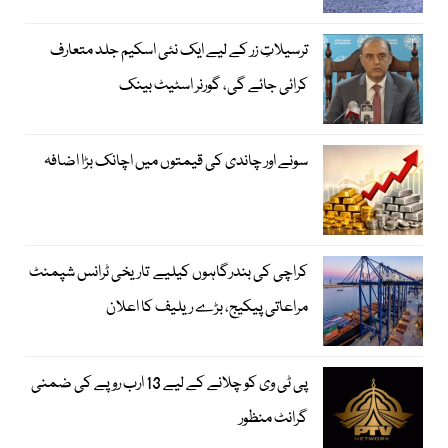
ترسیلاتِ زر کے لیے ایک نئی اسکیم جلد متعارف
کرائی جائے گی، گورنر اسٹیٹ بینک
سونے اور چاندی کی قیمتوں میں اچانک بڑا اضافہ
کراچی کی بندرگاہوں کیلیے تاریخی ٹرانس شپمنٹ
مراعاتی پیکیج، بڑے ریلیف کا اعلان
پی ٹی وی کو چلانے کے لیے 13 ارب روپے کی ضمنی
گرانٹ منظور