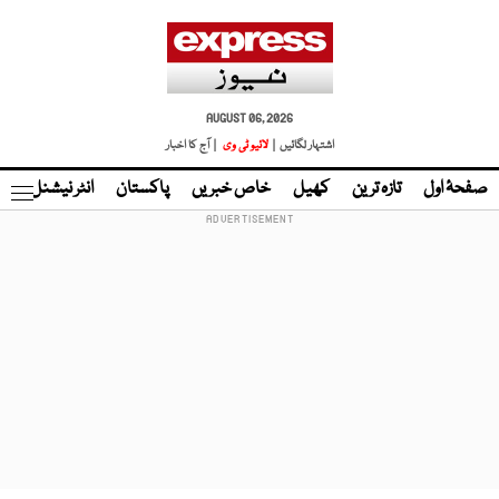
AUGUST 06, 2026
اشتہار لگائیں |
لائیو ٹی وی
| آج کا اخبار
صفحۂ اول
تازہ ترین
کھیل
خاص خبریں
پاکستان
انٹر نیشنل
ٹا