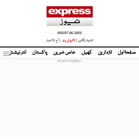
AUGUST 06, 2026
اشتہار لگائیں |
لائیو ٹی وی
| آج کا اخبار
صفحۂ اول
تازہ ترین
کھیل
خاص خبریں
پاکستان
انٹر نیشنل
ٹا