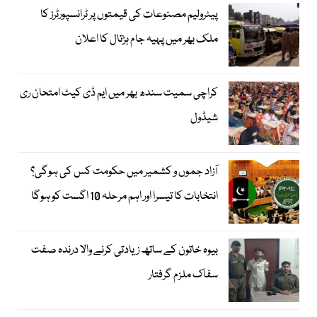
پیٹرولیم مصنوعات کی قیمتوں پر ٹرانسپورٹرز کا
ملک بھر میں پہیہ جام ہڑتال کا اعلان
کراچی سمیت سندھ بھر میں ایم ڈی کیٹ امتحان ری
شیڈول
آزاد جموں و کشمیر میں حکومت کس کی ہوگی؟
انتخابات کا تیسرا اور اہم مرحلہ 10 اگست کو ہوگا
بیوہ خاتون کے ساتھ زیادتی کرنے والا درندہ صفت
سفاک ملزم گرفتار