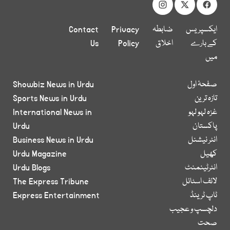
ایکسپریس
ضابطہ
Privacy
Contact
کے بارے
اخلاق
Policy
Us
میں
صفحۂ اول
Showbiz News in Urdu
تازہ ترین
Sports News in Urdu
غزہ لہو لہو
International News in
پاکستان
Urdu
انٹر نیشنل
Business News in Urdu
کھیل
Urdu Magazine
انٹرٹینمنٹ
Urdu Blogs
لائف اسٹائل
The Express Tribune
ٹاپ ٹرینڈ
Express Entertainment
دلچسپ و عجیب
صحت