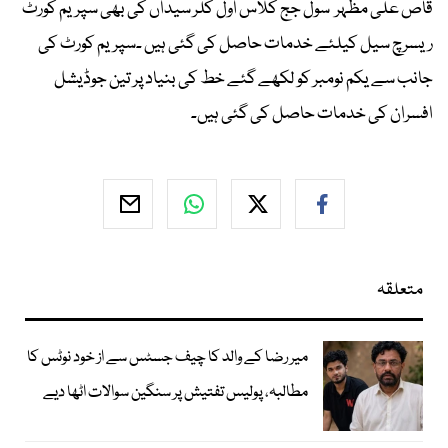
قاص علی مظہر سول جج کلاس اول کلر سیداں کی بھی سپریم کورٹ
ریسرچ سیل کیلئے خدمات حاصل کی گئی ہیں ۔سپریم کورٹ کی
جانب سے یکم نومبر کو لکھے گئے خط کی بنیاد پر تین جوڈیشل
افسران کی خدمات حاصل کی گئی ہیں۔
متعلقہ
میر رضا کے والد کا چیف جسٹس سے از خود نوٹس کا
مطالبہ، پولیس تفتیش پر سنگین سوالات اٹھا دیے