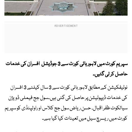
سپریم کورٹ میں لاہور ہائی کورٹ سے 3 جوڈیشل افسران کی خدمات
حاصل کر لی گئیں۔
نوٹیفکیشن کے مطابق لاہور ہائی کورٹ سے 3 سال کیلئے 3 افسران
کی خدمات ڈیپوٹیشن پر حاصل کی گئی ہیں۔سول جج فیملی ڈویژن
سیالکوٹ ظفر اقبال، حسن ریاض سول جج کلاس او راولپنڈی کو سپریم
کورٹ میں ریسرچ سیل میں تعینات کیا گیا ہے۔