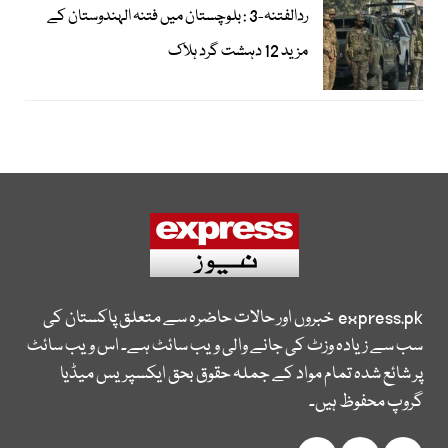
ردالفتنہ-3 : بلوچستان میں فتنہ الہندوستان کے
مزید 12 دہشت گرد ہلاک
express.pk
خبروں اور حالات حاضرہ سے متعلق پاکستان کی
سب سے زیادہ وزٹ کی جانے والی ویب سائٹ ہے۔ اس ویب سائٹ
پر شائع شدہ تمام مواد کے جملہ حقوق بحق ایکسپریس میڈیا
گروپ محفوظ ہیں۔