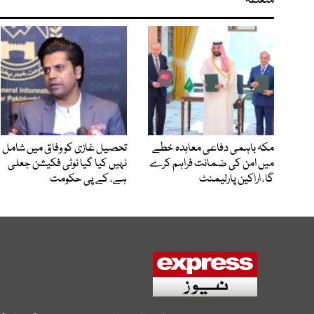
متعلقہ
مکہ باہمی دفاعی معاہدہ خطے
تحصیل غازی کو وفاق میں شامل
میں امن کی ضمانت فراہم کرے
نہیں کیا گیا نوٹی فکیشن جعلی
گا، اراکین پارلیمنٹ
ہے، کے پی حکومت