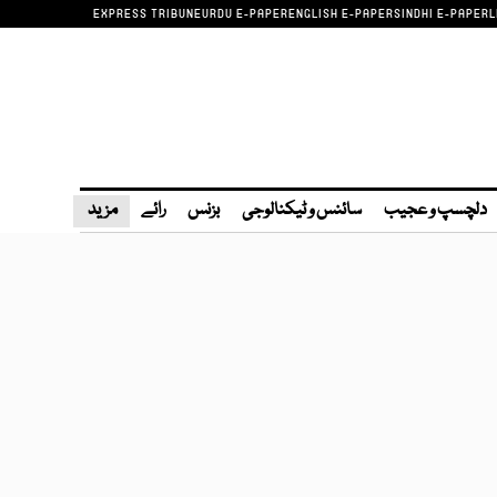
EXPRESS TRIBUNE
URDU E-PAPER
ENGLISH E-PAPER
SINDHI E-PAPER
L
دلچسپ و عجیب
سائنس و ٹیکنالوجی
بزنس
رائے
مزید