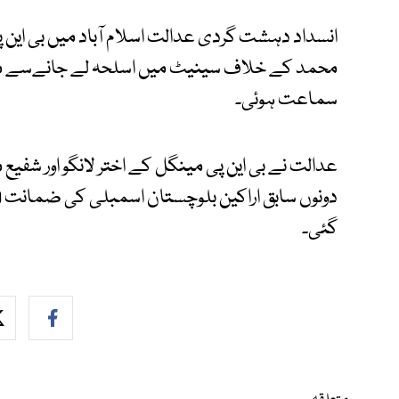
محمد کے خلاف سینیٹ میں اسلحہ لے جانےسے م
سماعت ہوئی۔
عدالت نے بی این پی مینگل کے اختر لانگو اور شفیع
گئی۔