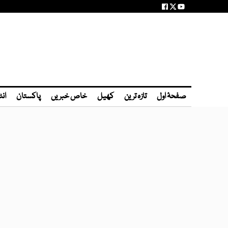
صفحۂ اول
تازہ ترین
کھیل
خاص خبریں
پاکستان
انٹ