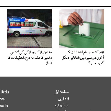
آزاد کشمیر عام انتخابات کے
ملتان: لڑکے اور لڑکی کی لاشیں
آخری مرحلے میں انتخابی دنگل
ملنے کا مقدمہ درج، تحقیقات کا
کل سجے گا
آغاز
صفحۂ اول
 Urdu
تازہ ترین
rdu
غزہ لہو لہو
ws in