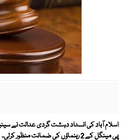
اسلام آباد کی انسداد دہشت گردی عدالت نے سین
پی مینگل کے 2 رہنماؤں کی ضمانت منظور کرلی۔