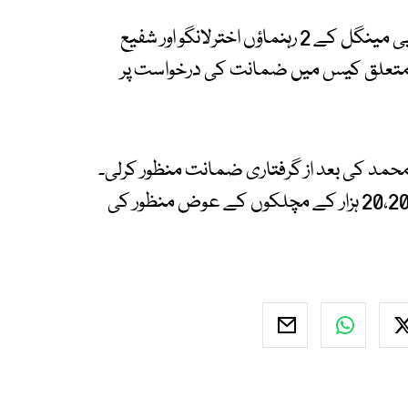
انسداد دہشت گردی عدالت اسلام آباد میں بی این پی مینگل کے 2 رہنماؤں اخترلانگو اور شفیع
تعلق کیس میں ضمانت کی درخواست پر
 محمد کی بعد از گرفتاری ضمانت منظور کرلی۔
دونوں سابق اراکین بلوچستان اسمبلی کی ضمانت 20،20 ہزار کے مچلکوں کے عوض منظور کی