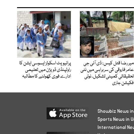
میر رضا قتل کیس: ڈی آئی جی
پرائیویٹ اسکولز ایسوسی ایشن کا
عامر فاروقی کی سربراہی میں نئی
راولپنڈی ڈویژن میں تعلیمی
تحقیقاتی کمیٹی تشکیل، نوٹی
ادارے فوری کھولنے کا مطالبہ
فکیشن جاری
Showbiz News in
Sports News in U
International Ne