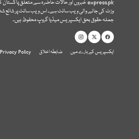
express.pk
خبروں اور حالات حاضرہ سے متعلق پاکستان 
وزٹ کی جانے والی ویب سائٹ ہے۔ اس ویب سائٹ پر شائع شدہ
جملہ حقوق بحق ایکسپریس میڈیا گروپ محفوظ ہیں۔
ایکسپریس کے بارے میں
ضابطہ اخلاق
Privacy Policy