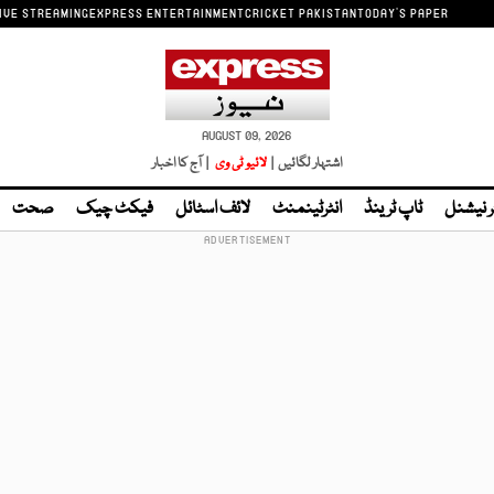
IVE STREAMING
EXPRESS ENTERTAINMENT
CRICKET PAKISTAN
TODAY'S PAPER
AUGUST 09, 2026
اشتہار لگائیں |
لائیو ٹی وی
| آج کا اخبار
ر نیشنل
ٹاپ ٹرینڈ
انٹرٹینمنٹ
لائف اسٹائل
فیکٹ چیک
صحت