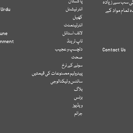
پاکستان
کی سب سے زیادہ
انٹر نیشنل
 Urdu
 تمام مواد کے
کھیل
انٹرٹینمنٹ
لائف اسٹائل
bune
ٹاپ ٹرینڈ
inment
دلچسپ و عجیب
Contact Us
صحت
سونے کے نرخ
پیٹرولیم مصنوعات کی قیمتیں
سائنس و ٹیکنالوجی
بلاگ
بزنس
ویڈیوز
جرائم