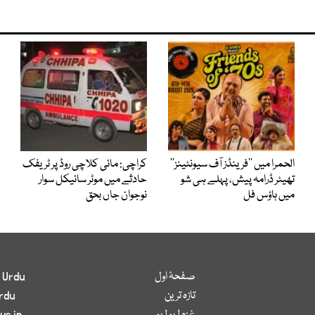
الحمرا میں ’’فرینڈز آف سیونٹینز‘‘
کراچی: مائی کلاچی روڈ پر ٹریفک
تھیٹر ڈرامہ پیش، پہلے ہی شو
حادثے میں موٹر سائیکل سوار
میں ہاؤس فل
نوجوان جاں بحق
صفحۂ اول
 Urdu
تازہ ترین
rdu