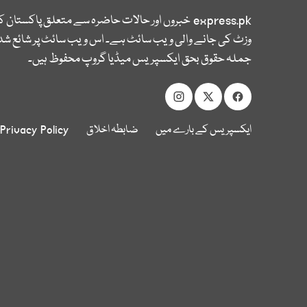
express.pk
خبروں اور حالات حاضرہ سے متعلق پاکستان 
وزٹ کی جانے والی ویب سائٹ ہے۔ اس ویب سائٹ پر شائع شدہ
جملہ حقوق بحق ایکسپریس میڈیا گروپ محفوظ ہیں۔
ایکسپریس کے بارے میں
ضابطہ اخلاق
Privacy Policy