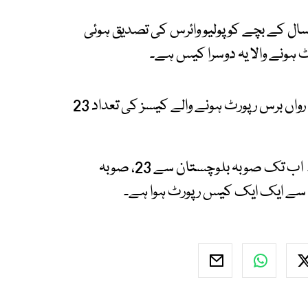
 کے بچے کو پولیو وائرس کی تصدیق ہوئی
ہونے والا یہ دوسرا کیس ہے۔
محکمہ صحت کے ذرائع کے مطابق بلوچستان میں رواں برس رپورٹ ہونے والے کیسز کی تعداد 23
اس سال ملک میں کیسز کی کل تعداد 46 ہوگئی۔ اب تک صوبہ بلوچستان سے 23، صوبہ