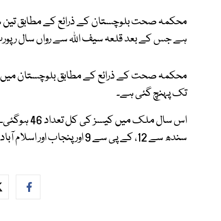
محکمہ صحت بلوچستان کے ذرائع کے مطابق تین سال
ہے جس کے بعد قلعہ سیف اللہ سے رواں سال رپورٹ 
تک پہنچ گئی ہے۔
سندھ سے 12، کے پی سے 9 اور پنجاب اور اسلام آباد سے ایک ایک کیس رپورٹ ہوا ہے۔