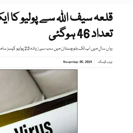
قلعہ سیف اللہ سے پولیو کا 
تعداد 46 ہوگئی
رواں سال میں اب تک بلوچستان میں سب سے زیادہ 23 پولیو کیسز سامنے آئے ہیں
ویب ڈیسک
November 05, 2024