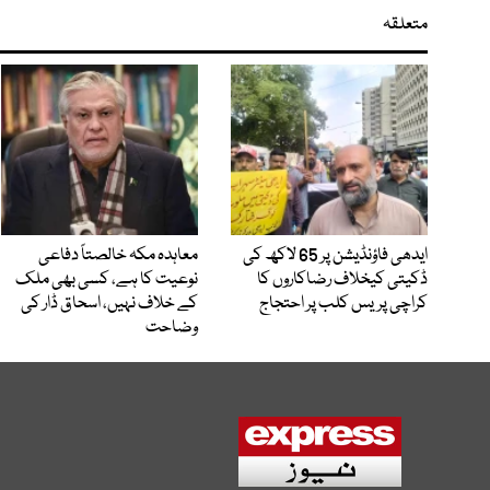
متعلقہ
ایدھی فاؤنڈیشن پر 65 لاکھ کی
معاہدہ مکہ خالصتاً دفاعی
ڈکیتی کیخلاف رضاکاروں کا
نوعیت کا ہے، کسی بھی ملک
کراچی پریس کلب پر احتجاج
کے خلاف نہیں، اسحاق ڈار کی
وضاحت