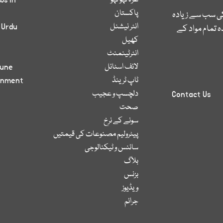
غزہ لہو لہو
ws in
پاکستان
کی سب سے زیادہ
انٹر نیشنل
 Urdu
 تمام مواد کے
کھیل
انٹرٹینمنٹ
لائف اسٹائل
bune
ٹاپ ٹرینڈ
inment
دلچسپ و عجیب
Contact Us
صحت
سونے کے نرخ
پیٹرولیم مصنوعات کی قیمتیں
سائنس و ٹیکنالوجی
بلاگ
بزنس
ویڈیوز
جرائم