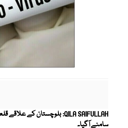
بلوچستان کے علاقے قلعہ 
QILA SAIFULLAH:
سامنے آگیا۔