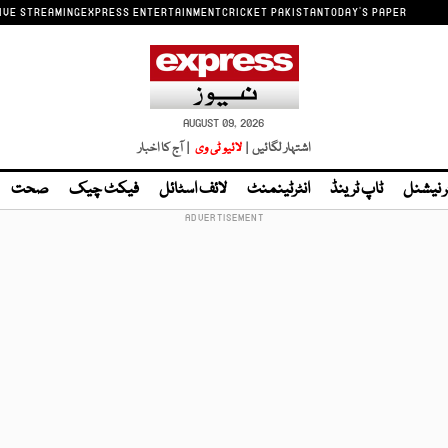
IVE STREAMING
EXPRESS ENTERTAINMENT
CRICKET PAKISTAN
TODAY'S PAPER
AUGUST 09, 2026
اشتہار لگائیں |
لائیو ٹی وی
| آج کا اخبار
ر نیشنل
ٹاپ ٹرینڈ
انٹرٹینمنٹ
لائف اسٹائل
فیکٹ چیک
صحت