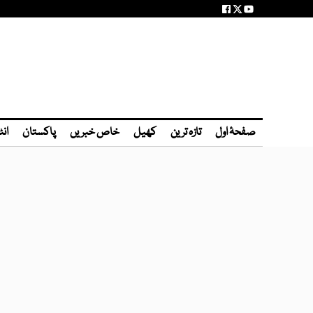
صفحۂ اول
تازہ ترین
کھیل
خاص خبریں
پاکستان
انٹ