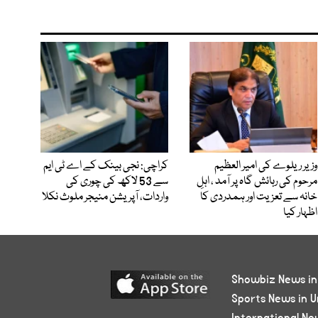
وزیر ریلوے کی امیر العظیم
کراچی: نجی بینک کے اے ٹی ایم
مرحوم کی رہائش گاہ پر آمد ، اہلِ
سے 53 لاکھ کی چوری کی
خانہ سے تعزیت اور ہمدردی کا
واردات، آپریشن منیجر ملوث نکلا
اظہار کیا
Showbiz News in
Sports News in U