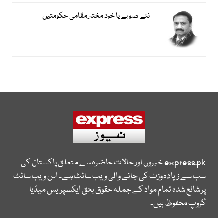
نئے صوبے یا خود مختار مقامی حکومتیں
express.pk
خبروں اور حالات حاضرہ سے متعلق پاکستان کی
سب سے زیادہ وزٹ کی جانے والی ویب سائٹ ہے۔ اس ویب سائٹ
پر شائع شدہ تمام مواد کے جملہ حقوق بحق ایکسپریس میڈیا
گروپ محفوظ ہیں۔