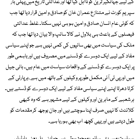
کے لیے جہانگیر ترین کو نااہل کیا تھا اور عدالتی تاریخ میں پہلی بار
سپریم کورٹ نے متنازع عمران خان کو صادق و امین قرار دیا تھا جب
کہ کوئی عام انسان صادق و امین ہو ہی نہیں سکتا۔ غلط عدالتی
فیصلوں کے باعث ہی بلاول نے کالا سانپ والا بیان دیا تھا جب کہ
ملک کی سیاست میں بھی سانپوں کی کمی نہیں ہے جو اپنے سیاسی
مفاد کے لیے ایک دوسرے کو ڈسنے میں مصروف ہیں اور باہمی طور
پر ایک دوسرے کو ڈسنے کے واقعات سیاست میں عام ہیں۔ بانی جیل
میں اور پی ٹی آئی مکمل طور پر وکیلوں کے ہاتھ میں ہے ،ہر پارٹی کے
کرتا دھرتا اپنے اپنے سیاسی مفاد کے لیے ایک دوسرے کو ڈستے ہیں۔
ہر شعبے کے ماہرین اور وکیلوں کے لیے مشہور ہے کہ وہ کبھی
کلائنٹ کا نہیں صرف اپنا سوچتے ہیں اور جان بوجھ کر مقدمات کو
طول دیتے ہیں اور یہی کچھ اب بھی ہو رہا ہے۔
سیاست میں بھی سانپ موجود ہوتے ہیں جو اپنے بل یعنی پارٹیاں