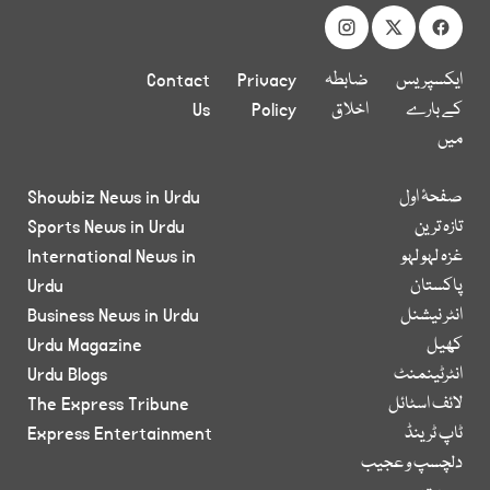
ایکسپریس
ضابطہ
Privacy
Contact
کے بارے
اخلاق
Policy
Us
میں
صفحۂ اول
Showbiz News in Urdu
تازہ ترین
Sports News in Urdu
غزہ لہو لہو
International News in
پاکستان
Urdu
انٹر نیشنل
Business News in Urdu
کھیل
Urdu Magazine
انٹرٹینمنٹ
Urdu Blogs
لائف اسٹائل
The Express Tribune
ٹاپ ٹرینڈ
Express Entertainment
دلچسپ و عجیب