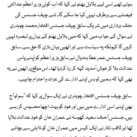
ہوئے تھے اسی لیے بلاول بھٹو نے کہا کہ اب کوئی وزیر اعظم عدالتی
فیصلے سے برطرف نہیں کیا جا سکے گا۔ نئے چیف جسٹس کی
حلف برداری میں شریک سابق چیف جسٹس افتخار محمد چوہدری
نے سوال کے جواب میں کہا کہ میں بلاول بھٹو کے بیان پر تبصرہ نہیں
کروں گا کیونکہ یہ سیاست ہے اور انھیں بیان بازی کا حق ہے۔ سابق
چیف جسٹس عمر عطا بندیال نے سابق وزیر اعظم کو اپنے پاس
عدالت بلا کر خوش آمدید کہہ کر رہا کردیا تھا۔ اس موقع پر انھوں نے یہ
بھی کہا کہ ہمیں تو بس اپنے ادارے کی عزت و احترام چاہیے۔
سابق چیف جسٹس افتخار چوہدری نے ایک سوال پر کہا کہ ’’ہم تو آج
بھی اپنے اسی ادارے میں ہیں اور خود کو بہت اچھا محسوس کر رہے
ہیں۔جسٹس آصف سعید کھوسہ نے عمران خان کو خود عدالت بلایا
تھا اور ثاقب نثار نے ایک کیس میں عمران خان کو نااہلی سے بچانے