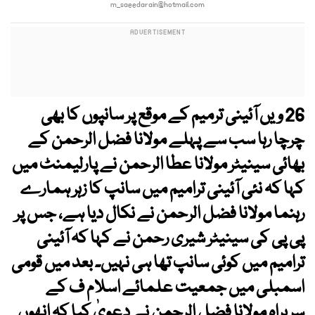
m_saeedarain@hotmail.com
26 ویں آئینی ترمیم کے موقع پر سانپوں کا بھی
چرچا رہا سب سے پہلے مولانا فضل الرحمن کے
بھائی سینیٹر مولانا عطا الرحمن نے پارلیمنٹ میں
کہا کہ نئی آئینی ترامیم میں سانپ کا زہر ہمارے
رہنما مولانا فضل الرحمن نے نکال دیا ہے، جس پر
پی پی کی سینیٹر شیری رحمن نے کہا کہ آئینی
ترامیم میں کوئی سانپ تھا ہی نہیں۔ بعد میں قومی
اسمبلی میں جمعیت علمائے اسلام ف کے
سربراہ مولانا فضل الرحمن نے دعویٰ کیا کہ انھوں