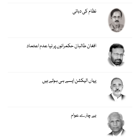
نظام کی دہائی
افغان طالبان حکمرانوں پر نیا عدم اعتماد
یہاں الیکشن ایسے ہی ہوتے ہیں
بے چارے عوام