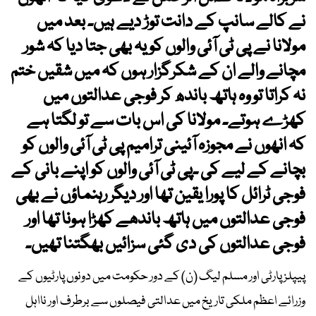
نے کالے سانپ کے دانت توڑ دیے ہیں۔ بعد میں
مولانا نے پی ٹی آئی والوں کو یہ بھی جتا دیا کہ شور
مچانے والے ان کے شکرگزار ہوں کہ میں شقیں ختم
نہ کراتا تو وہ ہاتھ باندھ کر فوجی عدالتوں میں
کھڑے ہوتے۔ مولانا کی اس بات سے تو لگتا ہے
کہ انھوں نے مجوزہ آئینی ترامیم پی ٹی آئی والوں کو
بچانے کے لیے کی ۔پی ٹی آئی والوں کو اپنے بانی کے
فوجی ٹرائل کا پورا یقین تھا اور دیگر رہنماؤں نے بھی
فوجی عدالتوں میں ہاتھ باندھے کھڑا ہونا تھا اور
فوجی عدالتوں کی دی گئی سزائیں بھگتنا تھیں۔
پیپلز پارٹی اور مسلم لیگ (ن) کے دور حکومت میں دونوں پارٹیوں کے
وزرائے اعظم ملکی تاریخ میں عدالتی فیصلوں سے برطرف اور نااہل