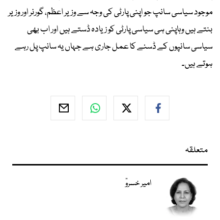
موجود سیاسی سانپ جو اپنی پارٹی کی وجہ سے وزیر اعظم، گورنر اور وزیر
بنتے ہیں وہاپنی ہی سیاسی پارٹی کو زیادہ ڈستے ہیں اور اب بھی
سیاسی سانپوں کے ڈسنے کا عمل جاری ہے جہاں یہ سانپ پل رہے
ہوتے ہیں۔
متعلقہ
امیر خسروؒ