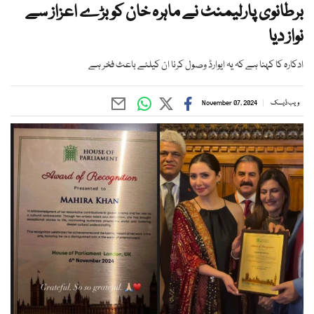
برطانوی پارلیمنٹ نے ماہرہ خان کو بڑے اعزاز سے
نواز دیا
ادکارہ کا کہنا ہے کہ یہ ایوارڈ وصول کرنا ان کیلئے باعث فخر ہے
ویب ڈیسک
November 07, 2024