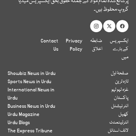
پر شائع شدہ تمام مواد کے جملہ حقوق بحق ایکسپریس میڈیا
گروپ محفوظ ہیں۔
ایکسپریس
ضابطہ
Privacy
Contact
کے بارے
اخلاق
Policy
Us
میں
صفحۂ اول
Showbiz News in Urdu
تازہ ترین
Sports News in Urdu
غزہ لہو لہو
International News in
پاکستان
Urdu
انٹر نیشنل
Business News in Urdu
کھیل
Urdu Magazine
انٹرٹینمنٹ
Urdu Blogs
لائف اسٹائل
The Express Tribune