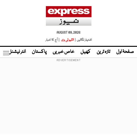
AUGUST 09, 2026
اشتہار لگائیں |
لائیو ٹی وی
| آج کا اخبار
صفحۂ اول
تازہ ترین
کھیل
خاص خبریں
پاکستان
انٹر نیشنل
ٹا