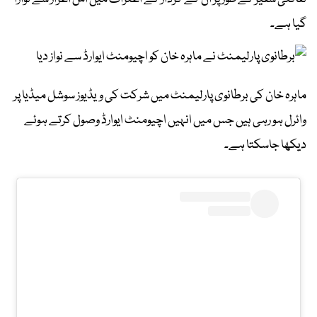
گیا ہے۔
ماہرہ خان کی برطانوی پارلیمنٹ میں شرکت کی ویڈیوز سوشل میڈیا پر
وائرل ہو رہی ہیں جس میں انہیں اچیومنٹ ایوارڈ وصول کرتے ہوئے
دیکھا جاسکتا ہے۔