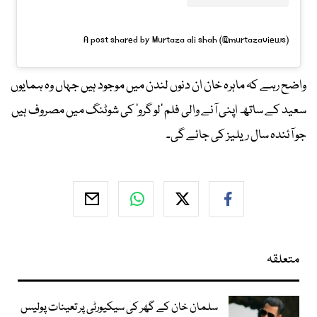
A post shared by Murtaza ali shah (@murtazaviews)
واضح رہے کہ ماہرہ خان ان دنوں لندن میں موجود ہیں جہاں وہ ہمایوں
سعید کے ساتھ اپنی آنے والی فلم ’لو گرو‘ کی شوٹنگ میں مصروف ہیں
جو آئندہ سال ریلیز کی جائے گی۔
متعلقہ
سلمان خان کے گھر کی سیکیورٹی پر تعینات پولیس