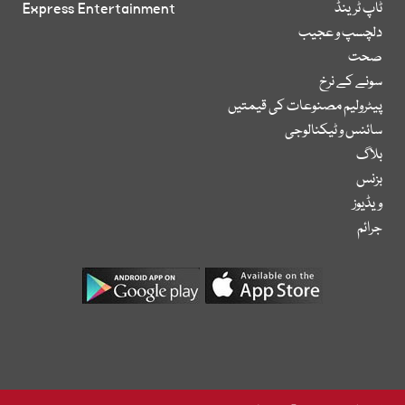
ٹاپ ٹرینڈ
Express Entertainment
دلچسپ و عجیب
صحت
سونے کے نرخ
پیٹرولیم مصنوعات کی قیمتیں
سائنس و ٹیکنالوجی
بلاگ
بزنس
ویڈیوز
جرائم