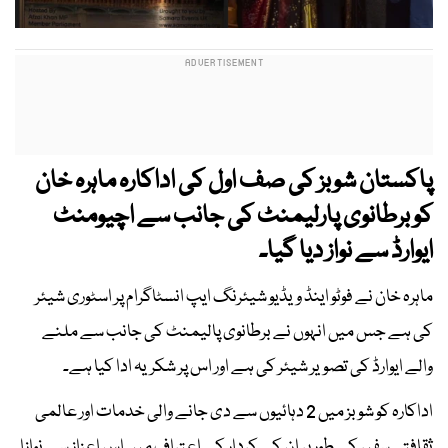
پاکستان شوبز کی صف اول کی اداکارہ ماہرہ خان
کو برطانوی پارلیمنٹ کی جانب سے اچیومنٹ
ایوارڈ سے نواز دیا گیا۔
ماہرہ خان نے فوٹو اینڈ ویڈیو شیئرنگ ایپ انسٹاگرام پر اسٹوری شیئر
کی ہے جس میں انہوں نے برطانوی پالیمنٹ کی جانب سے ملنے
والے ایوارڈ کی تصویر شیئر کی ہے اور اس پر شکریہ ادا کیا ہے۔
اداکارہ کو شوبز میں 2 دہائیوں سے دی جانے والی خدمات اور عالمی
ثقافتی سفیر کے طور پر ان کے کردار کے اعتراف میں اس اعزاز سے نوازا