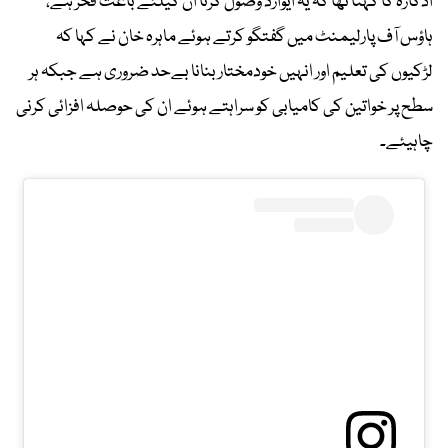
ادکارہ کا کہنا تھا کہ یہ ایوارڈ وصول کرنا ان کیلئے باعث فخر ہے،
ہاؤس آف پارلیمنٹ میں گفتگو کرتے ہوئے ماہرہ خان نے کہا کہ
لڑکیوں کی تعلیم اور انہیں خودمختار بنانا بےحد ضروری ہے جبکہ ہر
سطح پر خواتین کی کامیابی کو سراہتے ہوئے ان کی حوصلہ افزائی کرنی
چاہیئے۔