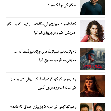
اہلکار کی اچانک موت
کنگنا رناوت جین زی کی طاقت سے گھبرا گئیں، ’گٹر
جنریشن‘ کے بیان پر یوٹرن لے لیا
ٹام ہالینڈ نے ’اسپائیڈر مین: برانڈ نیو ڈے‘ کا اہم
جذباتی منظر خود تخلیق کیا
اپنے بچوں کو کھو کر دنیا تباہ کرنے والی ’دی ایونجرز‘
کی اسکارلٹ وچ ماں بن گئیں
وجے تھلاپتی کی اہلیہ کا بڑا یوٹرن، طلاق کا مقدمہ