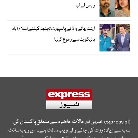
واپس لے لیا
ارشد چائے والا نے پاسپورٹ تجدید کیلئے اسلام آباد
ہائیکورٹ سے رجوع کرلیا
express.pk
خبروں اور حالات حاضرہ سے متعلق پاکستان کی
سب سے زیادہ وزٹ کی جانے والی ویب سائٹ ہے۔ اس ویب سائٹ