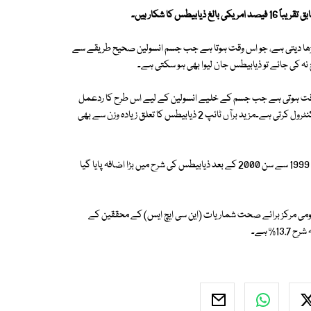
س کا شکار ہیں۔
دہ بڑھا دیتی ہے، جو اس وقت ہوتا ہے جب جسم انسولین صحیح طریقے سے
 نہ کی جائے تو ذیابیطس جان لیوا بھی ہو سکتی ہے۔
ذیابیطس کی ہوتی ہے جو اس وقت ہوتی ہے جب جسم کے خلیے انسولین کے لیے اس طرح کا ردعمل
ظاہر نہیں کرتے جیسا کہ انہیں کرنا چاہیے۔ انسولین خون میں شوگر کی سطح کو کنٹرول کرتی ہے۔مزید برآں ٹائپ 2 ذیابیطس کا تعلق زیادہ وزن سے بھی
2021 کے وسط سے 2023 کے وسط تک جمع کیے گئے نئے اعداد و شمار میں 1999 سے سن 2000 کے بعد ذیابیطس کی شرح میں بڑا اضافہ پایا گیا
 قومی مرکز برائے صحت شماریات (این سی ایچ ایس) کے محققین کے