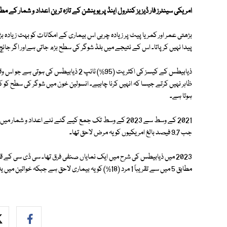
امریکی سینٹرز فار ڈیزیز کنٹرول اینڈ پریوینشن کے تازہ ترین اعداد و شمار کے مطابق تقریباً 16 فیصد امریکی بالغ ذیابیط
بڑھتی عمر اور کمر یا پیٹ پر زیادہ چربی اس بیماری کے امکانات کو بہت زیا
پیدا نہیں کرپاتا۔ اس کے نتیجے میں بلڈ شوگر کی سطح بڑھ جاتی ہےاور اگر جانچ
ذیابیطس کے کیسز کی اکثریت (95%) ٹائپ 2 
ہوتا ہے۔
جب 9.7 فیصد بالغ امریکیوں کو یہ مرض لاحق تھا۔
2023 میں ذیابیطس کی شرح میں ایک نمایاں صنفی فرق تھا۔ سی ڈی سی کے
مطابق 5 میں سے تقریباً 1 مرد (18%) کو یہ بیماری لاحق ہے جبکہ خواتین میں یہ شرح 13.7% ہے۔