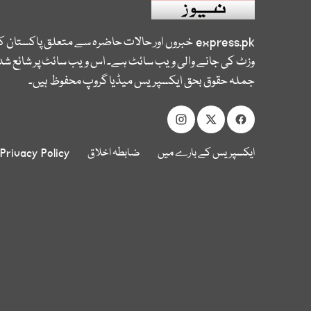
express.pk
خبروں اور حالات حاضرہ سے متعلق پاکستان 
وزٹ کی جانے والی ویب سائٹ ہے۔ اس ویب سائٹ پر شائع شدہ
جملہ حقوق بحق ایکسپریس میڈیا گروپ محفوظ ہیں۔
ایکسپریس کے بارے میں
ضابطہ اخلاق
Privacy Policy