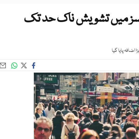
سز میں تشویش ناک حد تک