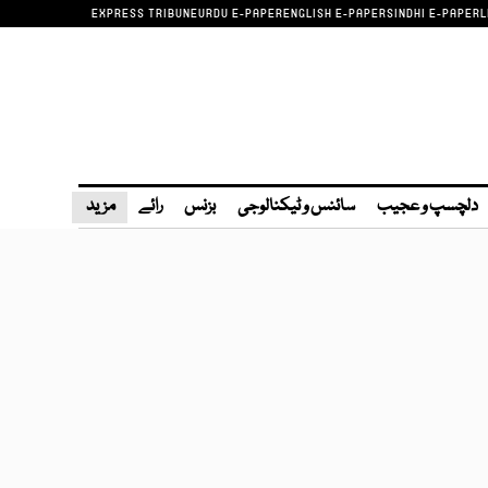
EXPRESS TRIBUNE
URDU E-PAPER
ENGLISH E-PAPER
SINDHI E-PAPER
L
دلچسپ و عجیب
سائنس و ٹیکنالوجی
بزنس
رائے
مزید