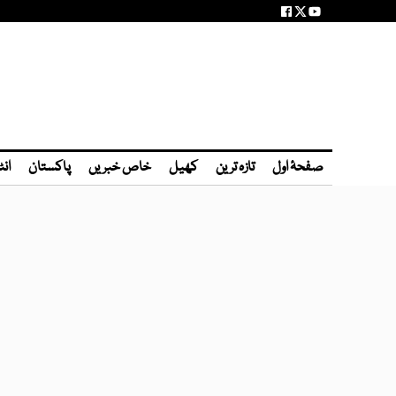
صفحۂ اول
تازہ ترین
کھیل
خاص خبریں
پاکستان
انٹ