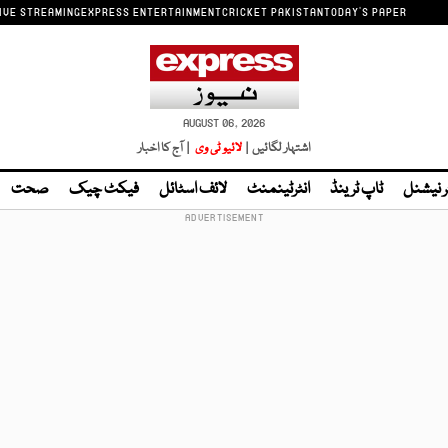
IVE STREAMING
EXPRESS ENTERTAINMENT
CRICKET PAKISTAN
TODAY'S PAPER
AUGUST 06, 2026
اشتہار لگائیں |
لائیو ٹی وی
| آج کا اخبار
ر نیشنل
ٹاپ ٹرینڈ
انٹرٹینمنٹ
لائف اسٹائل
فیکٹ چیک
صحت