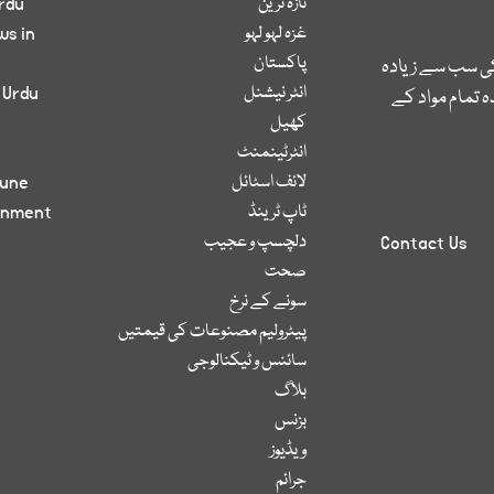
تازہ ترین
rdu
غزہ لہو لہو
ws in
پاکستان
کی سب سے زیادہ
انٹر نیشنل
 Urdu
 تمام مواد کے
کھیل
انٹرٹینمنٹ
لائف اسٹائل
bune
ٹاپ ٹرینڈ
inment
دلچسپ و عجیب
Contact Us
صحت
سونے کے نرخ
پیٹرولیم مصنوعات کی قیمتیں
سائنس و ٹیکنالوجی
بلاگ
بزنس
ویڈیوز
جرائم