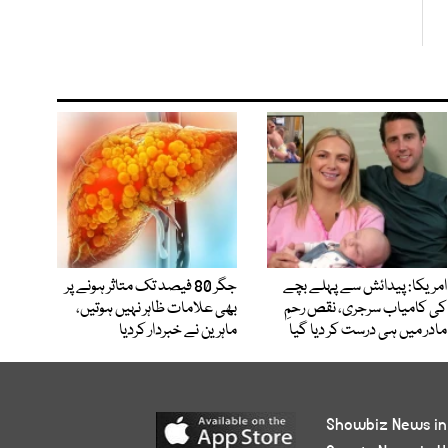
امریکا: پیدائش سے پہلے بچے
جگر 80 فیصد تک متاثر ہونے پر
کی کامیاب سرجری، نقص رحمِ
بھی علامات ظاہر نہیں ہوتیں،
مادر میں ہی درست کر دیا گیا
ماہرین نے خبردار کردیا
Showbiz News in