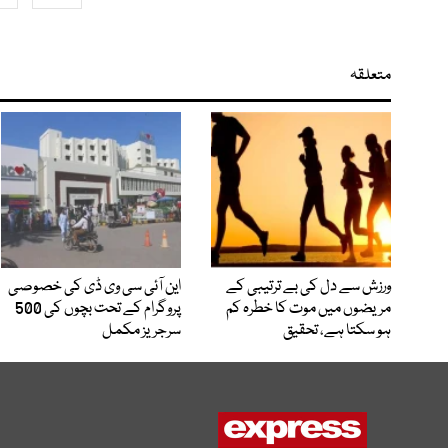
متعلقہ
ورزش سے دل کی بے ترتیبی کے
این آئی سی وی ڈی کی خصوصی
مریضوں میں موت کا خطرہ کم
پروگرام کے تحت بچوں کی 500
ہو سکتا ہے، تحقیق
سرجریز مکمل