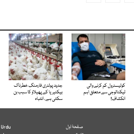
کولیسٹرول کم کرنے والی
جدید پولٹری فارمنگ خطرناک
ٹیکنالوجی سے متعلق اہم
بیکٹیریا کے پھیلاؤ کا سبب بن
انکشاف!
سکتی ہے، انتباہ
صفحۂ اول
 Urdu