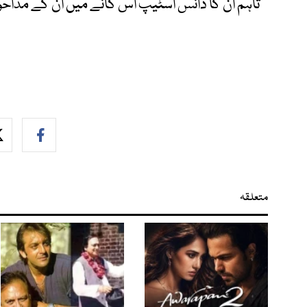
تاہم ان کا ڈانس اسٹیپ اس گانے میں ان کے مداحوں ک
متعلقہ