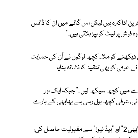
رین اداکارہ ہیں لیکن اس گانے میں ان کا ڈانس
فرش پر لیٹ کر ہپز ہلاتی ہیں۔"
 دیکھنے کو ملا۔ کچھ لوگوں نے اُن کی حمایت
 عرفی کو بھی تنقید کا نشانہ بنایا۔
رے میں کچھ سیکھ لیں۔" جبکہ ایک اور
 بھائی، عرفی کچھ بول رہی ہے بھابھی کے بارے
واضح رہے کہ ٹرپتی ڈمری نے اس سال اپنی فلم "بھاٖبھی 2" اور "بیڈ نیوز" سے مقبولیت حاصل کی،