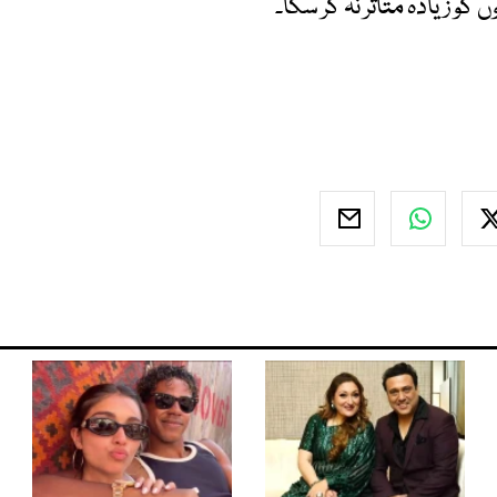
و زیادہ متاثر نہ کر سکا۔