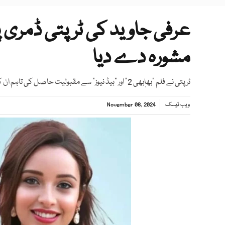
عرفی جاوید کی ٹرپتی ڈمری پ
مشورہ دے دیا
ٹرپتی نے فلم "بھاٖبھی 2" اور "بیڈ نیوز" سے مقبولیت حاصل کی تاہم ان کا ڈانس اسٹیپ مداحوں کو زیادہ متاثر نہ کر سکا
ویب ڈیسک
November 08, 2024