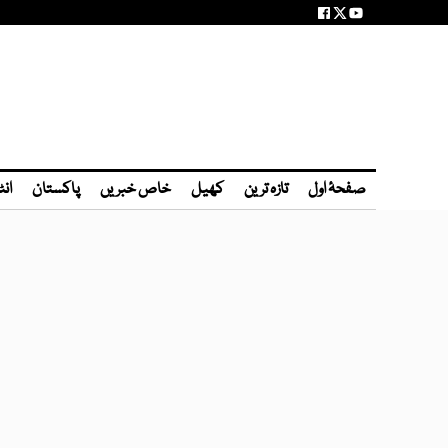
صفحۂ اول
تازہ ترین
کھیل
خاص خبریں
پاکستان
انٹ