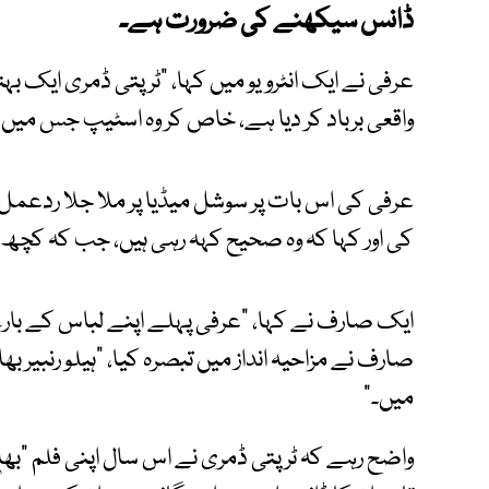
ڈانس سیکھنے کی ضرورت ہے۔
عرفی نے ایک انٹرویو میں کہا، "ٹرپتی ڈمری ایک بہت
واقعی برباد کر دیا ہے، خاص کر وہ اسٹیپ جس میں وہ 
عرفی کی اس بات پر سوشل میڈیا پر ملا جلا ردعمل
کی اور کہا کہ وہ صحیح کہہ رہی ہیں، جب کہ کچھ نے
ایک صارف نے کہا، "عرفی پہلے اپنے لباس کے با
صارف نے مزاحیہ انداز میں تبصرہ کیا، "ہیلو رنبیر
میں۔"