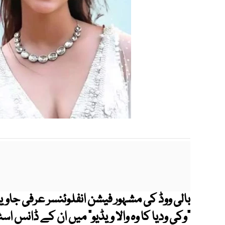
بالی ووڈ کی مشہور فیشن انفلوئنسر عرفی جاوید
"وکی ودیا کا وہ والا ویڈیو" میں ان کے ڈانس ا