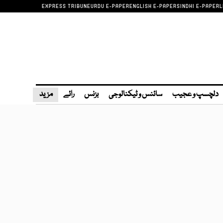
EXPRESS TRIBUNE
URDU E-PAPER
ENGLISH E-PAPER
SINDHI E-PAPER
L
دلچسپ و عجیب
سائنس و ٹیکنالوجی
بزنس
رائے
مزید