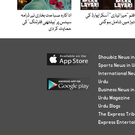
فلم ’’میرا لیاری‘‘ آسکر ایوارڈ کی
اداکارہ صباحت بخاری نے ڈرامہ
دوڑ میں شامل ہوگئی
سیٹس پر ’ہیلتھی فلرٹنگ‘ کی
حمایت کر دی
Showbiz News in
Sports News in U
International Ne
Urdu
Business News in
Urdu Magazine
Urdu Blogs
The Express Tri
Express Enterta