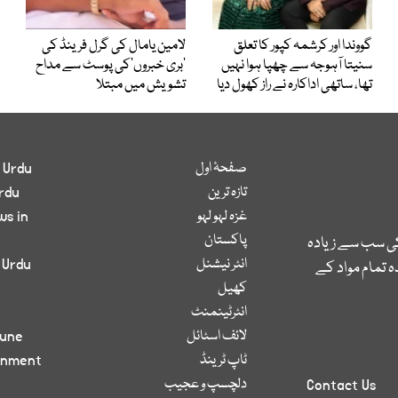
گووندا اور کرشمہ کپور کا تعلق
لامین یامال کی گرل فرینڈ کی
سنیتا آہوجہ سے چھپا ہوا نہیں
’بری خبروں‘کی پوسٹ سے مداح
تھا، ساتھی اداکارہ نے راز کھول دیا
تشویش میں مبتلا
صفحۂ اول
 Urdu
تازہ ترین
rdu
غزہ لہو لہو
ws in
پاکستان
کی سب سے زیادہ
انٹر نیشنل
 Urdu
 تمام مواد کے
کھیل
انٹرٹینمنٹ
لائف اسٹائل
bune
ٹاپ ٹرینڈ
inment
دلچسپ و عجیب
Contact Us