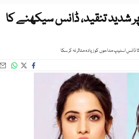
ر شدید تنقید، ڈانس سیکھنے کا