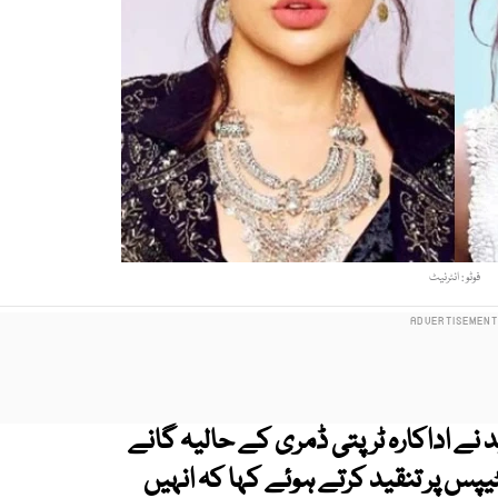
فوٹو : انٹرنیٹ
 نے اداکارہ ٹرپتی ڈمری کے حالیہ گانے
سٹیپس پر تنقید کرتے ہوئے کہا کہ انہیں