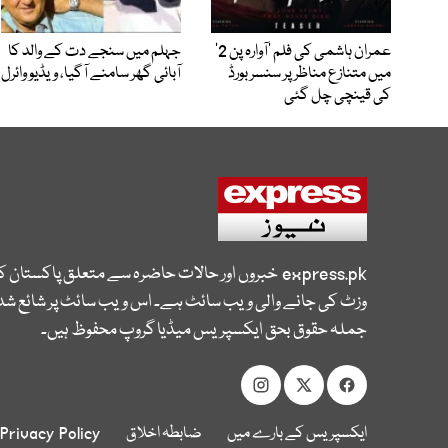
عمران ہاشمی کی فلم ’آوارہ پن 2‘
جہلم میں سنجے دت کے والد کا
میں متنازع مناظر پر سنسر بورڈ
آبائی گھر سامنے آگیا، ویڈیو وائرل
کی قینچی چل گئی
express.pk
خبروں اور حالات حاضرہ سے متعلق پاکستان 
وزٹ کی جانے والی ویب سائٹ ہے۔ اس ویب سائٹ پر شائع شدہ
جملہ حقوق بحق ایکسپریس میڈیا گروپ محفوظ ہیں۔
ایکسپریس کے بارے میں
ضابطہ اخلاق
Privacy Policy