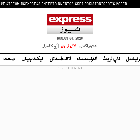
IVE STREAMING
EXPRESS ENTERTAINMENT
CRICKET PAKISTAN
TODAY'S PAPER
AUGUST 06, 2026
اشتہار لگائیں |
لائیو ٹی وی
| آج کا اخبار
ر نیشنل
ٹاپ ٹرینڈ
انٹرٹینمنٹ
لائف اسٹائل
فیکٹ چیک
صحت