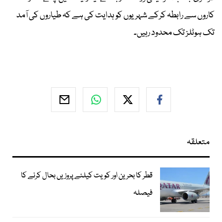
کاروں سے رابطہ کرکے شہریوں کو ہدایت کی ہے کہ طیاروں کی آمد
تک ہوٹلز تک محدود رہیں۔
متعلقہ
قطر کا بحرین اور کویت کیلئے پروزیں بحال کرنے کا
فیصلہ