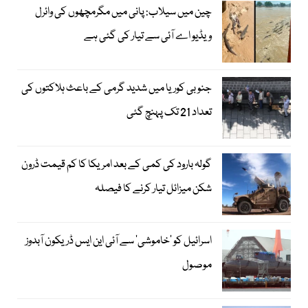
چین میں سیلاب: پانی میں مگرمچھوں کی وائرل
ویڈیو اے آئی سے تیار کی گئی ہے
جنوبی کوریا میں شدید گرمی کے باعث ہلاکتوں کی
تعداد 21 تک پہنچ گئی
گولہ بارود کی کمی کے بعد امریکا کا کم قیمت ڈرون
شکن میزائل تیار کرنے کا فیصلہ
اسرائیل کو ’خاموشی‘ سے آئی این ایس ڈریکون آبدوز
موصول