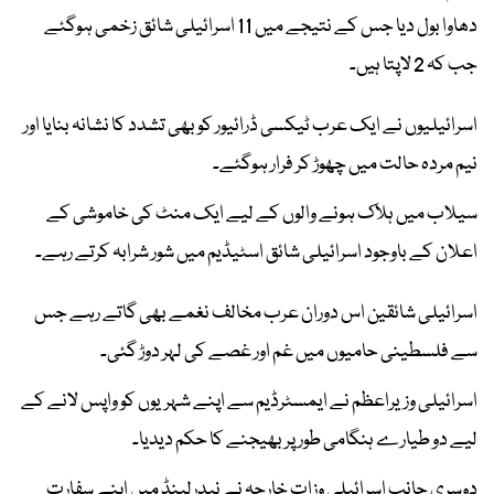
دھاوا بول دیا جس کے نتیجے میں 11 اسرائیلی شائق زخمی ہوگئے
جب کہ 2 لاپتا ہیں۔
اسرائیلیوں نے ایک عرب ٹیکسی ڈرائیور کو بھی تشدد کا نشانہ بنایا اور
نیم مردہ حالت میں چھوڑ کر فرار ہوگئے۔
سیلاب میں ہلاک ہونے والوں کے لیے ایک منٹ کی خاموشی کے
اعلان کے باوجود اسرائیلی شائق اسٹیڈیم میں شور شرابہ کرتے رہے۔
اسرائیلی شائقین اس دوران عرب مخالف نغمے بھی گاتے رہے جس
سے فلسطینی حامیوں میں غم اور غصے کی لہر دوڑ گئی۔
اسرائیلی وزیراعظم نے ایمسٹرڈیم سے اپنے شہریوں کو واپس لانے کے
لیے دو طیارے ہنگامی طور پر بھیجنے کا حکم دیدیا۔
دوسری جانب اسرائیلی وزات خارجہ نے نیدرلینڈ میں اپنے سفارت