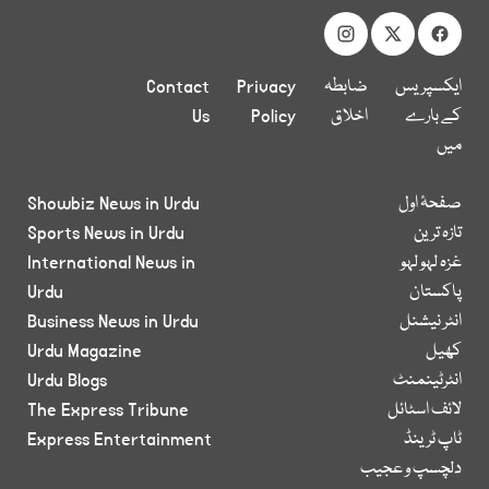
ایکسپریس
ضابطہ
Privacy
Contact
کے بارے
اخلاق
Policy
Us
میں
صفحۂ اول
Showbiz News in Urdu
تازہ ترین
Sports News in Urdu
غزہ لہو لہو
International News in
پاکستان
Urdu
انٹر نیشنل
Business News in Urdu
کھیل
Urdu Magazine
انٹرٹینمنٹ
Urdu Blogs
لائف اسٹائل
The Express Tribune
ٹاپ ٹرینڈ
Express Entertainment
دلچسپ و عجیب