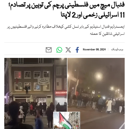
فٹبال میچ میں فلسطینی پرچم کی توہین پر تصادم؛
11 اسرائیلی زخمی اور 2 لاپتا
ایمسٹرڈیم فٹبال اسٹیڈیم کے باہر نسل کشی کیخلاف مظاہرہ کرنے والے فلسطینیوں پر
اسرائیلی شائقین کا حملہ
ویب ڈیسک
November 08, 2024