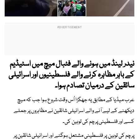
نیدر لینڈ میں ہونے والے فٹبال میچ میں اسٹیڈیم
کے باہر مظاہرہ کرنے والے فلسطینیوں اور اسرائیلی
سائقین کے درمیان تصادم ہوا۔
عرب میڈیا کے مطابق یہ جھگڑا اُس وقت شروع ہوا جب کہ میچ
دیکھنے کے لیے آنے والے اسرائیلی شائقین نے مظاہروں پر جملے
کسے اور فلسطینی پرچم کی توہین کی۔
پرچم کی توہین پر فلسطینی مشتعل ہوگئے اور اسرائیلی شائقین پر