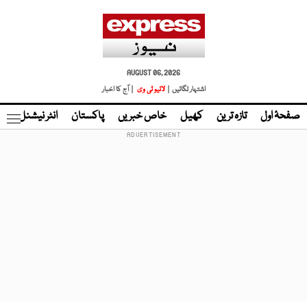
AUGUST 06, 2026
اشتہار لگائیں |
لائیو ٹی وی
| آج کا اخبار
صفحۂ اول
تازہ ترین
کھیل
خاص خبریں
پاکستان
انٹر نیشنل
ٹا