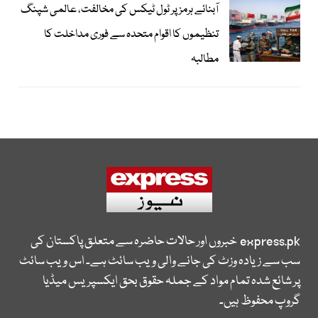
آبنائے ہرمز پر ٹول ٹیکس کی مخالفت، عالمی شپنگ
تنظیموں کا اقوام متحدہ سے فوری مداخلت کا
مطالبہ
express.pk
خبروں اور حالات حاضرہ سے متعلق پاکستان کی
سب سے زیادہ وزٹ کی جانے والی ویب سائٹ ہے۔ اس ویب سائٹ
پر شائع شدہ تمام مواد کے جملہ حقوق بحق ایکسپریس میڈیا
گروپ محفوظ ہیں۔