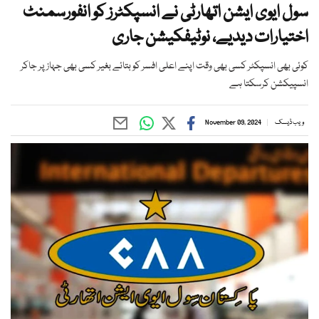
سول ایوی ایشن اتھارٹی نے انسپکٹرز کو انفورسمنٹ
اختیارات دیدیے، نوٹیفکیشن جاری
کوئی بھی انسپکٹر کسی بھی وقت اپنے اعلی افسر کو بتائے بغیر کسی بھی جہاز پر جاکر
انسپیکشن کرسکتا ہے
ویب ڈیسک
November 09, 2024