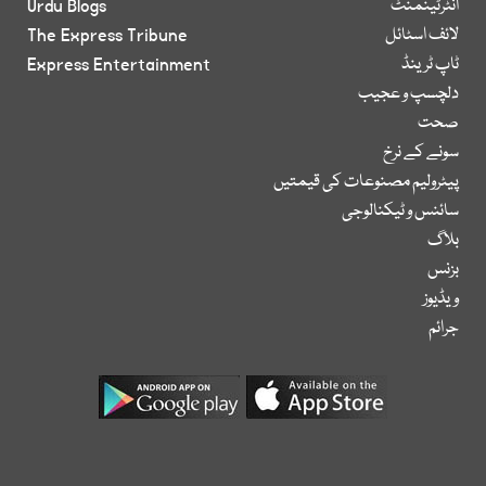
انٹرٹینمنٹ
Urdu Blogs
لائف اسٹائل
The Express Tribune
ٹاپ ٹرینڈ
Express Entertainment
دلچسپ و عجیب
صحت
سونے کے نرخ
پیٹرولیم مصنوعات کی قیمتیں
سائنس و ٹیکنالوجی
بلاگ
بزنس
ویڈیوز
جرائم