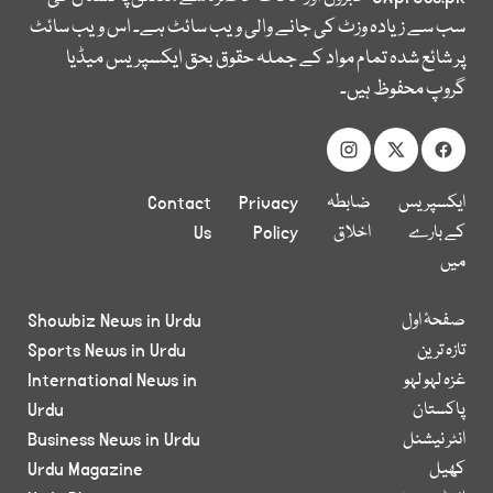
سب سے زیادہ وزٹ کی جانے والی ویب سائٹ ہے۔ اس ویب سائٹ
پر شائع شدہ تمام مواد کے جملہ حقوق بحق ایکسپریس میڈیا
گروپ محفوظ ہیں۔
ایکسپریس
ضابطہ
Privacy
Contact
کے بارے
اخلاق
Policy
Us
میں
صفحۂ اول
Showbiz News in Urdu
تازہ ترین
Sports News in Urdu
غزہ لہو لہو
International News in
پاکستان
Urdu
انٹر نیشنل
Business News in Urdu
کھیل
Urdu Magazine