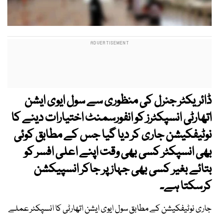
ڈائریکٹر جنرل کی منظوری سے سول ایوی ایشن
اتھارٹی انسپکٹرز کو انفورسمنٹ اختیارات دینے کا
نوٹیفکیشن جاری کر دیا گیا جس کے مطابق کوئی
بھی انسپکٹر کسی بھی وقت اپنے اعلی افسر کو
بتائے بغیر کسی بھی جہاز پر جاکر انسپیکشن
کرسکتا ہے۔
جاری نوٹیفکیشن کے مطابق سول ایوی ایشن اتھارٹی کا انسپکٹر عملے