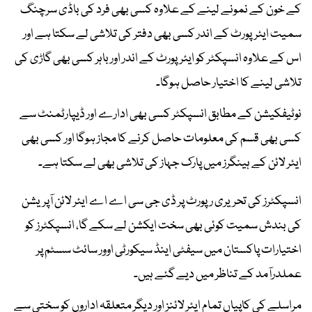
کے خون کے نمونے لینے کے علاوہ کسی بھی فرد کی باڈی سرچنگ
سمیت ایئرپورٹ کے اندر کسی بھی دفتر کی تلاشی لے سکتا ہے اور
اس کے علاوہ انسپکٹر کو ایئرپورٹ کے اندر اور باہر کسی بھی گاڑی کی
تلاشی لینے کا اختیار حاصل ہوگا۔
نوٹیفکیشن کے مطابق انسپکٹر کسی بھی ادارے اور ڈیپارٹمنٹ سے
کسی بھی قسم کی معلومات حاصل کرنے کا مجاز ہوگا اور کسی بھی
ایئر لائن کے ہینگرز میں پارک جہاز کی تلاشی بھی لے سکتا ہے۔
انسپکٹرز کی تحریری رپورٹ پر ڈی جی سی اے اے ایئر لائن آپریشن
کی بندش سمیت کوئی بھی سخت ایکشن لے سکے گا، انسپکٹرز کو
اختیارات پاکستان میں سیفٹی اینڈ سیکورٹی اوور سائٹ سسٹم پر
عملدرآمد کے تناظر میں دیے گئے ہیں۔
مراسلے کی کاپیاں تمام ایئر لائنز اور دیگر متعلقہ اداروں کو سختی سے