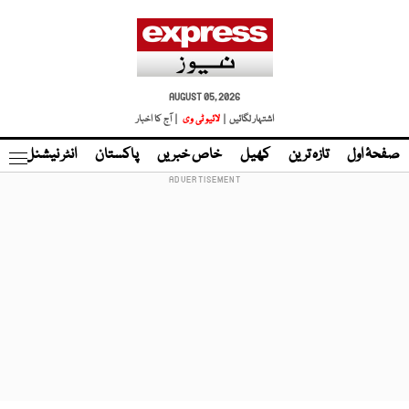
AUGUST 05, 2026
اشتہار لگائیں |
لائیو ٹی وی
| آج کا اخبار
صفحۂ اول
تازہ ترین
کھیل
خاص خبریں
پاکستان
انٹر نیشنل
ٹا