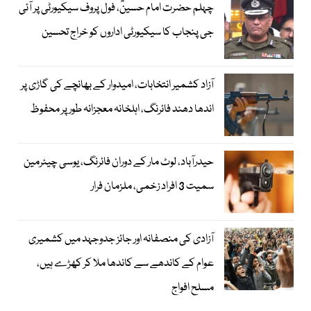
چہلم حضرت امام حسینؓ، فول پروف سیکیورٹی پر آئی
جی پنجاب کا سیکیورٹی اداروں کو خراج تحسین
آزاد کشمیر انتخابات، امیدوار کے بھانچے کی گاڑی پر
اندھا دھند فائرنگ، اہلخانہ معجزانہ طور پر محفوظ
حیدرآباد، لوٹ مار کے دوران فائرنگ، یوسی چیئرمین
سمیت 3 افراد زخمی، ملزمان فرار
آزادی کی منصفانہ اور جائز جدوجہد میں کشمیری
عوام کے کاندھے سے کاندھا ملا کر کھڑے ہیں،
مسلح افواج