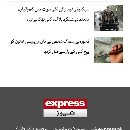
سیکیورٹی فورسز کی لکی مروت میں کارروائیاں،
متعدد دہشتگرد ہلاک، کئی ٹھکانے تباہ
لاہور میں سفاک شخص نے ماں اور پڑوسی خاتون کو
پیچ کس کے وار سے قتل کردیا
express.pk
خبروں اور حالات حاضرہ سے متعلق پاکستان کی