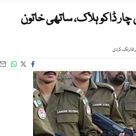
چار ڈاکو ہلاک، ساتھی خاتون
ے فائرنگ کردی