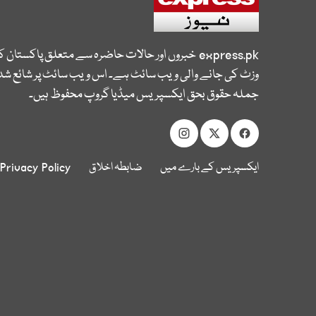
express.pk
خبروں اور حالات حاضرہ سے متعلق پاکستان 
وزٹ کی جانے والی ویب سائٹ ہے۔ اس ویب سائٹ پر شائع شدہ
جملہ حقوق بحق ایکسپریس میڈیا گروپ محفوظ ہیں۔
ایکسپریس کے بارے میں
ضابطہ اخلاق
Privacy Policy