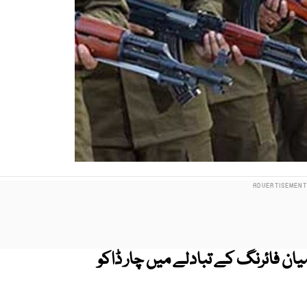
میان فائرنگ کے تبادلے میں چار ڈاکو