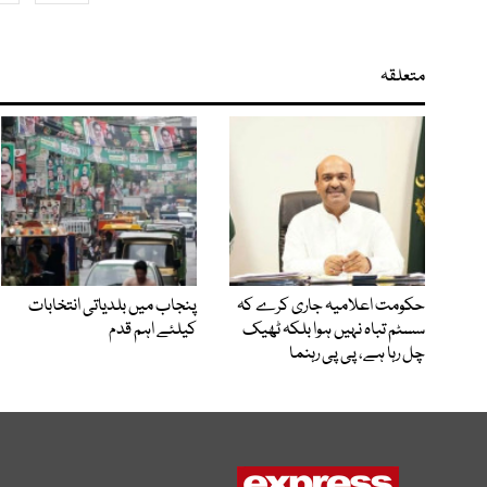
متعلقہ
حکومت اعلامیہ جاری کرے کہ
پنجاب میں بلدیاتی انتخابات
سسٹم تباہ نہیں ہوا بلکہ ٹھیک
کیلئے اہم قدم
چل رہا ہے، پی پی رہنما