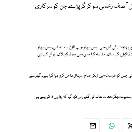
یبل آصف زخمی ہو کر گر پڑے جن کو سرکاری
پہنچنے کی کال ملی۔ ایس ایچ او نواب ٹاؤن اسد عباس، ایس ایچ او
کوؤں کے ساتھ مقابلہ کیا جس میں چار ڈاکو ہلاک اور اُن کے تین
ئی جس کو حراست میں لیکر جناح اسپتال داخل کروا دیا گیا ہے۔ گھر سے
سمیت دیگر دفعات عائد کی گئیں اور کہا گیا کہ چاروں ڈاکو اپنے ہی