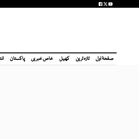
صفحۂ اول
تازہ ترین
کھیل
خاص خبریں
پاکستان
انٹ