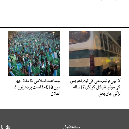
کراچی یونیورسٹی کی تیز رفتار بس
جماعت اسلامی کا ملک بھر
کی موٹرسائیکل کو ٹکر، 17 سالہ
میں 510 مقامات پر دھرنوں کا
لڑکی جاں بحق
اعلان
صفحۂ اول
 Urdu