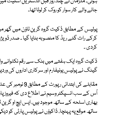
ہوئی۔ ملزمان نے چند روز قبل انڈسٹریل اسٹیٹ میں 
جانے والے کار سوار کو روک کر لوٹا تھا۔
پولیس کے مطابق ڈکیت گروہ گرین ٹاؤن میں گھر میں ک
کرکے رات گئے ریڈ کا منصوبہ بنایا گیا ۔ صدر ڈویژن
کردی ۔
ڈکیت گروہ ایک ہفتے میں بنک سے رقم نکلوانے والوں 
گینگ نے پولیس یونیفارم اور سرکاری اداروں کی وردی
بھاری اسلحہ کے ساتھ موجود ہیں، ایس ایچ او گرین ٹ
ساتھ موقع پہ پہنچا، ڈاکوؤں نے پولیس پارٹی کو 