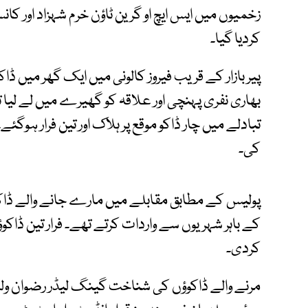
زخمیوں میں ایس ایچ او گرین ٹاؤن خرم شہزاد اور 
کردیا گیا۔
پیر بازار کے قریب فیروز کالونی میں ایک گھر میں 
بھاری نفری پہنچی اور علاقہ کو گھیرے میں لے لیا
تبادلے میں چار ڈاکو موقع پر ہلاک اور تین فرار ہو
کی۔
پولیس کے مطابق مقابلے میں مارے جانے والے ڈاکو
کے باہر شہریوں سے واردات کرتے تھے۔ فرار تین ڈاک
کردی۔
مرنے والے ڈاکوؤں کی شناخت گینگ لیڈر رضوان ولد 