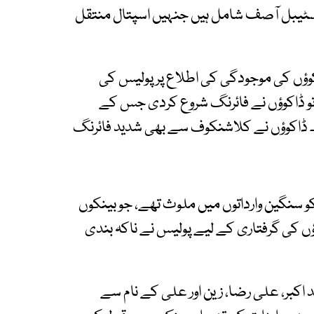
کانسٹیبل آصف شامل ہیں جنہیں اسپتال منتقل
ڈاکوؤں کی موجودگی کی اطلاع پر پولیس کی
 تو ڈاکوؤں نے فائرنگ شروع کردی جس کے
گئے۔ ڈاکوؤں نے کلاشنکوف سے بھی شدید فائرنگ
 سنگین وارداتوں میں ملوث تھے، جو بینکوں
وؤں کی گرفتاری کے لیے پولیس نے ناکہ بندی
اکبر، علی رضا، زین اور علی کے نام سے