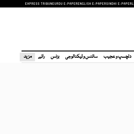
EXPRESS TRIBUNE
URDU E-PAPER
ENGLISH E-PAPER
SINDHI E-PAPER
L
دلچسپ و عجیب
سائنس و ٹیکنالوجی
بزنس
رائے
مزید