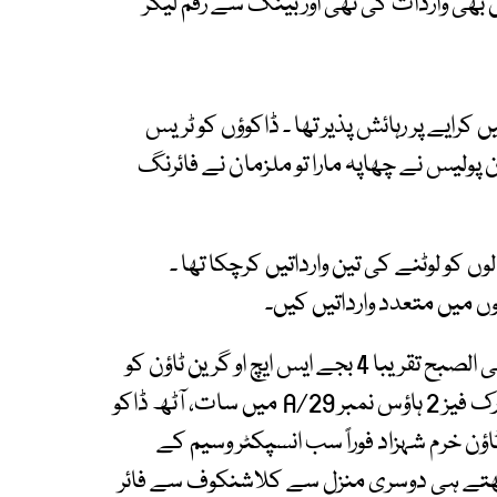
بھی واردات کی تھی اور بینک سے رقم لیکر
رایے پر رہائش پذیر تھا ۔ ڈاکوؤں کو ٹریس
 پولیس نے چھاپہ مارا تو ملزمان نے فائرنگ
کو لوٹنے کی تین وارداتیں کرچکا تھا ۔
وں میں متعدد وارداتیں کیں۔
مقابلے کی ابتدائی رپورٹ کے مطابق 9 نومبر کی علی الصبح تقریبا 4 بجے ایس ایچ او گرین ٹاؤن کو
اُس کے سب انسپکٹر وسیم نے اطلاع دی کہ فیروز پارک فیز 2 ہاؤس نمبر 29/A میں سات، آٹھ ڈاکو
اؤن خرم شہزاد فوراً سب انسپکٹر وسیم کے
دیکھتے ہی دوسری منزل سے کلاشنکوف سے فائر