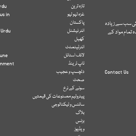
تازہ ترین
rdu
غزہ لہو لہو
ws in
پاکستان
کی سب سے زیادہ
انٹر نیشنل
 Urdu
 تمام مواد کے
کھیل
انٹرٹینمنٹ
لائف اسٹائل
bune
ٹاپ ٹرینڈ
inment
دلچسپ و عجیب
Contact Us
صحت
سونے کے نرخ
پیٹرولیم مصنوعات کی قیمتیں
سائنس و ٹیکنالوجی
بلاگ
بزنس
ویڈیوز