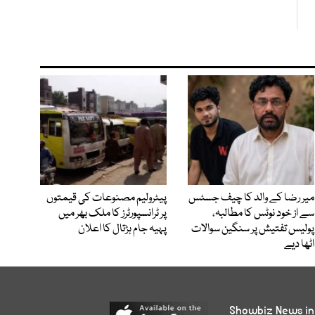
میر رضا کے والد کا چیف جسٹس
پیٹرولیم مصنوعات کی قیمتوں
سے از خود نوٹس کا مطالبہ،
پر ٹرانسپورٹرز کا ملک بھر میں
پولیس تفتیش پر سنگین سوالات
پہیہ جام ہڑتال کا اعلان
اٹھا دیے
Showbiz News in