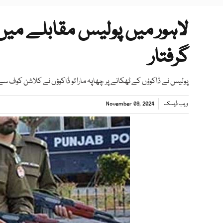
لاہور میں پولیس مقابلے میں 
گرفتار
پولیس نے ڈاکوؤں کے ٹھکانے پر چھاپہ مارا تو ڈاکوؤں نے کلاشن کوف س
ویب ڈیسک
November 09, 2024