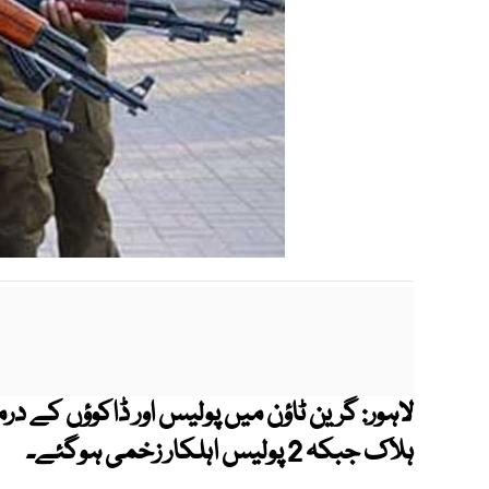
لاہور: گرین ٹاؤن میں پولیس اور ڈاکوؤں کے در
ہلاک جبکہ 2 پولیس اہلکار زخمی ہوگئے۔