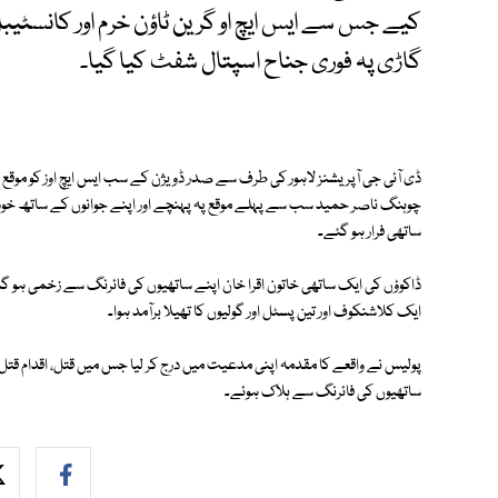
کیے جس سے ایس ایچ او گرین ٹاؤن خرم اور کانسٹ
گاڑی پہ فوری جناح اسپتال شفٹ کیا گیا۔
ڈی آئی جی آپریشنز لاہور کی طرف سے صدر ڈویژن کے سب ایس ایچ اوز کو موقع پر 
چوہنگ ناصر حمید سب سے پہلے موقع پہ پہنچے اور اپنے جوانوں کے ساتھ خود ڈا
ساتھی فرار ہو گئے۔
ڈاکوؤں کی ایک ساتھی خاتون اقرا خان اپنے ساتھیوں کی فائرنگ سے زخمی ہو گ
ایک کلاشنکوف اور تین پسٹل اور گولیوں کا تھیلا برآمد ہوا۔
پولیس نے واقعے کا مقدمہ اپنی مدعیت میں درج کر لیا جس میں قتل، اقدام قتل 
ساتھیوں کی فائرنگ سے ہلاک ہوئے۔