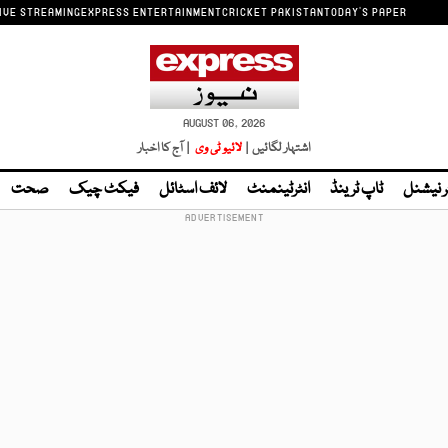
IVE STREAMING
EXPRESS ENTERTAINMENT
CRICKET PAKISTAN
TODAY'S PAPER
AUGUST 06, 2026
اشتہار لگائیں |
لائیو ٹی وی
| آج کا اخبار
ر نیشنل
ٹاپ ٹرینڈ
انٹرٹینمنٹ
لائف اسٹائل
فیکٹ چیک
صحت